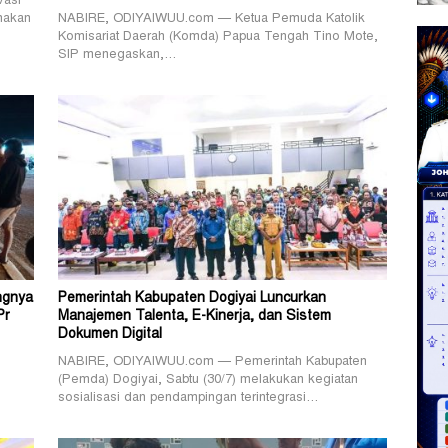
vasi
nakan
NABIRE, ODIYAIWUU.com — Ketua Pemuda Katolik
Komisariat Daerah (Komda) Papua Tengah Tino Mote,
SIP menegaskan,…
ngnya
Pemerintah Kabupaten Dogiyai Luncurkan
Pr
Manajemen Talenta, E-Kinerja, dan Sistem
Dokumen Digital
NABIRE, ODIYAIWUU.com — Pemerintah Kabupaten
(Pemda) Dogiyai, Sabtu (30/7) melakukan kegiatan
sosialisasi dan pendampingan terintegrasi…