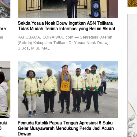
Sekda Yosua Noak Douw Ingatkan ASN Tolikara
pre
Tidak Mudah Terima Informasi yang Belum Akurat
an
KARUBAGA, ODIYAIWUU.com — Sekretaris Daerah
(Sekda) Kabupaten Tolikara Dr Yosua Noak Douw,
S.Sos, M.Si, MA,…
suki
Pemuda Katolik Papua Tengah Apresiasi 6 Suku
6
Gelar Musyawarah Mendukung Perda Jadi Acuan
Dewan