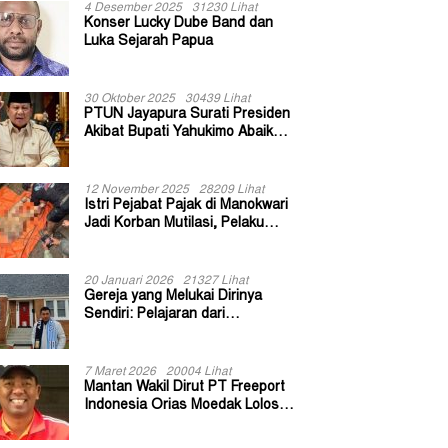
4 Desember 2025
31230 Lihat
Konser Lucky Dube Band dan
Luka Sejarah Papua
30 Oktober 2025
30439 Lihat
PTUN Jayapura Surati Presiden
Akibat Bupati Yahukimo Abaikan
Putusan Gugatan 139 Kepala
Kampung
12 November 2025
28209 Lihat
Istri Pejabat Pajak di Manokwari
Jadi Korban Mutilasi, Pelaku
Diduga Bekas Kuli Bangunan
20 Januari 2026
21327 Lihat
Gereja yang Melukai Dirinya
Sendiri: Pelajaran dari
Keuskupan Bogor
7 Maret 2026
20004 Lihat
Mantan Wakil Dirut PT Freeport
Indonesia Orias Moedak Lolos
Seleksi Administratif Calon ADK
OJK