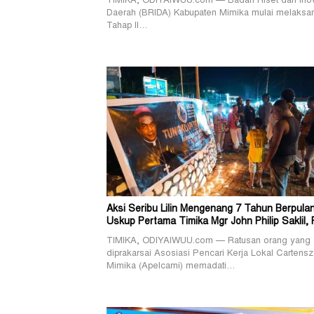
TIMIKA, ODIYAIWUU.com — Badan Riset dan Ino
Daerah (BRIDA) Kabupaten Mimika mulai melaksa
Tahap II…
Aksi Seribu Lilin Mengenang 7 Tahun Berpula
Uskup Pertama Timika Mgr John Philip Saklil, 
TIMIKA, ODIYAIWUU.com — Ratusan orang yang
diprakarsai Asosiasi Pencari Kerja Lokal Cartensz
Mimika (Apelcami) memadati…