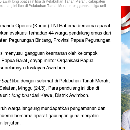
 awak long boat saat tiba di Pelabuhan Tanah Merah, Kabupaten
ndulang ini tiba di Pelabuhan Tanah Merah menggunakan tiga unit
ando Operasi (Koops) TNI Habema bersama aparat
nakan evakuasi terhadap 44 warga pendulang emas dari
ten Pegunungan Bintang, Provinsi Papua Pegunungan.
si menyusul gangguan keamanan oleh kelompok
Papua Barat, sayap militer Organisasi Papua
ebelumnya di wilayah Awimbon.
 boat
tiba dengan selamat di Pelabuhan Tanah Merah,
latan, Minggu (24/5). Para pendulang ini tiba di
a unit
long boat
dari Kawe, Distrik Awimbon.
luruh warga langsung mendapatkan pengamanan dan
Habema bersama aparat gabungan guna menjalani
 lanjutan.