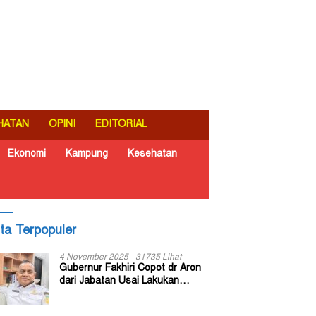
HATAN
OPINI
EDITORIAL
Ekonomi
Kampung
Kesehatan
ita Terpopuler
4 November 2025
31735 Lihat
Gubernur Fakhiri Copot dr Aron
dari Jabatan Usai Lakukan
Inspeksi Mendadak di RSUD Dok
II Jayapura