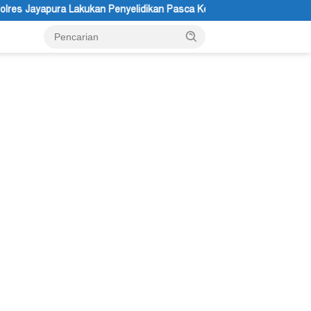
yelidikan Pasca Keracunan Akibat Dugaan Menu MBG di Depapre