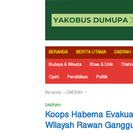
BERANDA
BERITA UTAMA
DAERAH
Budaya & Wisata
Khas & Unik
Olahr
Opini
Pendidikan
Politik
Beranda
DAERAH
DAERAH
Koops Habema Evakuas
Wilayah Rawan Gangg