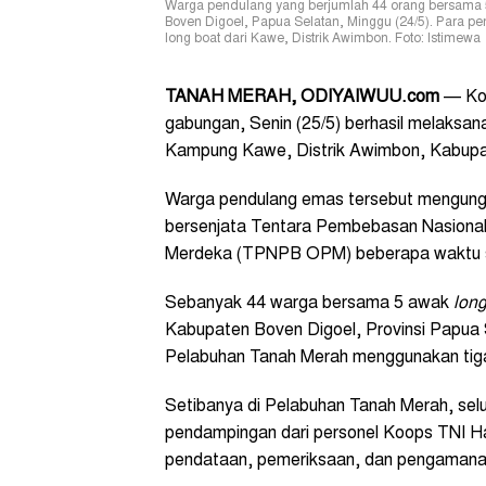
Warga pendulang yang berjumlah 44 orang bersama 5
Boven Digoel, Papua Selatan, Minggu (24/5). Para pe
long boat dari Kawe, Distrik Awimbon. Foto: Istimewa
TANAH MERAH,
ODIYAIWUU.com
— Kom
gabungan, Senin (25/5) berhasil melaksa
Kampung Kawe, Distrik Awimbon, Kabupa
Warga pendulang emas tersebut mengung
bersenjata Tentara Pembebasan Nasional 
Merdeka (TPNPB OPM) beberapa waktu s
Sebanyak 44 warga bersama 5 awak
long
Kabupaten Boven Digoel, Provinsi Papua Se
Pelabuhan Tanah Merah menggunakan tig
Setibanya di Pelabuhan Tanah Merah, se
pendampingan dari personel Koops TNI 
pendataan, pemeriksaan, dan pengamanan