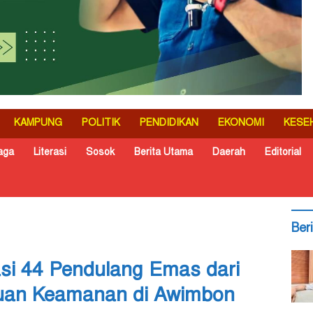
KAMPUNG
POLITIK
PENDIDIKAN
EKONOMI
KESE
aga
Literasi
Sosok
Berita Utama
Daerah
Editorial
Ber
i 44 Pendulang Emas dari
uan Keamanan di Awimbon