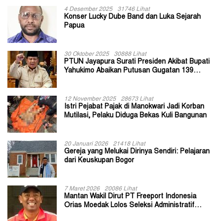
4 Desember 2025
31746 Lihat
Konser Lucky Dube Band dan Luka Sejarah
Papua
30 Oktober 2025
30888 Lihat
PTUN Jayapura Surati Presiden Akibat Bupati
Yahukimo Abaikan Putusan Gugatan 139
Kepala Kampung
12 November 2025
28673 Lihat
Istri Pejabat Pajak di Manokwari Jadi Korban
Mutilasi, Pelaku Diduga Bekas Kuli Bangunan
20 Januari 2026
21418 Lihat
Gereja yang Melukai Dirinya Sendiri: Pelajaran
dari Keuskupan Bogor
7 Maret 2026
20086 Lihat
Mantan Wakil Dirut PT Freeport Indonesia
Orias Moedak Lolos Seleksi Administratif
Calon ADK OJK