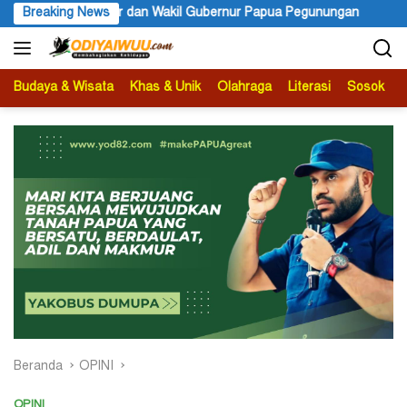
Langsung
r Papua Pegunungan
Breaking News
PBB Mengakui Kedaulatan Negara Maluk
ke
konten
Budaya & Wisata
Khas & Unik
Olahraga
Literasi
Sosok
B
Beranda
OPINI
OPINI