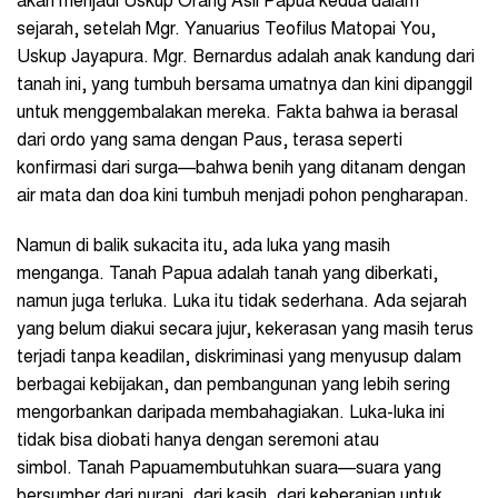
akan menjadi Uskup Orang Asli Papua kedua dalam
sejarah, setelah Mgr. Yanuarius Teofilus Matopai You,
Uskup Jayapura. Mgr. Bernardus adalah anak kandung dari
tanah ini, yang tumbuh bersama umatnya dan kini dipanggil
untuk menggembalakan mereka. Fakta bahwa ia berasal
dari ordo yang sama dengan Paus, terasa seperti
konfirmasi dari surga—bahwa benih yang ditanam dengan
air mata dan doa kini tumbuh menjadi pohon pengharapan.
Namun di balik sukacita itu, ada luka yang masih
menganga. Tanah Papua adalah tanah yang diberkati,
namun juga terluka. Luka itu tidak sederhana. Ada sejarah
yang belum diakui secara jujur, kekerasan yang masih terus
terjadi tanpa keadilan, diskriminasi yang menyusup dalam
berbagai kebijakan, dan pembangunan yang lebih sering
mengorbankan daripada membahagiakan. Luka-luka ini
tidak bisa diobati hanya dengan seremoni atau
simbol. Tanah Papuamembutuhkan suara—suara yang
bersumber dari nurani, dari kasih, dari keberanian untuk