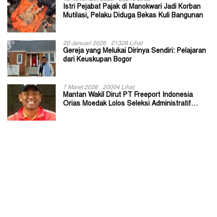
Istri Pejabat Pajak di Manokwari Jadi Korban
Mutilasi, Pelaku Diduga Bekas Kuli Bangunan
20 Januari 2026
21328 Lihat
Gereja yang Melukai Dirinya Sendiri: Pelajaran
dari Keuskupan Bogor
7 Maret 2026
20004 Lihat
Mantan Wakil Dirut PT Freeport Indonesia
Orias Moedak Lolos Seleksi Administratif
Calon ADK OJK