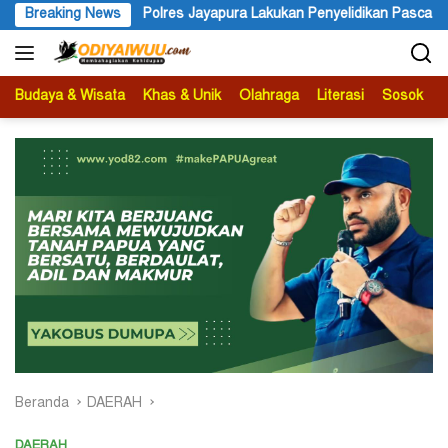
Langsung
Polres Jayapura Lakukan Penyelidikan Pasca Keracunan Akibat Du
Breaking News
ke
konten
Budaya & Wisata
Khas & Unik
Olahraga
Literasi
Sosok
B
Beranda
DAERAH
DAERAH