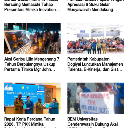
Bersaing Memasuki Tahap
Apresiasi 6 Suku Gelar
Presentasi Mimika Inovation
Musyawarah Mendukung
Week 2026
Perda Jadi Acuan Dewan
Aksi Seribu Lilin Mengenang 7
Pemerintah Kabupaten
Tahun Berpulangnya Uskup
Dogiyai Luncurkan Manajemen
Pertama Timika Mgr John
Talenta, E-Kinerja, dan Sistem
Philip Saklil, Pr
Dokumen Digital
Rapat Kerja Perdana Tahun
BEM Universitas
2026, TP PKK Mimika
Cenderawasih Dukung Aksi