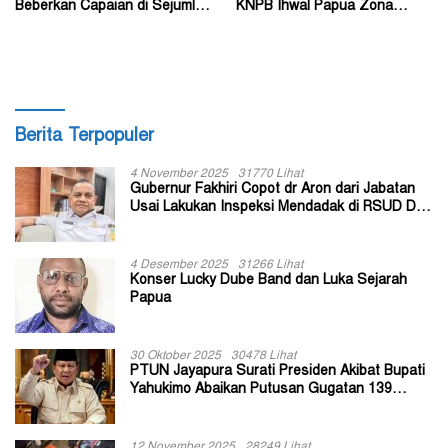
Beberkan Capaian di Sejumlah
KNPB Ihwal Papua Zona
Sektor Strategis
Darurat Militer dan
Kemanusiaan
Berita Terpopuler
4 November 2025
31770 Lihat
Gubernur Fakhiri Copot dr Aron dari Jabatan
Usai Lakukan Inspeksi Mendadak di RSUD Dok
II Jayapura
4 Desember 2025
31266 Lihat
Konser Lucky Dube Band dan Luka Sejarah
Papua
30 Oktober 2025
30478 Lihat
PTUN Jayapura Surati Presiden Akibat Bupati
Yahukimo Abaikan Putusan Gugatan 139
Kepala Kampung
12 November 2025
28249 Lihat