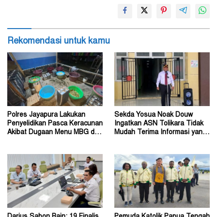
Rekomendasi untuk kamu
Polres Jayapura Lakukan
Sekda Yosua Noak Douw
Penyelidikan Pasca Keracunan
Ingatkan ASN Tolikara Tidak
Akibat Dugaan Menu MBG di
Mudah Terima Informasi yang
Depapre
Belum Akurat
Darius Sabon Rain: 19 Finalis
Pemuda Katolik Papua Tengah