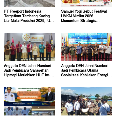
PT Freeport Indonesia
Samuel Yogi Sebut Festival
Targetkan Tambang Kucing
UMKM Mimika 2026
Liar Mulai Produksi 2029, IUPK
Momentum Strategis
Akan Berakhir 2041
Menggerakkan Ekonomi Warga
Anggota DEN Johni Numberi
Anggota DEN Johni Numberi
Jadi Pembicara Sarasehan
Jadi Pembicara Utama
Hipmapi Meriahkan HUT ke-81
Sosialisasi Kebijakan Energi di
RI
Universitas Sriwijaya