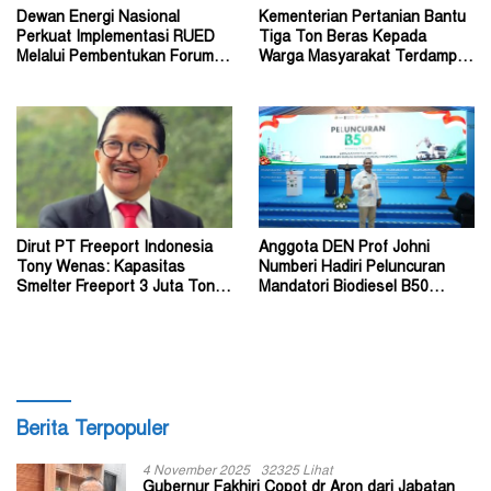
Dewan Energi Nasional
Kementerian Pertanian Bantu
Perkuat Implementasi RUED
Tiga Ton Beras Kepada
Melalui Pembentukan Forum
Warga Masyarakat Terdampak
Energi Papua Selatan
Konflik Wouma
Dirut PT Freeport Indonesia
Anggota DEN Prof Johni
Tony Wenas: Kapasitas
Numberi Hadiri Peluncuran
Smelter Freeport 3 Juta Ton
Mandatori Biodiesel B50
Tembaga per Tahun
Bersama Presiden
Berita Terpopuler
4 November 2025
32325 Lihat
Gubernur Fakhiri Copot dr Aron dari Jabatan