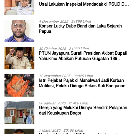
Usai Lakukan Inspeksi Mendadak di RSUD Dok
II Jayapura
4 Desember 2025
31896 Lihat
Konser Lucky Dube Band dan Luka Sejarah
Papua
30 Oktober 2025
31039 Lihat
PTUN Jayapura Surati Presiden Akibat Bupati
Yahukimo Abaikan Putusan Gugatan 139
Kepala Kampung
12 November 2025
28825 Lihat
Istri Pejabat Pajak di Manokwari Jadi Korban
Mutilasi, Pelaku Diduga Bekas Kuli Bangunan
20 Januari 2026
21428 Lihat
Gereja yang Melukai Dirinya Sendiri: Pelajaran
dari Keuskupan Bogor
7 Maret 2026
20100 Lihat