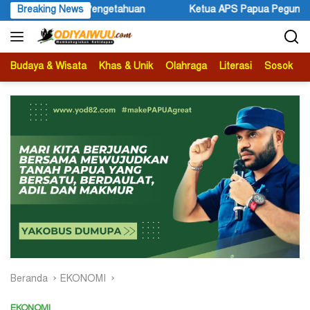
Langsung
etahuan
Breaking News
Ketua APS Papua Pegunungan Sonni Lokobal: Kala
ke
konten
Budaya & Wisata
Khas & Unik
Olahraga
Literasi
Sosok
B
Beranda
EKONOMI
EKONOMI