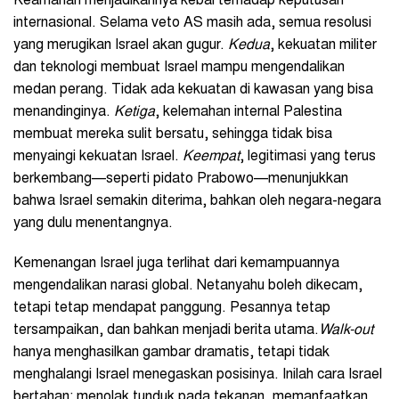
Keamanan menjadikannya kebal terhadap keputusan
internasional. Selama veto AS masih ada, semua resolusi
yang merugikan Israel akan gugur.
Kedua
, kekuatan militer
dan teknologi membuat Israel mampu mengendalikan
medan perang. Tidak ada kekuatan di kawasan yang bisa
menandinginya.
Ketiga
, kelemahan internal Palestina
membuat mereka sulit bersatu, sehingga tidak bisa
menyaingi kekuatan Israel.
Keempat
, legitimasi yang terus
berkembang—seperti pidato Prabowo—menunjukkan
bahwa Israel semakin diterima, bahkan oleh negara-negara
yang dulu menentangnya.
Kemenangan Israel juga terlihat dari kemampuannya
mengendalikan narasi global. Netanyahu boleh dikecam,
tetapi tetap mendapat panggung. Pesannya tetap
tersampaikan, dan bahkan menjadi berita utama.
Walk-out
hanya menghasilkan gambar dramatis, tetapi tidak
menghalangi Israel menegaskan posisinya. Inilah cara Israel
bertahan: menolak tunduk pada tekanan, memanfaatkan