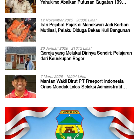
Yahukimo Abaikan Putusan Gugatan 139
Kepala Kampung
12 November 2025
28032 Lihat
Istri Pejabat Pajak di Manokwari Jadi Korban
Mutilasi, Pelaku Diduga Bekas Kuli Bangunan
20 Januari 2026
21312 Lihat
Gereja yang Melukai Dirinya Sendiri: Pelajaran
dari Keuskupan Bogor
7 Maret 2026
19994 Lihat
Mantan Wakil Dirut PT Freeport Indonesia
Orias Moedak Lolos Seleksi Administratif
Calon ADK OJK