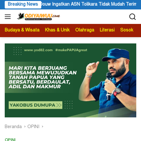
Langsung
olikara Tidak Mudah Terima Informasi yang Belum Akurat
Breaking News
D
ke
konten
Budaya & Wisata
Khas & Unik
Olahraga
Literasi
Sosok
B
Beranda
OPINI
OPINI