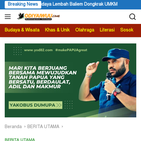
Langsung
iem Dongkrak UMKM
Breaking News
Etika Kebajikan
Samuel Yogi Se
ke
konten
Budaya & Wisata
Khas & Unik
Olahraga
Literasi
Sosok
B
Beranda
BERITA UTAMA
BERITA UTAMA