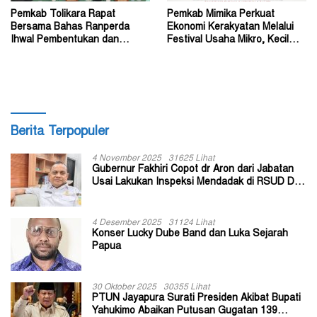
Pemkab Tolikara Rapat
Pemkab Mimika Perkuat
Bersama Bahas Ranperda
Ekonomi Kerakyatan Melalui
Ihwal Pembentukan dan
Festival Usaha Mikro, Kecil
Susunan Perangkat Daerah
dan Menengah 2026
Berita Terpopuler
4 November 2025
31625 Lihat
Gubernur Fakhiri Copot dr Aron dari Jabatan
Usai Lakukan Inspeksi Mendadak di RSUD Dok
II Jayapura
4 Desember 2025
31124 Lihat
Konser Lucky Dube Band dan Luka Sejarah
Papua
30 Oktober 2025
30355 Lihat
PTUN Jayapura Surati Presiden Akibat Bupati
Yahukimo Abaikan Putusan Gugatan 139