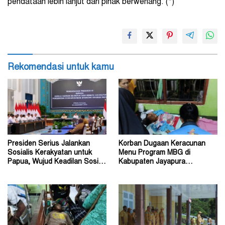
pendataan lebih lanjut dari pihak berwenang. (*)
Rekomendasi untuk kamu
Presiden Serius Jalankan
Korban Dugaan Keracunan
Sosialis Kerakyatan untuk
Menu Program MBG di
Papua, Wujud Keadilan Sosial
Kabupaten Jayapura
bagi Masyarakat
Diperkirakan Ratusan Orang