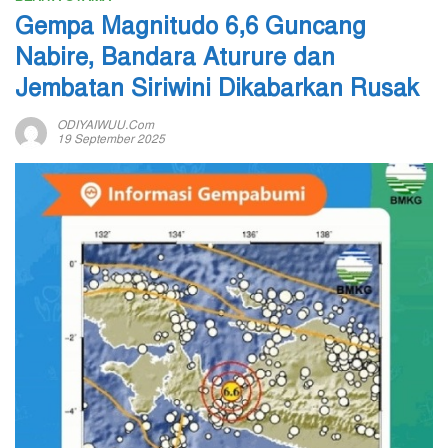
Gempa Magnitudo 6,6 Guncang
Nabire, Bandara Aturure dan
Jembatan Siriwini Dikabarkan Rusak
ODIYAIWUU.com
19 September 2025