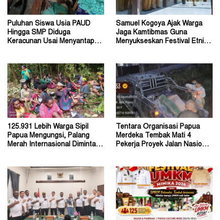
Puluhan Siswa Usia PAUD
Samuel Kogoya Ajak Warga
Hingga SMP Diduga
Jaga Kamtibmas Guna
Keracunan Usai Menyantap
Menyukseskan Festival Etnik
Menu Program MBG
Religi dan HUT RI
125.931 Lebih Warga Sipil
Tentara Organisasi Papua
Papua Mengungsi, Palang
Merdeka Tembak Mati 4
Merah Internasional Diminta
Pekerja Proyek Jalan Nasional
Segera Turun Tangan
di Kabupaten Tolikara