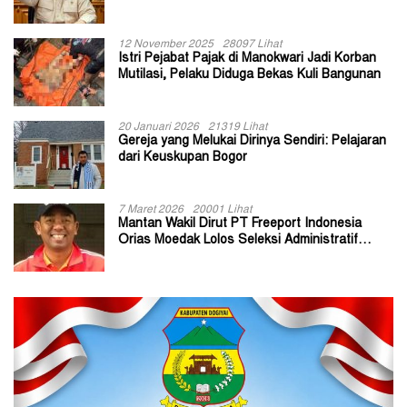
Kepala Kampung
12 November 2025
28097 Lihat
Istri Pejabat Pajak di Manokwari Jadi Korban
Mutilasi, Pelaku Diduga Bekas Kuli Bangunan
20 Januari 2026
21319 Lihat
Gereja yang Melukai Dirinya Sendiri: Pelajaran
dari Keuskupan Bogor
7 Maret 2026
20001 Lihat
Mantan Wakil Dirut PT Freeport Indonesia
Orias Moedak Lolos Seleksi Administratif
Calon ADK OJK