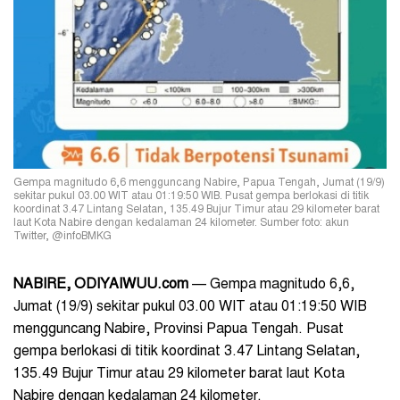
Gempa magnitudo 6,6 mengguncang Nabire, Papua Tengah, Jumat (19/9)
sekitar pukul 03.00 WIT atau 01:19:50 WIB. Pusat gempa berlokasi di titik
koordinat 3.47 Lintang Selatan, 135.49 Bujur Timur atau 29 kilometer barat
laut Kota Nabire dengan kedalaman 24 kilometer. Sumber foto: akun
Twitter, @infoBMKG
NABIRE, ODIYAIWUU.com
— Gempa magnitudo 6,6,
Jumat (19/9) sekitar pukul 03.00 WIT atau 01:19:50 WIB
mengguncang Nabire, Provinsi Papua Tengah. Pusat
gempa berlokasi di titik koordinat 3.47 Lintang Selatan,
135.49 Bujur Timur atau 29 kilometer barat laut Kota
Nabire dengan kedalaman 24 kilometer.