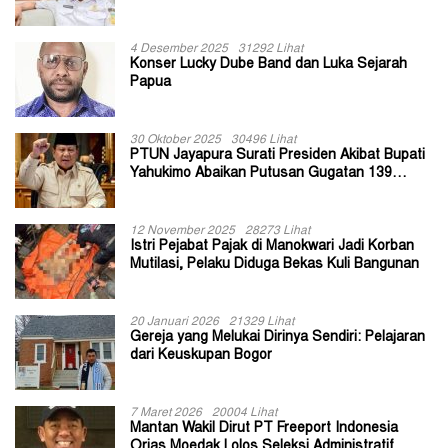
II Jayapura
4 Desember 2025
31292 Lihat
Konser Lucky Dube Band dan Luka Sejarah
Papua
30 Oktober 2025
30496 Lihat
PTUN Jayapura Surati Presiden Akibat Bupati
Yahukimo Abaikan Putusan Gugatan 139
Kepala Kampung
12 November 2025
28273 Lihat
Istri Pejabat Pajak di Manokwari Jadi Korban
Mutilasi, Pelaku Diduga Bekas Kuli Bangunan
20 Januari 2026
21329 Lihat
Gereja yang Melukai Dirinya Sendiri: Pelajaran
dari Keuskupan Bogor
7 Maret 2026
20004 Lihat
Mantan Wakil Dirut PT Freeport Indonesia
Orias Moedak Lolos Seleksi Administratif