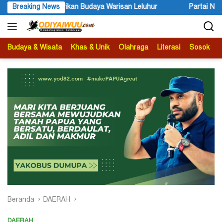
Langsung
ikan Budaya Warisan Leluhur
Breaking News
Partai NasDem Serius Dorong 
ke
konten
Budaya & Wisata
Khas & Unik
Olahraga
Literasi
Sosok
B
Beranda
DAERAH
DAERAH