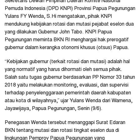
Sekretaris Dewan Pimpinan Daerah Komite Nasional
Pemuda Indonesia (DPD KNPI) Provinsi Papua Pegunungan
Yulans FY Wenda, S.Hi mengatakan, pihak KNPI
mendukung kebijakan rotasi dan mutasi pejabat eselon dua
yang dilakukan Gubernur John Tabo. KNPI Papua
Pegunungan meminta BKN RI menghargai hak prerogatif
gubernur dalam kerangka otonomi khusus (otsus) Papua.
“Kebijakan gubernur (terkait rotasi dan mutasi) adalah hal
yang normatif yang harus dihormati oleh semua pihak.
Salah satu tugas gubernur berdasarkan PP Nomor 33 tahun
2018 yaitu melakukan monitoring, evaluasi, dan supervisi
terhadap penyelenggaraan pemerintah daerah kabupaten
atau kota di wilayahnya,” ujar Yulans Wenda dari Wamena,
Jayawijaya, Papua Pegunungan, Senin (9/6).
Penegasan Wenda tersebut menanggapi Surat Edaran
BKN tentang mutasi dan rotasi tingkat eselon dua di
lingkungan Pemprov Papua Pegunungan yang