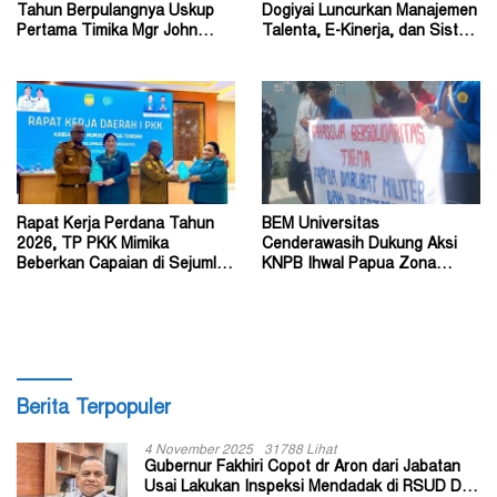
Tahun Berpulangnya Uskup
Dogiyai Luncurkan Manajemen
Pertama Timika Mgr John
Talenta, E-Kinerja, dan Sistem
Philip Saklil, Pr
Dokumen Digital
Rapat Kerja Perdana Tahun
BEM Universitas
2026, TP PKK Mimika
Cenderawasih Dukung Aksi
Beberkan Capaian di Sejumlah
KNPB Ihwal Papua Zona
Sektor Strategis
Darurat Militer dan
Kemanusiaan
Berita Terpopuler
4 November 2025
31788 Lihat
Gubernur Fakhiri Copot dr Aron dari Jabatan
Usai Lakukan Inspeksi Mendadak di RSUD Dok