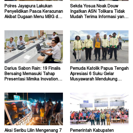
Polres Jayapura Lakukan
Sekda Yosua Noak Douw
Penyelidikan Pasca Keracunan
Ingatkan ASN Tolikara Tidak
Akibat Dugaan Menu MBG di
Mudah Terima Informasi yang
Depapre
Belum Akurat
Darius Sabon Rain: 19 Finalis
Pemuda Katolik Papua Tengah
Bersaing Memasuki Tahap
Apresiasi 6 Suku Gelar
Presentasi Mimika Inovation
Musyawarah Mendukung
Week 2026
Perda Jadi Acuan Dewan
Aksi Seribu Lilin Mengenang 7
Pemerintah Kabupaten