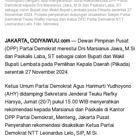
Yudhoyono (tengah) saat menyerahkan Surat Rekomendasi DPP Partai
Demokrat kepada Drs Marsianus Jawa, M.Si dan Paskalis Laba, ST
sebagai calon Bupati dan Wakil Bupati Lembata pada Pilkada serentak 27
November 2024. Prosesi penyerahan dukungan disaksikan Sekjen Partai
Demokrat Teuku Riefky Harsya dan Ketua DPD Partai Demokrat NTT
Leonardus Lelo. Foto: Istimewa
JAKARTA, ODIYAIWUU.com
— Dewan Pimpinan Pusat
(DPP) Partai Demokrat merestui Drs Marsianus Jawa, M.Si
dan Paskalis Laba, ST sebagai calon Bupati dan Wakil
Bupati Lembata pada Pemilihan Kepala Daerah (Pilkada)
serentak 27 November 2024.
Ketua Umum Partai Demokrat Agus Harimurti Yudhoyono
(AHY) didampingi Sekretaris Jenderal Teuku Riefky
Harsya, Jumat (20/7) pukul 15.00 WIB menyerahkan
rekomendasi kepada Marsianus dan Paskalis di Kantor
DPP Partai Demokrat, Menteng, Jakarta Pusat.
Penyerahan rekomendasi disaksikan Ketua Partai
Demokrat NTT Leonardus Lelo, SIP, M.Si.