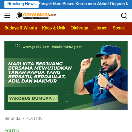
Langsung
 Penyelidikan Pasca Keracunan Akibat Dugaan Menu MBG di Depapre
Breaking News
ke
konten
Budaya & Wisata
Khas & Unik
Olahraga
Literasi
Sosok
B
Beranda
POLITIK
POLITIK