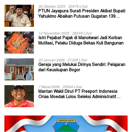
30 Oktober 2025
30478 Lihat
PTUN Jayapura Surati Presiden Akibat Bupati
Yahukimo Abaikan Putusan Gugatan 139
Kepala Kampung
12 November 2025
28249 Lihat
Istri Pejabat Pajak di Manokwari Jadi Korban
Mutilasi, Pelaku Diduga Bekas Kuli Bangunan
20 Januari 2026
21328 Lihat
Gereja yang Melukai Dirinya Sendiri: Pelajaran
dari Keuskupan Bogor
7 Maret 2026
20004 Lihat
Mantan Wakil Dirut PT Freeport Indonesia
Orias Moedak Lolos Seleksi Administratif
Calon ADK OJK