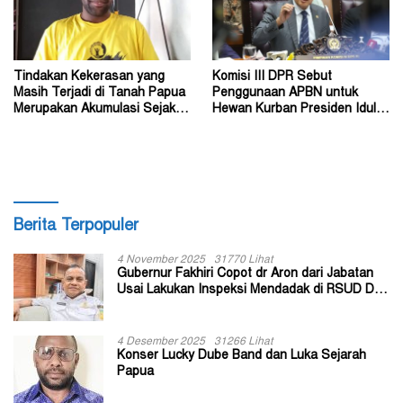
Tindakan Kekerasan yang
Komisi III DPR Sebut
Masih Terjadi di Tanah Papua
Penggunaan APBN untuk
Merupakan Akumulasi Sejak
Hewan Kurban Presiden Idul
Dahulu
Adha 1447 Hijriah Tidak Salah
Berita Terpopuler
4 November 2025
31770 Lihat
Gubernur Fakhiri Copot dr Aron dari Jabatan
Usai Lakukan Inspeksi Mendadak di RSUD Dok
II Jayapura
4 Desember 2025
31266 Lihat
Konser Lucky Dube Band dan Luka Sejarah
Papua