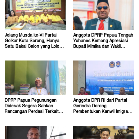
Jelang Musda ke-VI Partai
Anggota DPRP Papua Tengah
Golkar Kota Sorong, Hanya
Yohanes Kemong Apresiasi
Satu Bakal Calon yang Lolos
Bupati Mimika dan Wakil
Tahap Verifikasi
Bupati
DPRP Papua Pegunungan
Anggota DPR RI dari Partai
Didesak Segera Sahkan
Gerindra Dorong
Rancangan Perdasi Terkait
Pembentukan Kanwil Imigrasi
Konflik Sosial
Papua Tengah di Nabire