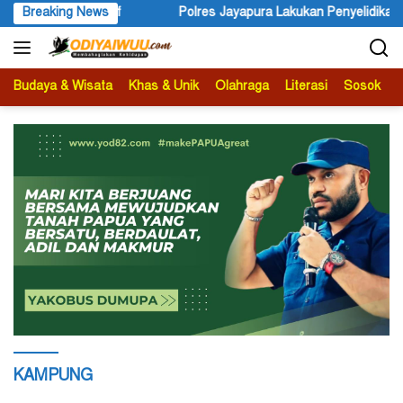
Langsung
a Lakukan Penyelidikan Pasca Keracunan Akibat Dugaan Menu MBG d
Breaking News
ke
konten
Budaya & Wisata
Khas & Unik
Olahraga
Literasi
Sosok
B
KAMPUNG