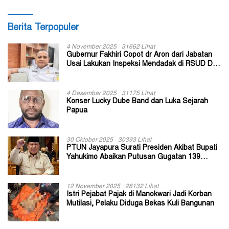
Berita Terpopuler
4 November 2025
31662 Lihat
Gubernur Fakhiri Copot dr Aron dari Jabatan
Usai Lakukan Inspeksi Mendadak di RSUD Dok
II Jayapura
4 Desember 2025
31175 Lihat
Konser Lucky Dube Band dan Luka Sejarah
Papua
30 Oktober 2025
30393 Lihat
PTUN Jayapura Surati Presiden Akibat Bupati
Yahukimo Abaikan Putusan Gugatan 139
Kepala Kampung
12 November 2025
28132 Lihat
Istri Pejabat Pajak di Manokwari Jadi Korban
Mutilasi, Pelaku Diduga Bekas Kuli Bangunan