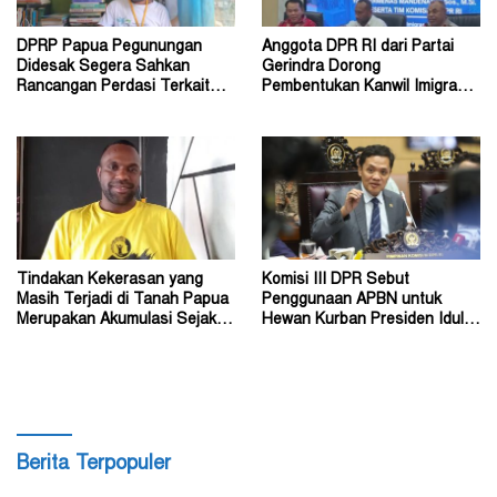
DPRP Papua Pegunungan
Anggota DPR RI dari Partai
Didesak Segera Sahkan
Gerindra Dorong
Rancangan Perdasi Terkait
Pembentukan Kanwil Imigrasi
Konflik Sosial
Papua Tengah di Nabire
Tindakan Kekerasan yang
Komisi III DPR Sebut
Masih Terjadi di Tanah Papua
Penggunaan APBN untuk
Merupakan Akumulasi Sejak
Hewan Kurban Presiden Idul
Dahulu
Adha 1447 Hijriah Tidak Salah
Berita Terpopuler