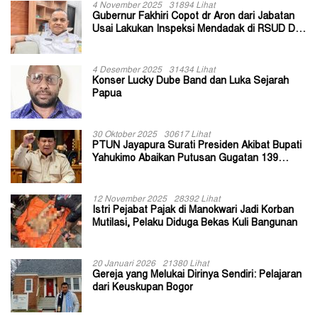
4 November 2025
31894 Lihat
Gubernur Fakhiri Copot dr Aron dari Jabatan
Usai Lakukan Inspeksi Mendadak di RSUD Dok
II Jayapura
4 Desember 2025
31434 Lihat
Konser Lucky Dube Band dan Luka Sejarah
Papua
30 Oktober 2025
30617 Lihat
PTUN Jayapura Surati Presiden Akibat Bupati
Yahukimo Abaikan Putusan Gugatan 139
Kepala Kampung
12 November 2025
28392 Lihat
Istri Pejabat Pajak di Manokwari Jadi Korban
Mutilasi, Pelaku Diduga Bekas Kuli Bangunan
20 Januari 2026
21380 Lihat
Gereja yang Melukai Dirinya Sendiri: Pelajaran
dari Keuskupan Bogor