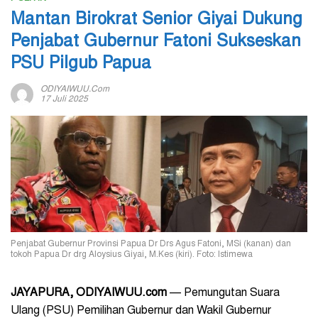
Mantan Birokrat Senior Giyai Dukung
Penjabat Gubernur Fatoni Sukseskan
PSU Pilgub Papua
ODIYAIWUU.com
17 Juli 2025
Penjabat Gubernur Provinsi Papua Dr Drs Agus Fatoni, MSi (kanan) dan
tokoh Papua Dr drg Aloysius Giyai, M.Kes (kiri). Foto: Istimewa
JAYAPURA, ODIYAIWUU.com
— Pemungutan Suara
Ulang (PSU) Pemilihan Gubernur dan Wakil Gubernur