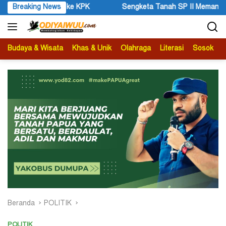
Langsung
K
Breaking News
Sengketa Tanah SP II Memanas, Pengadilan Negeri Timik
ke
konten
Budaya & Wisata
Khas & Unik
Olahraga
Literasi
Sosok
B
Beranda
POLITIK
POLITIK