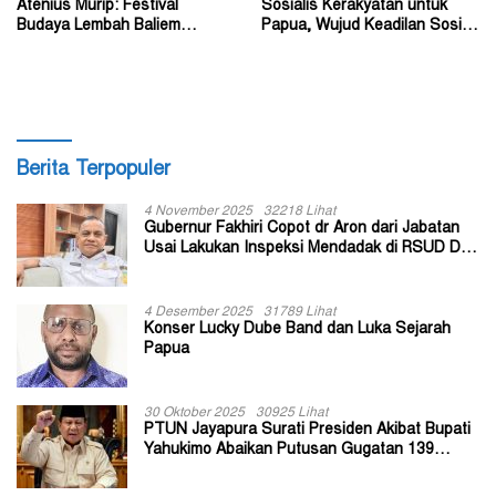
Atenius Murip: Festival
Sosialis Kerakyatan untuk
Budaya Lembah Baliem
Papua, Wujud Keadilan Sosial
Dongkrak UMKM
bagi Masyarakat
Berita Terpopuler
4 November 2025
32218 Lihat
Gubernur Fakhiri Copot dr Aron dari Jabatan
Usai Lakukan Inspeksi Mendadak di RSUD Dok
II Jayapura
4 Desember 2025
31789 Lihat
Konser Lucky Dube Band dan Luka Sejarah
Papua
30 Oktober 2025
30925 Lihat
PTUN Jayapura Surati Presiden Akibat Bupati
Yahukimo Abaikan Putusan Gugatan 139
Kepala Kampung