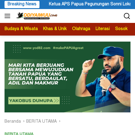
Langsung
gunungan Sonni Lokobal: Kalau Mau KPK Audit Dana Otsus Seluruh
Breaking News
ke
konten
Budaya & Wisata
Khas & Unik
Olahraga
Literasi
Sosok
B
Beranda
BERITA UTAMA
BERITA UTAMA