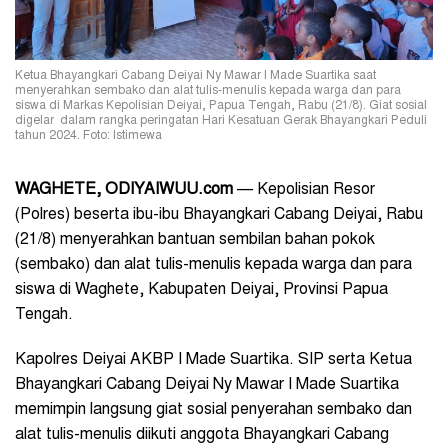
Ketua Bhayangkari Cabang Deiyai Ny Mawar I Made Suartika saat
menyerahkan sembako dan alat tulis-menulis kepada warga dan para
siswa di Markas Kepolisian Deiyai, Papua Tengah, Rabu (21/8). Giat sosial
digelar dalam rangka peringatan Hari Kesatuan Gerak Bhayangkari Peduli
tahun 2024. Foto: Istimewa
WAGHETE, ODIYAIWUU.com
— Kepolisian Resor
(Polres) beserta ibu-ibu Bhayangkari Cabang Deiyai, Rabu
(21/8) menyerahkan bantuan sembilan bahan pokok
(sembako) dan alat tulis-menulis kepada warga dan para
siswa di Waghete, Kabupaten Deiyai, Provinsi Papua
Tengah.
Kapolres Deiyai AKBP I Made Suartika. SIP serta Ketua
Bhayangkari Cabang Deiyai Ny Mawar I Made Suartika
memimpin langsung giat sosial penyerahan sembako dan
alat tulis-menulis diikuti anggota Bhayangkari Cabang