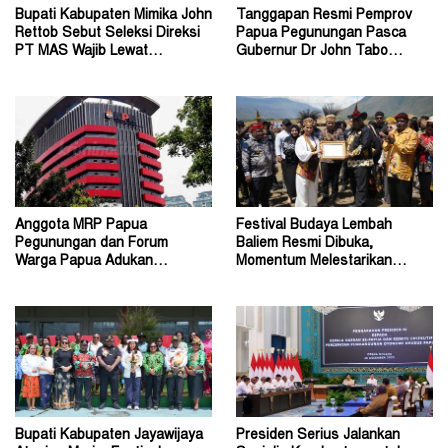
Bupati Kabupaten Mimika John
Tanggapan Resmi Pemprov
Rettob Sebut Seleksi Direksi
Papua Pegunungan Pasca
PT MAS Wajib Lewat
Gubernur Dr John Tabo
Mekanisme RUPS
Diadukan ke KPK RI
Anggota MRP Papua
Festival Budaya Lembah
Pegunungan dan Forum
Baliem Resmi Dibuka,
Warga Papua Adukan
Momentum Melestarikan
Gubernur John Tabo ke KPK
Budaya Warisan Leluhur
Bupati Kabupaten Jayawijaya
Presiden Serius Jalankan