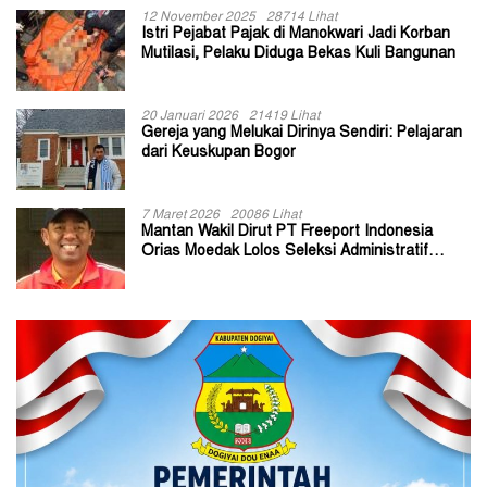
12 November 2025
28714 Lihat
Istri Pejabat Pajak di Manokwari Jadi Korban
Mutilasi, Pelaku Diduga Bekas Kuli Bangunan
20 Januari 2026
21419 Lihat
Gereja yang Melukai Dirinya Sendiri: Pelajaran
dari Keuskupan Bogor
7 Maret 2026
20086 Lihat
Mantan Wakil Dirut PT Freeport Indonesia
Orias Moedak Lolos Seleksi Administratif
Calon ADK OJK