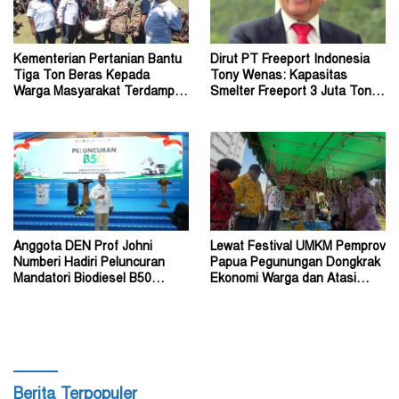
Kementerian Pertanian Bantu
Dirut PT Freeport Indonesia
Tiga Ton Beras Kepada
Tony Wenas: Kapasitas
Warga Masyarakat Terdampak
Smelter Freeport 3 Juta Ton
Konflik Wouma
Tembaga per Tahun
Anggota DEN Prof Johni
Lewat Festival UMKM Pemprov
Numberi Hadiri Peluncuran
Papua Pegunungan Dongkrak
Mandatori Biodiesel B50
Ekonomi Warga dan Atasi
Bersama Presiden
Lonjakan Inflasi
Berita Terpopuler