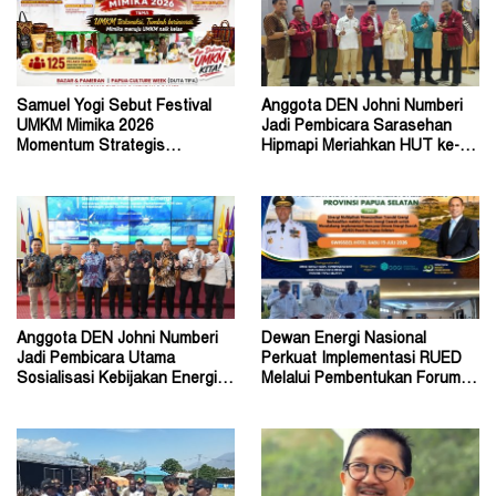
Samuel Yogi Sebut Festival
Anggota DEN Johni Numberi
UMKM Mimika 2026
Jadi Pembicara Sarasehan
Momentum Strategis
Hipmapi Meriahkan HUT ke-81
Menggerakkan Ekonomi Warga
RI
Anggota DEN Johni Numberi
Dewan Energi Nasional
Jadi Pembicara Utama
Perkuat Implementasi RUED
Sosialisasi Kebijakan Energi di
Melalui Pembentukan Forum
Universitas Sriwijaya
Energi Papua Selatan