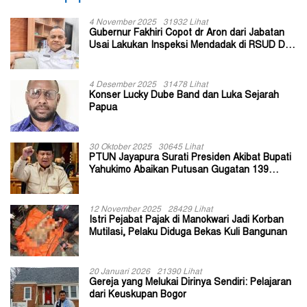
4 November 2025
31932 Lihat
Gubernur Fakhiri Copot dr Aron dari Jabatan
Usai Lakukan Inspeksi Mendadak di RSUD Dok
II Jayapura
4 Desember 2025
31478 Lihat
Konser Lucky Dube Band dan Luka Sejarah
Papua
30 Oktober 2025
30645 Lihat
PTUN Jayapura Surati Presiden Akibat Bupati
Yahukimo Abaikan Putusan Gugatan 139
Kepala Kampung
12 November 2025
28429 Lihat
Istri Pejabat Pajak di Manokwari Jadi Korban
Mutilasi, Pelaku Diduga Bekas Kuli Bangunan
20 Januari 2026
21390 Lihat
Gereja yang Melukai Dirinya Sendiri: Pelajaran
dari Keuskupan Bogor