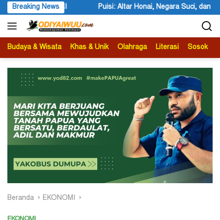
Langsung
Honai, Negara Suci, dan Utusan Langit Karya Siswa dan Siswi SMA Neg
Breaking News
ke
konten
Budaya & Wisata
Khas & Unik
Olahraga
Literasi
Sosok
B
Beranda
EKONOMI
EKONOMI