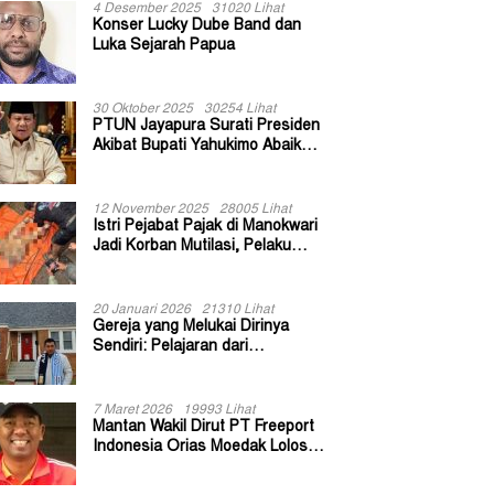
4 Desember 2025
31020 Lihat
Konser Lucky Dube Band dan
Luka Sejarah Papua
30 Oktober 2025
30254 Lihat
PTUN Jayapura Surati Presiden
Akibat Bupati Yahukimo Abaikan
Putusan Gugatan 139 Kepala
Kampung
12 November 2025
28005 Lihat
Istri Pejabat Pajak di Manokwari
Jadi Korban Mutilasi, Pelaku
Diduga Bekas Kuli Bangunan
20 Januari 2026
21310 Lihat
Gereja yang Melukai Dirinya
Sendiri: Pelajaran dari
Keuskupan Bogor
7 Maret 2026
19993 Lihat
Mantan Wakil Dirut PT Freeport
Indonesia Orias Moedak Lolos
Seleksi Administratif Calon ADK
OJK