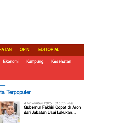
HATAN
OPINI
EDITORIAL
Ekonomi
Kampung
Kesehatan
ita Terpopuler
4 November 2025
31533 Lihat
Gubernur Fakhiri Copot dr Aron
dari Jabatan Usai Lakukan
Inspeksi Mendadak di RSUD Dok
II Jayapura