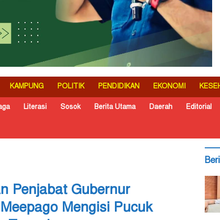
KAMPUNG
POLITIK
PENDIDIKAN
EKONOMI
KESE
aga
Literasi
Sosok
Berita Utama
Daerah
Editorial
Ber
n Penjabat Gubernur
 Meepago Mengisi Pucuk