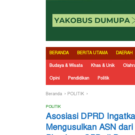
BERANDA
BERITA UTAMA
DAERAH
Budaya & Wisata
Khas & Unik
Olahr
Opini
Pendidikan
Politik
Beranda
POLITIK
POLITIK
Asosiasi DPRD Ingatka
Mengusulkan ASN dari