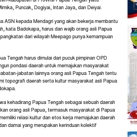
n-kabupaten di Provinsi Papua Tengah yaitu
imika, Puncak, Dogiyai, Intan Jaya, dan Deiyai.
ma ASN kepada Mendagri yang akan bekerja membantu
h, kata Badokapa, harus dan wajib orang asli Papua
epangkatan dari wilayah Meepago punya kemampuan
ua Tengah harus dimulai dari pucuk pimpinan OPD
ngun pondasi daerah untuk memajukan masyarakat
batan-jabatan lainnya orang asli Papua Tengah tentu
i topografi daerah serta kultur masyarakat asli Papua
adokapa.
bahwa kehadirang Papua Tengah sebagai sebuah daerah
kan orang asli Papua, termasuk masyarakat di Papua
emiliki relasi kultur dan etos kerja memajukan daerah
dan damai yang merupakan kerinduan kolektif