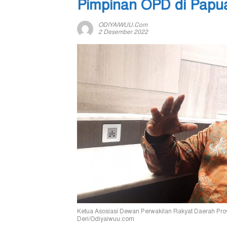
Pimpinan OPD di Papu
ODIYAIWUU.com
2 Desember 2022
Ketua Asosiasi Dewan Perwakilan Rakyat Daerah Prov
Deri/Odiyaiwuu.com