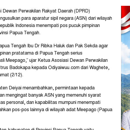
i Dewan Perwakilan Rakyat Daerah (DPRD)
usulkan para aparatur sipil negara (ASN) dari wilayah
publik Indonesia menempati pos pucuk pimpinan
vinsi Papua Tengah.
apua Tengah Ibu Dr Ribka Haluk dan Pak Sekda agar
inan pratatama di Papua Tengah serius
asli Meepago,” ujar Ketua Asosiasi Dewan Perwakilan
etrus Badokapa kepada Odiyaiwuu.com dari Waghete,
mat (2/12).
ten Deiyai menambahkan, permintaan kepada
san mengingat banyak ASN yang memenuhi syarat
as personal, dan kapabilitas mumpuni menempati
ahkan pos-pos lainnya di wilayah adat Meepago (Papua