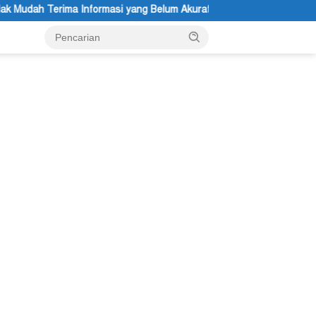
yang Belum Akurat
Darius Sabon Rain: 19 Finalis Bersaing