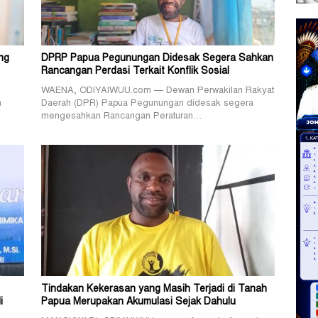
ng
DPRP Papua Pegunungan Didesak Segera Sahkan
Rancangan Perdasi Terkait Konflik Sosial
WAENA, ODIYAIWUU.com — Dewan Perwakilan Rakyat
h
Daerah (DPR) Papua Pegunungan didesak segera
mengesahkan Rancangan Peraturan…
Tindakan Kekerasan yang Masih Terjadi di Tanah
i
Papua Merupakan Akumulasi Sejak Dahulu