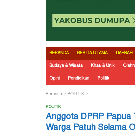
BERANDA
BERITA UTAMA
DAERAH
Budaya & Wisata
Khas & Unik
Olahr
Opini
Pendidikan
Politik
Beranda
POLITIK
POLITIK
Anggota DPRP Papua T
Warga Patuh Selama O