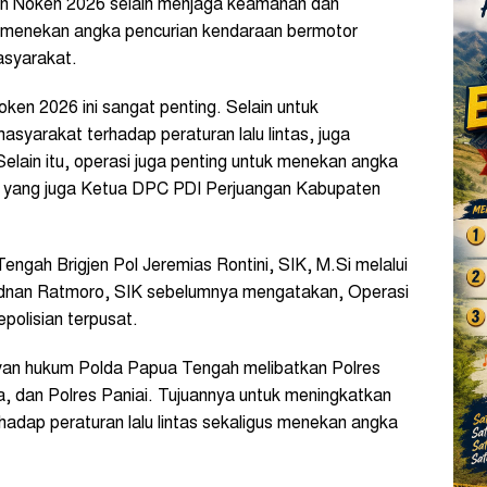
n Noken 2026 selain menjaga keamanan dan
kni menekan angka pencurian kendaraan bermotor
asyarakat.
en 2026 ini sangat penting. Selain untuk
yarakat terhadap peraturan lalu lintas, juga
elain itu, operasi juga penting untuk menekan angka
as, yang juga Ketua DPC PDI Perjuangan Kabupaten
ngah Brigjen Pol Jeremias Rontini, SIK, M.Si melalui
Adnan Ratmoro, SIK sebelumnya mengatakan, Operasi
olisian terpusat.
yan hukum Polda Papua Tengah melibatkan Polres
a, dan Polres Paniai. Tujuannya untuk meningkatkan
adap peraturan lalu lintas sekaligus menekan angka