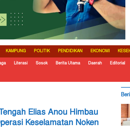
KAMPUNG
POLITIK
PENDIDIKAN
EKONOMI
KESE
aga
Literasi
Sosok
Berita Utama
Daerah
Editorial
Ber
engah Elias Anou Himbau
perasi Keselamatan Noken