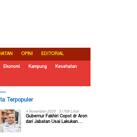
HATAN
OPINI
EDITORIAL
Ekonomi
Kampung
Kesehatan
ita Terpopuler
4 November 2025
31768 Lihat
Gubernur Fakhiri Copot dr Aron
dari Jabatan Usai Lakukan
Inspeksi Mendadak di RSUD Dok
II Jayapura