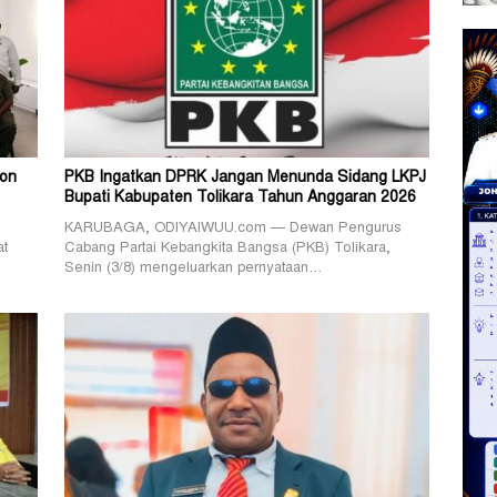
lon
PKB Ingatkan DPRK Jangan Menunda Sidang LKPJ
Bupati Kabupaten Tolikara Tahun Anggaran 2026
KARUBAGA, ODIYAIWUU.com — Dewan Pengurus
at
Cabang Partai Kebangkita Bangsa (PKB) Tolikara,
Senin (3/8) mengeluarkan pernyataan…