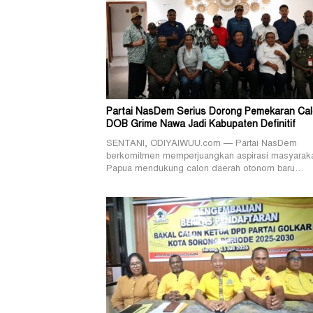
Partai NasDem Serius Dorong Pemekaran Ca
DOB Grime Nawa Jadi Kabupaten Definitif
SENTANI, ODIYAIWUU.com — Partai NasDem
berkomitmen memperjuangkan aspirasi masyarak
Papua mendukung calon daerah otonom baru…