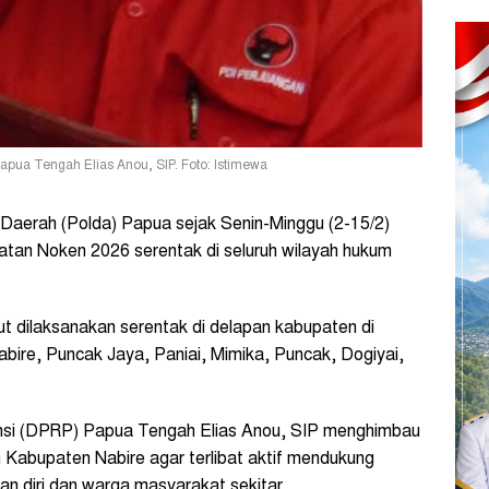
pua Tengah Elias Anou, SIP. Foto: Istimewa
Daerah (Polda) Papua sejak Senin-Minggu (2-15/2)
tan Noken 2026 serentak di seluruh wilayah hukum
 dilaksanakan serentak di delapan kabupaten di
ire, Puncak Jaya, Paniai, Mimika, Puncak, Dogiyai,
nsi (DPRP) Papua Tengah Elias Anou, SIP menghimbau
 Kabupaten Nabire agar terlibat aktif mendukung
n diri dan warga masyarakat sekitar.