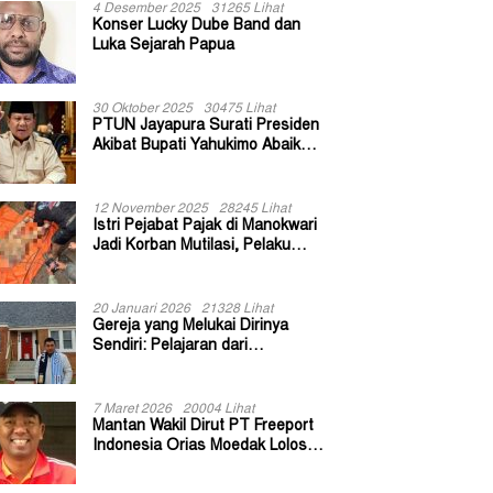
4 Desember 2025
31265 Lihat
Konser Lucky Dube Band dan
Luka Sejarah Papua
30 Oktober 2025
30475 Lihat
PTUN Jayapura Surati Presiden
Akibat Bupati Yahukimo Abaikan
Putusan Gugatan 139 Kepala
Kampung
12 November 2025
28245 Lihat
Istri Pejabat Pajak di Manokwari
Jadi Korban Mutilasi, Pelaku
Diduga Bekas Kuli Bangunan
20 Januari 2026
21328 Lihat
Gereja yang Melukai Dirinya
Sendiri: Pelajaran dari
Keuskupan Bogor
7 Maret 2026
20004 Lihat
Mantan Wakil Dirut PT Freeport
Indonesia Orias Moedak Lolos
Seleksi Administratif Calon ADK
OJK