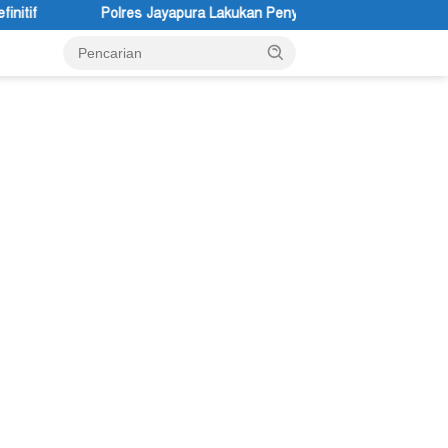
ra Lakukan Penyelidikan Pasca Keracunan Akibat Dugaan Menu MBG 