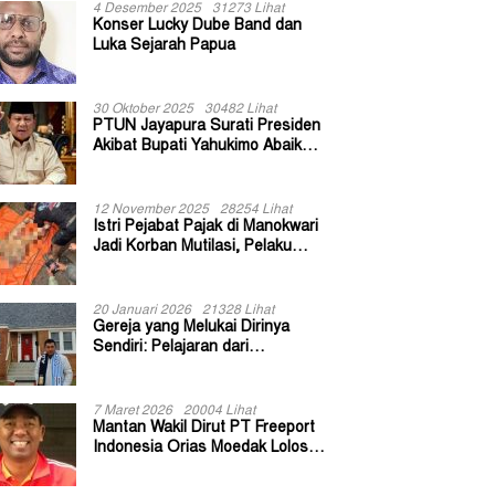
4 Desember 2025
31273 Lihat
Konser Lucky Dube Band dan
Luka Sejarah Papua
30 Oktober 2025
30482 Lihat
PTUN Jayapura Surati Presiden
Akibat Bupati Yahukimo Abaikan
Putusan Gugatan 139 Kepala
Kampung
12 November 2025
28254 Lihat
Istri Pejabat Pajak di Manokwari
Jadi Korban Mutilasi, Pelaku
Diduga Bekas Kuli Bangunan
20 Januari 2026
21328 Lihat
Gereja yang Melukai Dirinya
Sendiri: Pelajaran dari
Keuskupan Bogor
7 Maret 2026
20004 Lihat
Mantan Wakil Dirut PT Freeport
Indonesia Orias Moedak Lolos
Seleksi Administratif Calon ADK
OJK