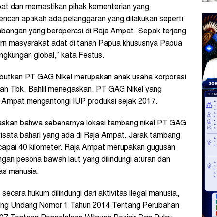
mpat dan memastikan pihak kementerian yang
encari apakah ada pelanggaran yang dilakukan seperti
mbangan yang beroperasi di Raja Ampat. Sepak terjang
ern masyarakat adat di tanah Papua khususnya Papua
ngkungan global,” kata Festus.
ebutkan PT GAG Nikel merupakan anak usaha korporasi
an Tbk. Bahlil menegaskan, PT GAG Nikel yang
 Ampat mengantongi IUP produksi sejak 2017.
njelaskan bahwa sebenarnya lokasi tambang nikel PT GAG
riwisata bahari yang ada di Raja Ampat. Jarak tambang
capai 40 kilometer. Raja Ampat merupakan gugusan
ngan pesona bawah laut yang dilindungi aturan dan
tas manusia.
cara hukum dilindungi dari aktivitas ilegal manusia,
ang Undang Nomor 1 Tahun 2014 Tentang Perubahan