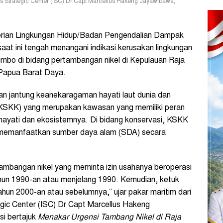
s Strategic Center (ISC) Dr Capt Marcellus Hakeng Jayawibawa,
ian Lingkungan Hidup/Badan Pengendalian Dampak
aat ini tengah menangani indikasi kerusakan lingkungan
jumbo di bidang pertambangan nikel di Kepulauan Raja
Papua Barat Daya.
 jantung keanekaragaman hayati laut dunia dan
(KSKK) yang merupakan kawasan yang memiliki peran
ayati dan ekosistemnya. Di bidang konservasi, KSKK
 memanfaatkan sumber daya alam (SDA) secara
tambangan nikel yang meminta izin usahanya beroperasi
hun 1990-an atau menjelang 1990. Kemudian, ketuk
tahun 2000-an atau sebelumnya,” ujar pakar maritim dari
gic Center (ISC) Dr Capt Marcellus Hakeng
si bertajuk
Menakar Urgensi Tambang Nikel di Raja