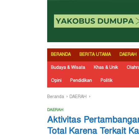
BERANDA
BERITA UTAMA
DAERAH
Budaya & Wisata
Khas & Unik
Olahr
Opini
Pendidikan
Politik
Beranda
DAERAH
DAERAH
Aktivitas Pertambanga
Total Karena Terkait 