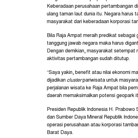
Keberadaan perusahaan pertambangan di R
ulang taman laut dunia itu. Negara harus 
masyarakat dari keberadaan korporasi tamba
Bila Raja Ampat meraih predikat sebagai 
tanggung jawab negara maka harus diganti
Dengan demikian, masyarakat setempat m
aktivitas pertambangan sudah ditutup.
“Saya yakin, benefit atau nilai ekonomi m
dijadikan
cluster
pariwisata untuk masyarak
perjalanan wisata ke Raja Ampat bila peme
daerah memaksimalkan potensi geopark itu
Presiden Republik Indonesia H. Prabowo 
dan Sumber Daya Mineral Republik Indones
operasi perusahaan atau korporasi tamba
Barat Daya.