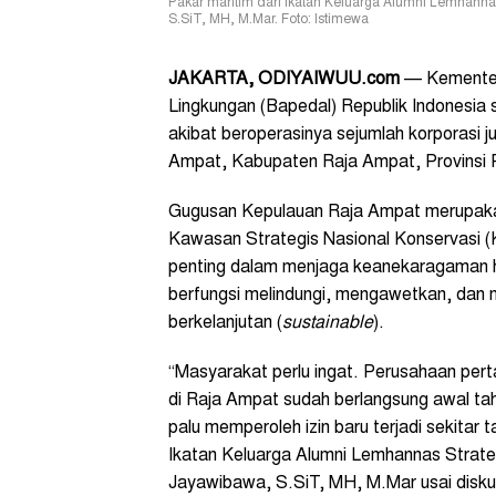
Pakar maritim dari Ikatan Keluarga Alumni Lemhanna
S.SiT, MH, M.Mar. Foto: Istimewa
JAKARTA, ODIYAIWUU.com
— Kementer
Lingkungan (Bapedal) Republik Indonesia s
akibat beroperasinya sejumlah korporasi 
Ampat, Kabupaten Raja Ampat, Provinsi 
Gugusan Kepulauan Raja Ampat merupakan
Kawasan Strategis Nasional Konservasi 
penting dalam menjaga keanekaragaman h
berfungsi melindungi, mengawetkan, dan
berkelanjutan (
sustainable
).
“Masyarakat perlu ingat. Perusahaan per
di Raja Ampat sudah berlangsung awal ta
palu memperoleh izin baru terjadi sekitar 
Ikatan Keluarga Alumni Lemhannas Strate
Jayawibawa, S.SiT, MH, M.Mar usai disku