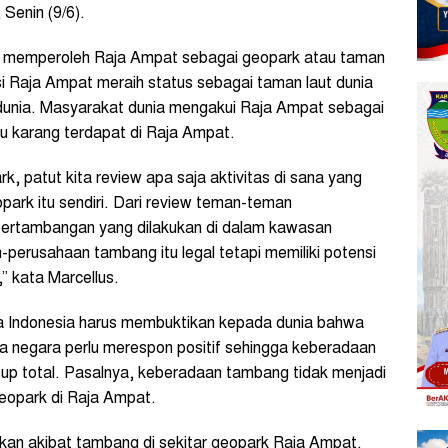
 Senin (9/6).
ia memperoleh Raja Ampat sebagai geopark atau taman
asi Raja Ampat meraih status sebagai taman laut dunia
dunia. Masyarakat dunia mengakui Raja Ampat sebagai
u karang terdapat di Raja Ampat.
k, patut kita review apa saja aktivitas di sana yang
rk itu sendiri. Dari review teman-teman
pertambangan yang dilakukan di dalam kawasan
erusahaan tambang itu legal tetapi memiliki potensi
” kata Marcellus.
sa Indonesia harus membuktikan kepada dunia bahwa
gga negara perlu merespon positif sehingga keberadaan
utup total. Pasalnya, keberadaan tambang tidak menjadi
geopark di Raja Ampat.
an akibat tambang di sekitar geopark Raja Ampat.