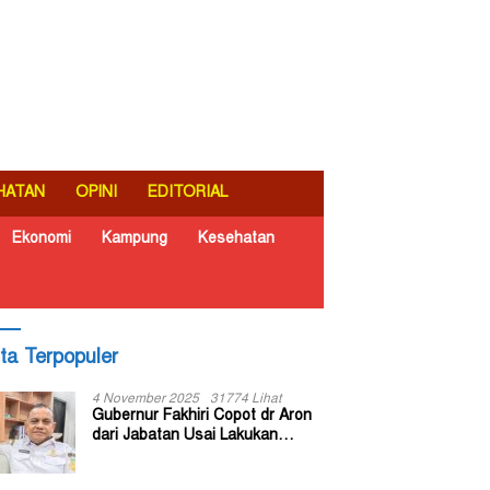
HATAN
OPINI
EDITORIAL
Ekonomi
Kampung
Kesehatan
ita Terpopuler
4 November 2025
31774 Lihat
Gubernur Fakhiri Copot dr Aron
dari Jabatan Usai Lakukan
Inspeksi Mendadak di RSUD Dok
II Jayapura