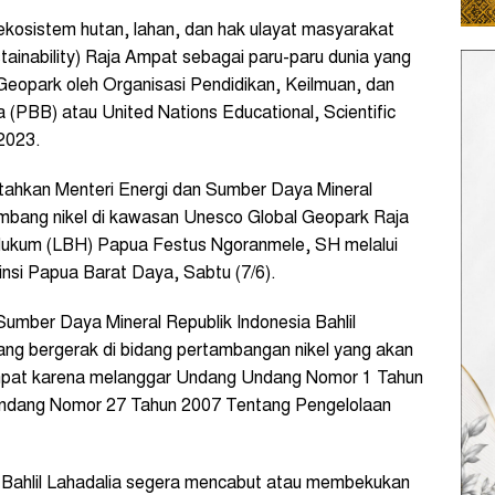
ekosistem hutan, lahan, dan hak ulayat masyarakat
tainability) Raja Ampat sebagai paru-paru dunia yang
Geopark oleh Organisasi Pendidikan, Keilmuan, dan
PBB) atau United Nations Educational, Scientific
 2023.
ntahkan Menteri Energi dan Sumber Daya Mineral
ambang nikel di kawasan Unesco Global Geopark Raja
Hukum (LBH) Papua Festus Ngoranmele, SH melalui
vinsi Papua Barat Daya, Sabtu (7/6).
Sumber Daya Mineral Republik Indonesia Bahlil
yang bergerak di bidang pertambangan nikel yang akan
Ampat karena melanggar Undang Undang Nomor 1 Tahun
ndang Nomor 27 Tahun 2007 Tentang Pengelolaan
 Bahlil Lahadalia segera mencabut atau membekukan