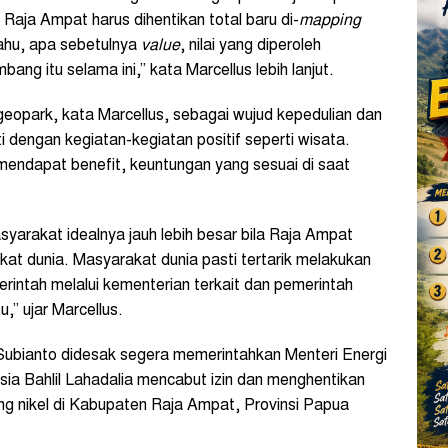
aja Ampat harus dihentikan total baru di-
mapping
tahu, apa sebetulnya
value
, nilai yang diperoleh
ng itu selama ini,” kata Marcellus lebih lanjut.
geopark, kata Marcellus, sebagai wujud kepedulian dan
 dengan kegiatan-kegiatan positif seperti wisata.
endapat benefit, keuntungan yang sesuai di saat
asyarakat idealnya jauh lebih besar bila Raja Ampat
at dunia. Masyarakat dunia pasti tertarik melakukan
rintah melalui kementerian terkait dan pemerintah
,” ujar Marcellus.
Subianto didesak segera memerintahkan Menteri Energi
ia Bahlil Lahadalia mencabut izin dan menghentikan
ng nikel di Kabupaten Raja Ampat, Provinsi Papua