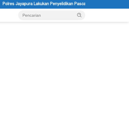
n Penyelidikan Pasca Keracunan Akibat Dugaan Menu MBG di Depapr