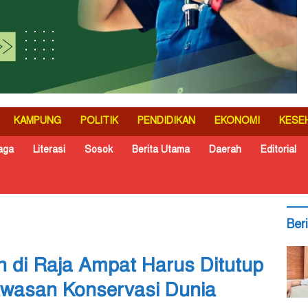
KAMPUNG
POLITIK
PENDIDIKAN
EKONOMI
KESE
aga
Literasi
Sosok
Berita Utama
Daerah
Editorial
Ber
n di Raja Ampat Harus Ditutup
Kawasan Konservasi Dunia