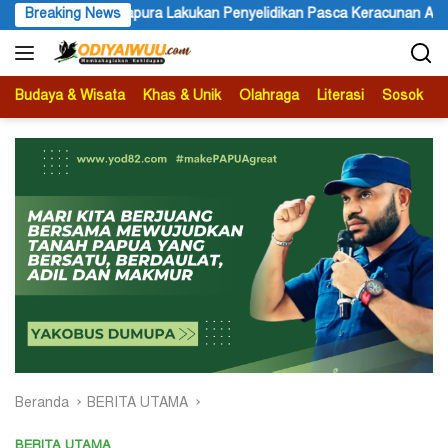
Langsung
ayapura Lakukan Penyelidikan Pasca Keracunan Akibat Dugaan Menu
Breaking News
ke
konten
Budaya & Wisata
Khas & Unik
Olahraga
Literasi
Sosok
B
Beranda
BERITA UTAMA
BERITA UTAMA