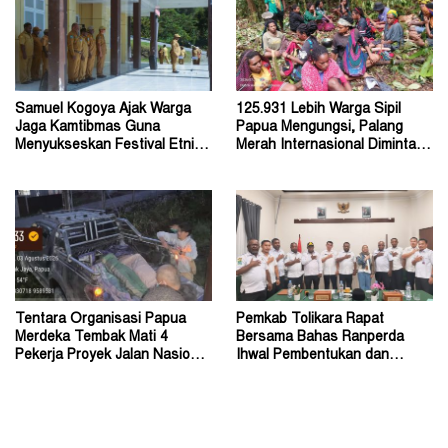
Samuel Kogoya Ajak Warga
125.931 Lebih Warga Sipil
Jaga Kamtibmas Guna
Papua Mengungsi, Palang
Menyukseskan Festival Etnik
Merah Internasional Diminta
Religi dan HUT RI
Segera Turun Tangan
Tentara Organisasi Papua
Pemkab Tolikara Rapat
Merdeka Tembak Mati 4
Bersama Bahas Ranperda
Pekerja Proyek Jalan Nasional
Ihwal Pembentukan dan
di Kabupaten Tolikara
Susunan Perangkat Daerah