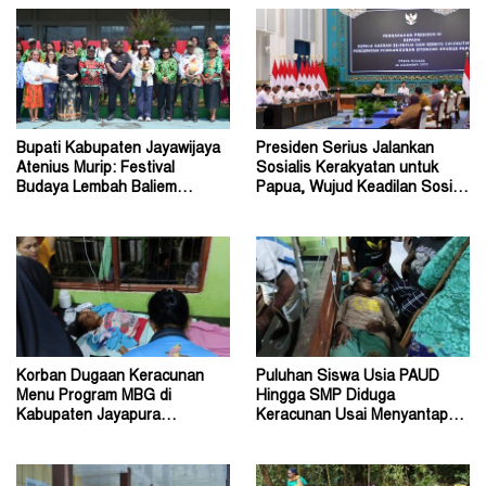
Bupati Kabupaten Jayawijaya
Presiden Serius Jalankan
Atenius Murip: Festival
Sosialis Kerakyatan untuk
Budaya Lembah Baliem
Papua, Wujud Keadilan Sosial
Dongkrak UMKM
bagi Masyarakat
Korban Dugaan Keracunan
Puluhan Siswa Usia PAUD
Menu Program MBG di
Hingga SMP Diduga
Kabupaten Jayapura
Keracunan Usai Menyantap
Diperkirakan Ratusan Orang
Menu Program MBG