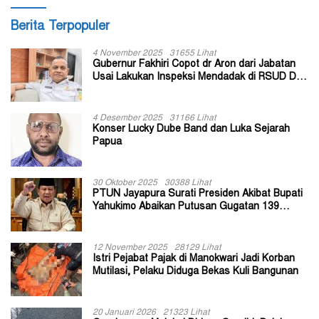
Berita Terpopuler
4 November 2025
31655 Lihat
Gubernur Fakhiri Copot dr Aron dari Jabatan
Usai Lakukan Inspeksi Mendadak di RSUD Dok
II Jayapura
4 Desember 2025
31166 Lihat
Konser Lucky Dube Band dan Luka Sejarah
Papua
30 Oktober 2025
30388 Lihat
PTUN Jayapura Surati Presiden Akibat Bupati
Yahukimo Abaikan Putusan Gugatan 139
Kepala Kampung
12 November 2025
28129 Lihat
Istri Pejabat Pajak di Manokwari Jadi Korban
Mutilasi, Pelaku Diduga Bekas Kuli Bangunan
20 Januari 2026
21323 Lihat