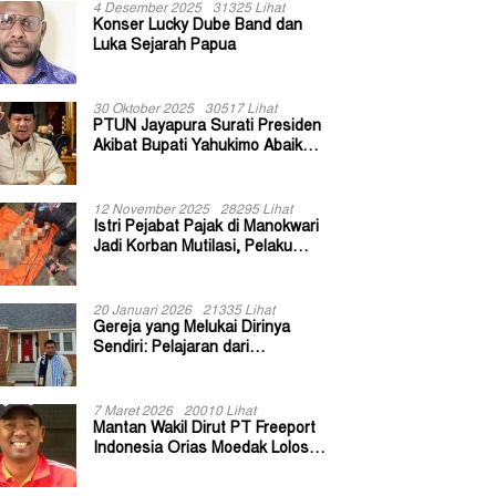
4 Desember 2025
31325 Lihat
Konser Lucky Dube Band dan
Luka Sejarah Papua
30 Oktober 2025
30517 Lihat
PTUN Jayapura Surati Presiden
Akibat Bupati Yahukimo Abaikan
Putusan Gugatan 139 Kepala
Kampung
12 November 2025
28295 Lihat
Istri Pejabat Pajak di Manokwari
Jadi Korban Mutilasi, Pelaku
Diduga Bekas Kuli Bangunan
20 Januari 2026
21335 Lihat
Gereja yang Melukai Dirinya
Sendiri: Pelajaran dari
Keuskupan Bogor
7 Maret 2026
20010 Lihat
Mantan Wakil Dirut PT Freeport
Indonesia Orias Moedak Lolos
Seleksi Administratif Calon ADK
OJK