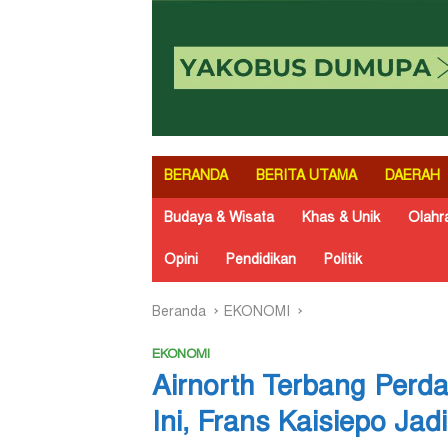
BERANDA
BERITA UTAMA
DAERAH
Budaya & Wisata
Khas & Unik
Olahr
Opini
Pendidikan
Politik
Beranda
EKONOMI
EKONOMI
Airnorth Terbang Perda
Ini, Frans Kaisiepo Jad