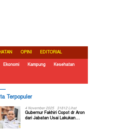
HATAN
OPINI
EDITORIAL
Ekonomi
Kampung
Kesehatan
ita Terpopuler
4 November 2025
31812 Lihat
Gubernur Fakhiri Copot dr Aron
dari Jabatan Usai Lakukan
Inspeksi Mendadak di RSUD Dok
II Jayapura