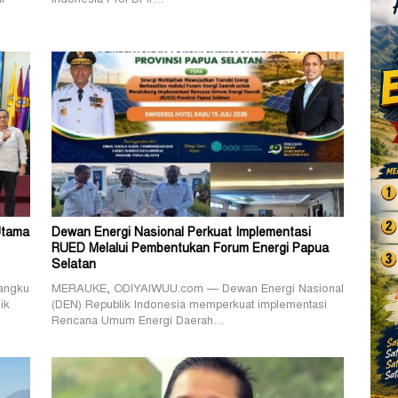
r
Indonesia Prof Dr Ir…
Utama
Dewan Energi Nasional Perkuat Implementasi
RUED Melalui Pembentukan Forum Energi Papua
Selatan
angku
MERAUKE, ODIYAIWUU.com — Dewan Energi Nasional
ik
(DEN) Republik Indonesia memperkuat implementasi
Rencana Umum Energi Daerah…