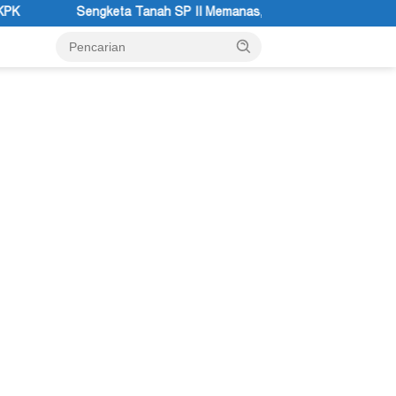
P II Memanas, Pengadilan Negeri Timika Tegaskan Eksekusi Bukan 