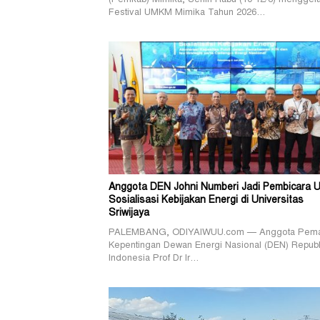
(Pemkab) Mimika, Senin-Rabu (10-12/8) menggela
Festival UMKM Mimika Tahun 2026…
Anggota DEN Johni Numberi Jadi Pembicara 
Sosialisasi Kebijakan Energi di Universitas
Sriwijaya
PALEMBANG, ODIYAIWUU.com — Anggota Pem
Kepentingan Dewan Energi Nasional (DEN) Republ
Indonesia Prof Dr Ir…