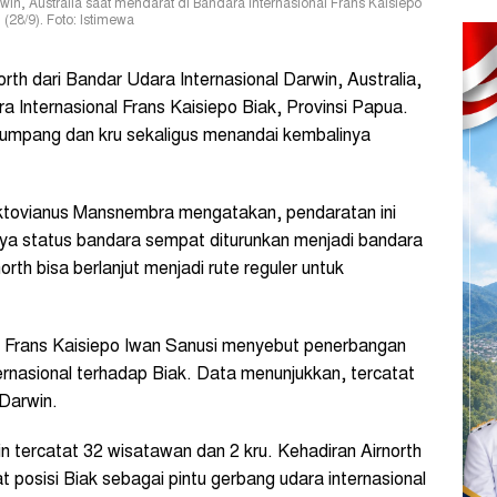
win, Australia saat mendarat di Bandara Internasional Frans Kaisiepo
(28/9). Foto: Istimewa
th dari Bandar Udara Internasional Darwin, Australia,
 Internasional Frans Kaisiepo Biak, Provinsi Papua.
mpang dan kru sekaligus menandai kembalinya
tovianus Mansnembra mengatakan, pendaratan ini
ya status bandara sempat diturunkan menjadi bandara
orth bisa berlanjut menjadi rute reguler untuk
 Frans Kaisiepo Iwan Sanusi menyebut penerbangan
ernasional terhadap Biak. Data menunjukkan, tercatat
 Darwin.
 tercatat 32 wisatawan dan 2 kru. Kehadiran Airnorth
t posisi Biak sebagai pintu gerbang udara internasional