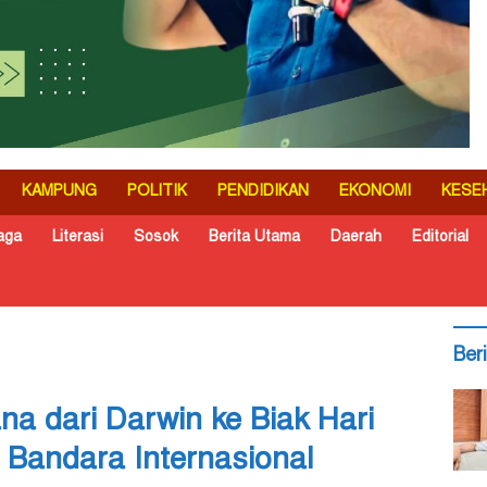
KAMPUNG
POLITIK
PENDIDIKAN
EKONOMI
KESE
aga
Literasi
Sosok
Berita Utama
Daerah
Editorial
Ber
na dari Darwin ke Biak Hari
i Bandara Internasional