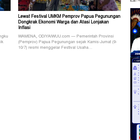
Lewat Festival UMKM Pemprov Papua Pegunungan
Dongkrak Ekonomi Warga dan Atasi Lonjakan
Inflasi
ngku
WAMENA, ODIYAIWUU.com — Pemerintah Provinsi
ik
(Pemprov) Papua Pegunungan sejak Kamis-Jumat (9-
10/7) resmi menggelar Festival Usaha…