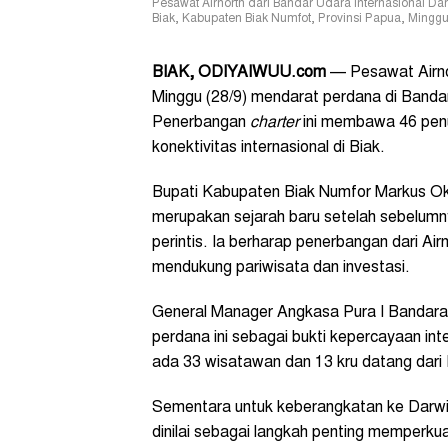
Pesawat Airnorth dari Bandar Udara Internasional Dar
Biak, Kabupaten Biak Numfot, Provinsi Papua, Minggu 
BIAK, ODIYAIWUU.com
— Pesawat Airnor
Minggu (28/9) mendarat perdana di Bandara
Penerbangan
charter
ini membawa 46 penu
konektivitas internasional di Biak.
Bupati Kabupaten Biak Numfor Markus Ok
merupakan sejarah baru setelah sebelumn
perintis. Ia berharap penerbangan dari Airn
mendukung pariwisata dan investasi.
General Manager Angkasa Pura I Bandara
perdana ini sebagai bukti kepercayaan int
ada 33 wisatawan dan 13 kru datang dari
Sementara untuk keberangkatan ke Darwin
dinilai sebagai langkah penting memperkua