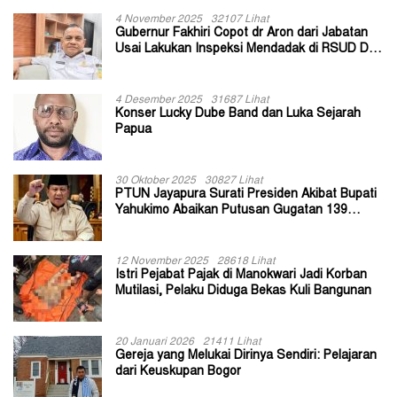
4 November 2025
32107 Lihat
Gubernur Fakhiri Copot dr Aron dari Jabatan
Usai Lakukan Inspeksi Mendadak di RSUD Dok
II Jayapura
4 Desember 2025
31687 Lihat
Konser Lucky Dube Band dan Luka Sejarah
Papua
30 Oktober 2025
30827 Lihat
PTUN Jayapura Surati Presiden Akibat Bupati
Yahukimo Abaikan Putusan Gugatan 139
Kepala Kampung
12 November 2025
28618 Lihat
Istri Pejabat Pajak di Manokwari Jadi Korban
Mutilasi, Pelaku Diduga Bekas Kuli Bangunan
20 Januari 2026
21411 Lihat
Gereja yang Melukai Dirinya Sendiri: Pelajaran
dari Keuskupan Bogor