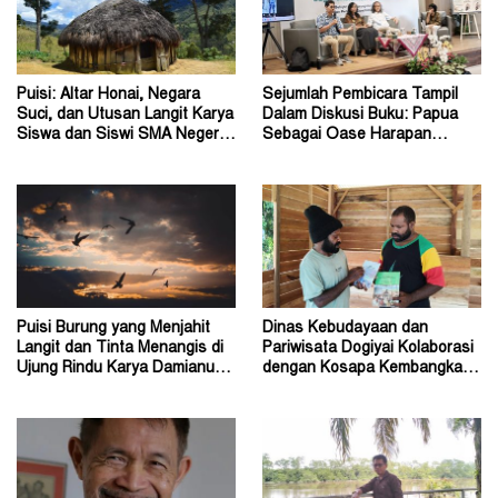
Puisi: Altar Honai, Negara
Sejumlah Pembicara Tampil
Suci, dan Utusan Langit Karya
Dalam Diskusi Buku: Papua
Siswa dan Siswi SMA Negeri 1
Sebagai Oase Harapan
Dogiyai
Pendidikan Indonesia
Puisi Burung yang Menjahit
Dinas Kebudayaan dan
Langit dan Tinta Menangis di
Pariwisata Dogiyai Kolaborasi
Ujung Rindu Karya Damianus
dengan Kosapa Kembangkan
Ose Wotan
Taman Baca