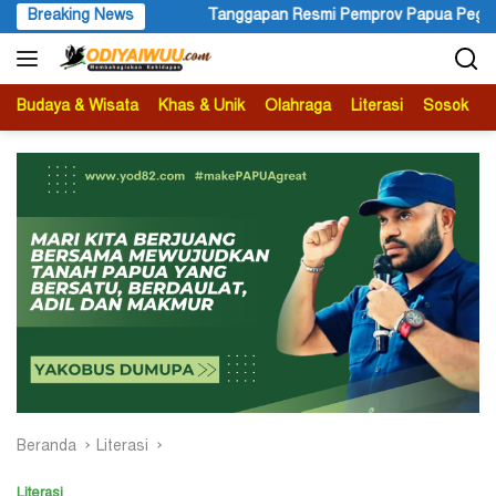
Langsung
prov Papua Pegunungan Pasca Gubernur Dr John Tabo Diadukan ke
Breaking News
ke
konten
Budaya & Wisata
Khas & Unik
Olahraga
Literasi
Sosok
B
Beranda
Literasi
Literasi