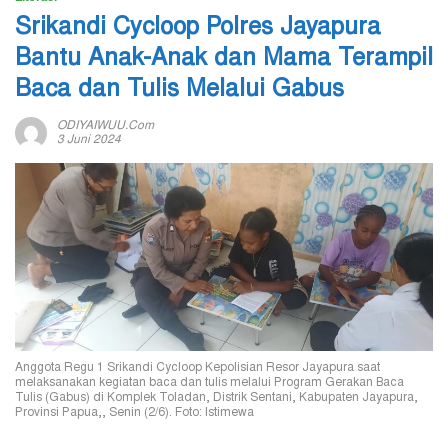
Srikandi Cycloop Polres Jayapura
Bantu Anak-Anak dan Mama Terampil
Baca dan Tulis Melalui Gabus
ODIYAIWUU.com
3 Juni 2024
Anggota Regu 1 Srikandi Cycloop Kepolisian Resor Jayapura saat
melaksanakan kegiatan baca dan tulis melalui Program Gerakan Baca
Tulis (Gabus) di Komplek Toladan, Distrik Sentani, Kabupaten Jayapura,
Provinsi Papua,, Senin (2/6). Foto: Istimewa