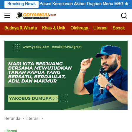
Langsung
kibat Dugaan Menu MBG di Depapre
Breaking News
Bupati Kabupaten Jayaw
ke
konten
Budaya & Wisata
Khas & Unik
Olahraga
Literasi
Sosok
B
Beranda
Literasi
Literasi