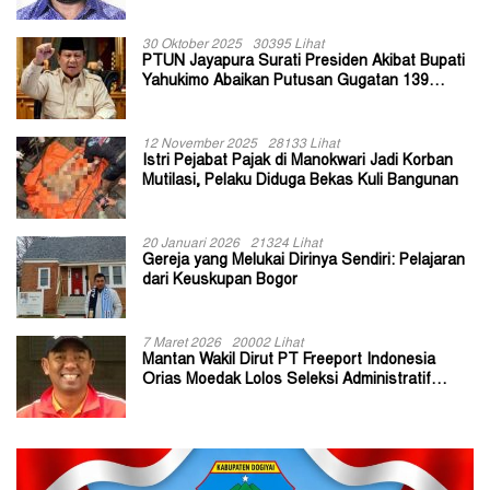
30 Oktober 2025
30395 Lihat
PTUN Jayapura Surati Presiden Akibat Bupati
Yahukimo Abaikan Putusan Gugatan 139
Kepala Kampung
12 November 2025
28133 Lihat
Istri Pejabat Pajak di Manokwari Jadi Korban
Mutilasi, Pelaku Diduga Bekas Kuli Bangunan
20 Januari 2026
21324 Lihat
Gereja yang Melukai Dirinya Sendiri: Pelajaran
dari Keuskupan Bogor
7 Maret 2026
20002 Lihat
Mantan Wakil Dirut PT Freeport Indonesia
Orias Moedak Lolos Seleksi Administratif
Calon ADK OJK