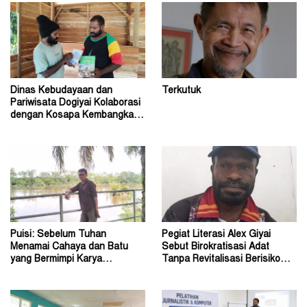
Dinas Kebudayaan dan
Terkutuk
Pariwisata Dogiyai Kolaborasi
dengan Kosapa Kembangkan
Taman Baca
Puisi: Sebelum Tuhan
Pegiat Literasi Alex Giyai
Menamai Cahaya dan Batu
Sebut Birokratisasi Adat
yang Bermimpi Karya
Tanpa Revitalisasi Berisiko
Damianus Ose Wotan
Sekadar Simbol