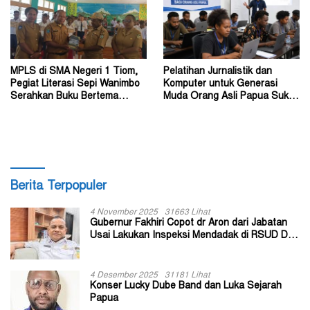
MPLS di SMA Negeri 1 Tiom,
Pelatihan Jurnalistik dan
Pegiat Literasi Sepi Wanimbo
Komputer untuk Generasi
Serahkan Buku Bertema
Muda Orang Asli Papua Suku
Papua
Amungme dan Kamoro
Berita Terpopuler
4 November 2025
31663 Lihat
Gubernur Fakhiri Copot dr Aron dari Jabatan
Usai Lakukan Inspeksi Mendadak di RSUD Dok
II Jayapura
4 Desember 2025
31181 Lihat
Konser Lucky Dube Band dan Luka Sejarah
Papua