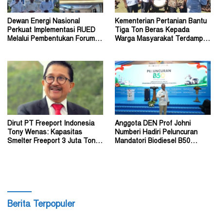
Dewan Energi Nasional
Kementerian Pertanian Bantu
Perkuat Implementasi RUED
Tiga Ton Beras Kepada
Melalui Pembentukan Forum
Warga Masyarakat Terdampak
Energi Papua Selatan
Konflik Wouma
Dirut PT Freeport Indonesia
Anggota DEN Prof Johni
Tony Wenas: Kapasitas
Numberi Hadiri Peluncuran
Smelter Freeport 3 Juta Ton
Mandatori Biodiesel B50
Tembaga per Tahun
Bersama Presiden
Berita Terpopuler