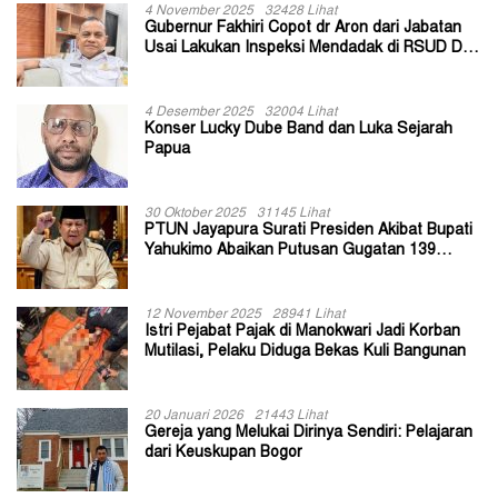
4 November 2025
32428 Lihat
Gubernur Fakhiri Copot dr Aron dari Jabatan
Usai Lakukan Inspeksi Mendadak di RSUD Dok
II Jayapura
4 Desember 2025
32004 Lihat
Konser Lucky Dube Band dan Luka Sejarah
Papua
30 Oktober 2025
31145 Lihat
PTUN Jayapura Surati Presiden Akibat Bupati
Yahukimo Abaikan Putusan Gugatan 139
Kepala Kampung
12 November 2025
28941 Lihat
Istri Pejabat Pajak di Manokwari Jadi Korban
Mutilasi, Pelaku Diduga Bekas Kuli Bangunan
20 Januari 2026
21443 Lihat
Gereja yang Melukai Dirinya Sendiri: Pelajaran
dari Keuskupan Bogor