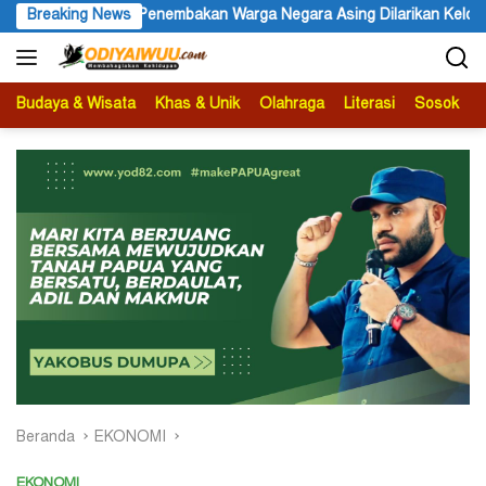
Langsung
sing Dilarikan Kelompoknya ke Dalam Hutan
Breaking News
Belajar dari En
ke
konten
Budaya & Wisata
Khas & Unik
Olahraga
Literasi
Sosok
B
Beranda
EKONOMI
EKONOMI