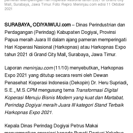
pameran Memperingati Hari Koperasi Nasional tahun 2021 di Grand City
Mall, Surabaya, Jawa Timur. Foto: Repro: Meninjau.com edisi 11 Oktober
2021
SURABAYA, ODIYAIWUU.com
– Dinas Perindustrian dan
Perdagangan (Perindag) Kabupaten Dogiyai, Provinsi
Papua meraih Juara III dalam ajang pameran memperingati
Hari Koperasi Nasional (Harkopnas) atau Harkopnas Expo
tahun 2021 di Grand City Mall, Surabaya, Jawa Timur.
Laporan
meninjau.com
(11/10) menyebutkan, Harkopnas
Expo 2021 yang ditutup secara resmi oleh Dewan
Penasehat Koperasi Indonesia (Dekopin) Dr. Heru Supriadi,
S.E., M.S.CPM mengusung tema
Transformasi Digital
Koperasi Menuju Bisnis Modern yang kuat dan Martabat,
Perindag Dogiyai meraih Juara III kategori Stand Terbaik
Harkopnas Expo 2021
.
Kepala Dinas Perindag Dogiyai Petrus Makai