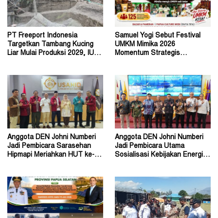
PT Freeport Indonesia
Samuel Yogi Sebut Festival
Targetkan Tambang Kucing
UMKM Mimika 2026
Liar Mulai Produksi 2029, IUPK
Momentum Strategis
Akan Berakhir 2041
Menggerakkan Ekonomi Warga
Anggota DEN Johni Numberi
Anggota DEN Johni Numberi
Jadi Pembicara Sarasehan
Jadi Pembicara Utama
Hipmapi Meriahkan HUT ke-81
Sosialisasi Kebijakan Energi di
RI
Universitas Sriwijaya