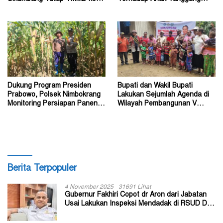
128 Kodim Mimika di Keakwa
Jawab Bersama
Dukung Program Presiden
Bupati dan Wakil Bupati
Prabowo, Polsek Nimbokrang
Lakukan Sejumlah Agenda di
Monitoring Persiapan Panen
Wilayah Pembangunan V
Jagung
Kabupaten Tolikara
Berita Terpopuler
4 November 2025
31691 Lihat
Gubernur Fakhiri Copot dr Aron dari Jabatan
Usai Lakukan Inspeksi Mendadak di RSUD Dok
II Jayapura