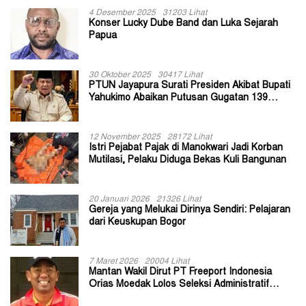
4 Desember 2025
31203 Lihat
Konser Lucky Dube Band dan Luka Sejarah
Papua
30 Oktober 2025
30417 Lihat
PTUN Jayapura Surati Presiden Akibat Bupati
Yahukimo Abaikan Putusan Gugatan 139
Kepala Kampung
12 November 2025
28172 Lihat
Istri Pejabat Pajak di Manokwari Jadi Korban
Mutilasi, Pelaku Diduga Bekas Kuli Bangunan
20 Januari 2026
21326 Lihat
Gereja yang Melukai Dirinya Sendiri: Pelajaran
dari Keuskupan Bogor
7 Maret 2026
20004 Lihat
Mantan Wakil Dirut PT Freeport Indonesia
Orias Moedak Lolos Seleksi Administratif
Calon ADK OJK