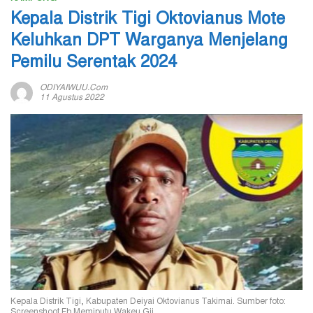
Kepala Distrik Tigi Oktovianus Mote
Keluhkan DPT Warganya Menjelang
Pemilu Serentak 2024
ODIYAIWUU.com
11 Agustus 2022
Kepala Distrik Tigi, Kabupaten Deiyai Oktovianus Takimai. Sumber foto:
Screenshoot Fb Memiputu Wakeu Gii