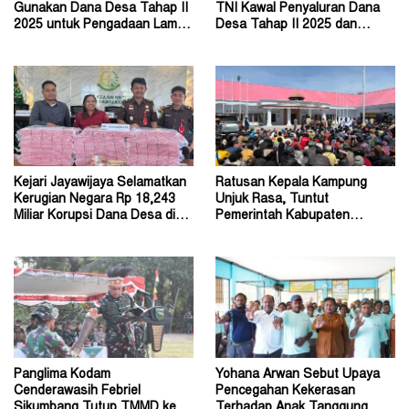
Gunakan Dana Desa Tahap II
TNI Kawal Penyaluran Dana
2025 untuk Pengadaan Lampu
Desa Tahap II 2025 dan
Tenaga Surya
Tahap I 2026
Kejari Jayawijaya Selamatkan
Ratusan Kepala Kampung
Kerugian Negara Rp 18,243
Unjuk Rasa, Tuntut
Miliar Korupsi Dana Desa di
Pemerintah Kabupaten
Lanny Jaya
Jayawijaya Aktifkan Kembali
Panglima Kodam
Yohana Arwan Sebut Upaya
Cenderawasih Febriel
Pencegahan Kekerasan
Sikumbang Tutup TMMD ke-
Terhadap Anak Tanggung