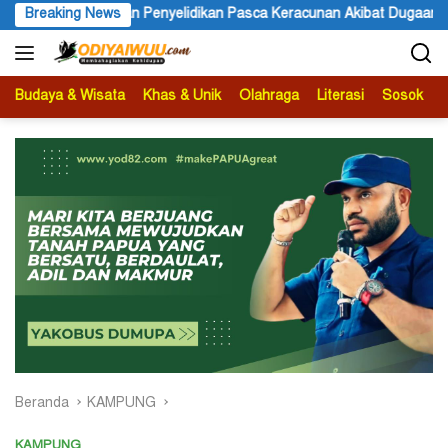
Langsung
eracunan Akibat Dugaan Menu MBG di Depapre
Breaking News
Bupati Kabup
ke
konten
Budaya & Wisata
Khas & Unik
Olahraga
Literasi
Sosok
B
Beranda
KAMPUNG
KAMPUNG