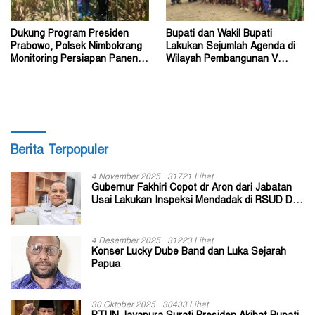
Dukung Program Presiden
Bupati dan Wakil Bupati
Prabowo, Polsek Nimbokrang
Lakukan Sejumlah Agenda di
Monitoring Persiapan Panen
Wilayah Pembangunan V
Jagung
Kabupaten Tolikara
Berita Terpopuler
4 November 2025
31721 Lihat
Gubernur Fakhiri Copot dr Aron dari Jabatan
Usai Lakukan Inspeksi Mendadak di RSUD Dok
II Jayapura
4 Desember 2025
31223 Lihat
Konser Lucky Dube Band dan Luka Sejarah
Papua
30 Oktober 2025
30433 Lihat