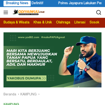
Langsung
 Definitif
Breaking News
Polres Jayapura Lakukan Penyelidikan Pasca K
ke
konten
Budaya & Wisata
Khas & Unik
Olahraga
Literasi
Sosok
B
Beranda
KAMPUNG
KAMPUNG