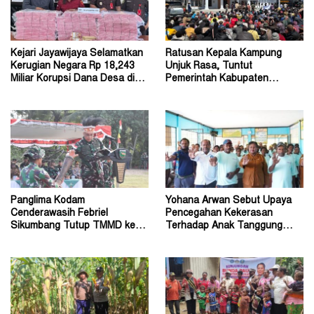
Kejari Jayawijaya Selamatkan
Ratusan Kepala Kampung
Kerugian Negara Rp 18,243
Unjuk Rasa, Tuntut
Miliar Korupsi Dana Desa di
Pemerintah Kabupaten
Lanny Jaya
Jayawijaya Aktifkan Kembali
Panglima Kodam
Yohana Arwan Sebut Upaya
Cenderawasih Febriel
Pencegahan Kekerasan
Sikumbang Tutup TMMD ke-
Terhadap Anak Tanggung
128 Kodim Mimika di Keakwa
Jawab Bersama