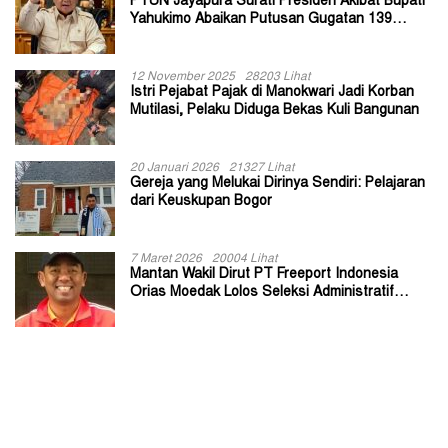
PTUN Jayapura Surati Presiden Akibat Bupati
Yahukimo Abaikan Putusan Gugatan 139
Kepala Kampung
12 November 2025
28203 Lihat
Istri Pejabat Pajak di Manokwari Jadi Korban
Mutilasi, Pelaku Diduga Bekas Kuli Bangunan
20 Januari 2026
21327 Lihat
Gereja yang Melukai Dirinya Sendiri: Pelajaran
dari Keuskupan Bogor
7 Maret 2026
20004 Lihat
Mantan Wakil Dirut PT Freeport Indonesia
Orias Moedak Lolos Seleksi Administratif
Calon ADK OJK