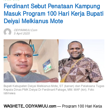
Ferdinant Sebut Penataan Kampung
Masuk Program 100 Hari Kerja Bupati
Deiyai Melkianus Mote
ODIYAIWUU.com
5 April 2025
Bupati Kabupaten Deiyai Melkianus Mote, ST (kanan) dan Pelaksana Tugas
Kepala Dinas PMK Deiyai Dr Ferdinant Pakage, MM. MAP (kiri). Foto:
Istimewa
WAGHETE, ODIYAIWUU.com
— Program 100 Hari Kerja