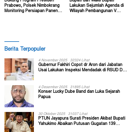
Dukung Program Presiden
Bupati dan Wakil Bupati
Prabowo, Polsek Nimbokrang
Lakukan Sejumlah Agenda di
Monitoring Persiapan Panen
Wilayah Pembangunan V
Jagung
Kabupaten Tolikara
Berita Terpopuler
4 November 2025
32324 Lihat
Gubernur Fakhiri Copot dr Aron dari Jabatan
Usai Lakukan Inspeksi Mendadak di RSUD Dok
II Jayapura
4 Desember 2025
31895 Lihat
Konser Lucky Dube Band dan Luka Sejarah
Papua
30 Oktober 2025
31037 Lihat
PTUN Jayapura Surati Presiden Akibat Bupati
Yahukimo Abaikan Putusan Gugatan 139
Kepala Kampung