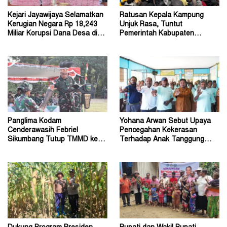
Kejari Jayawijaya Selamatkan
Ratusan Kepala Kampung
Kerugian Negara Rp 18,243
Unjuk Rasa, Tuntut
Miliar Korupsi Dana Desa di
Pemerintah Kabupaten
Lanny Jaya
Jayawijaya Aktifkan Kembali
Panglima Kodam
Yohana Arwan Sebut Upaya
Cenderawasih Febriel
Pencegahan Kekerasan
Sikumbang Tutup TMMD ke-
Terhadap Anak Tanggung
128 Kodim Mimika di Keakwa
Jawab Bersama