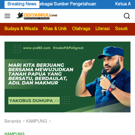
Langsung
etahuan
Breaking News
Ketua APS Papua Pegunungan Sonni Lokobal: Kala
ke
konten
Budaya & Wisata
Khas & Unik
Olahraga
Literasi
Sosok
B
Beranda
KAMPUNG
KAMPUNG