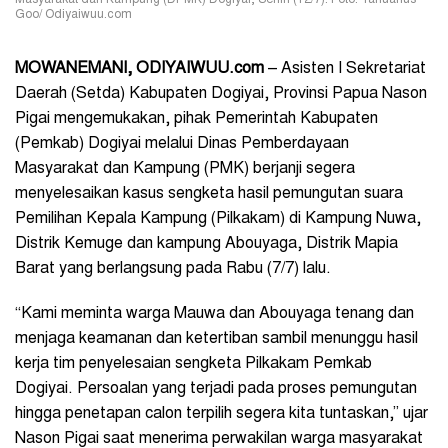
Masyarakat dan Kampung (DPMK) Dogiyai, Senin (12/7). Foto: Yanuarius
Goo/ Odiyaiwuu.com
MOWANEMANI, ODIYAIWUU.com
– Asisten I Sekretariat
Daerah (Setda) Kabupaten Dogiyai, Provinsi Papua Nason
Pigai mengemukakan, pihak Pemerintah Kabupaten
(Pemkab) Dogiyai melalui Dinas Pemberdayaan
Masyarakat dan Kampung (PMK) berjanji segera
menyelesaikan kasus sengketa hasil pemungutan suara
Pemilihan Kepala Kampung (Pilkakam) di Kampung Nuwa,
Distrik Kemuge dan kampung Abouyaga, Distrik Mapia
Barat yang berlangsung pada Rabu (7/7) lalu.
“Kami meminta warga Mauwa dan Abouyaga tenang dan
menjaga keamanan dan ketertiban sambil menunggu hasil
kerja tim penyelesaian sengketa Pilkakam Pemkab
Dogiyai. Persoalan yang terjadi pada proses pemungutan
hingga penetapan calon terpilih segera kita tuntaskan,” ujar
Nason Pigai saat menerima perwakilan warga masyarakat