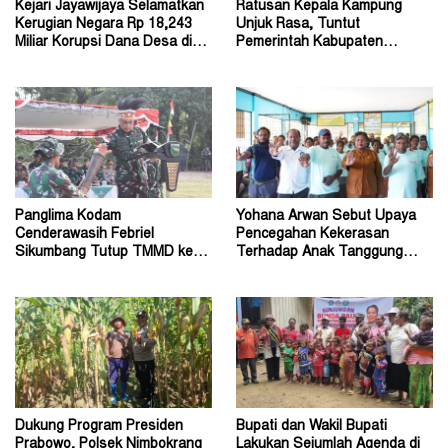
Kejari Jayawijaya Selamatkan
Ratusan Kepala Kampung
Kerugian Negara Rp 18,243
Unjuk Rasa, Tuntut
Miliar Korupsi Dana Desa di
Pemerintah Kabupaten
Lanny Jaya
Jayawijaya Aktifkan Kembali
Panglima Kodam
Yohana Arwan Sebut Upaya
Cenderawasih Febriel
Pencegahan Kekerasan
Sikumbang Tutup TMMD ke-
Terhadap Anak Tanggung
128 Kodim Mimika di Keakwa
Jawab Bersama
Dukung Program Presiden
Bupati dan Wakil Bupati
Prabowo, Polsek Nimbokrang
Lakukan Sejumlah Agenda di