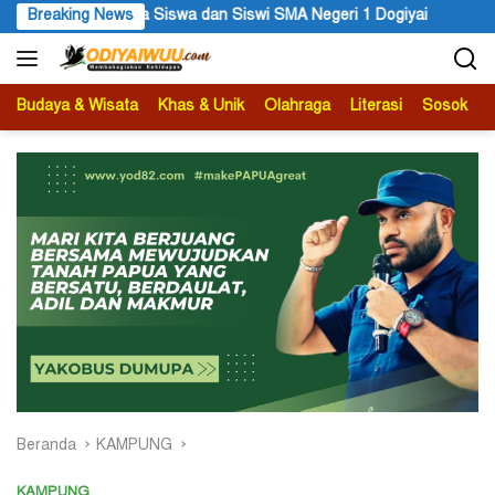
Langsung
iswi SMA Negeri 1 Dogiyai
Breaking News
Anggota MRP Papua Pegunungan d
ke
konten
Budaya & Wisata
Khas & Unik
Olahraga
Literasi
Sosok
B
Beranda
KAMPUNG
KAMPUNG