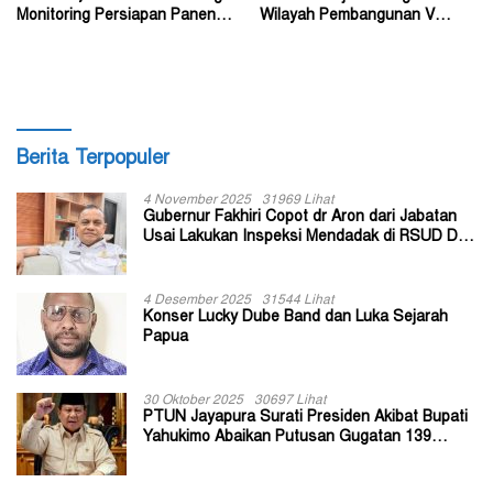
Monitoring Persiapan Panen
Wilayah Pembangunan V
Jagung
Kabupaten Tolikara
Berita Terpopuler
4 November 2025
31969 Lihat
Gubernur Fakhiri Copot dr Aron dari Jabatan
Usai Lakukan Inspeksi Mendadak di RSUD Dok
II Jayapura
4 Desember 2025
31544 Lihat
Konser Lucky Dube Band dan Luka Sejarah
Papua
30 Oktober 2025
30697 Lihat
PTUN Jayapura Surati Presiden Akibat Bupati
Yahukimo Abaikan Putusan Gugatan 139
Kepala Kampung