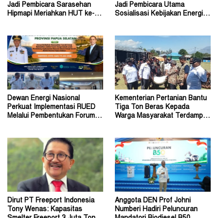
Jadi Pembicara Sarasehan
Jadi Pembicara Utama
Hipmapi Meriahkan HUT ke-81
Sosialisasi Kebijakan Energi di
RI
Universitas Sriwijaya
Dewan Energi Nasional
Kementerian Pertanian Bantu
Perkuat Implementasi RUED
Tiga Ton Beras Kepada
Melalui Pembentukan Forum
Warga Masyarakat Terdampak
Energi Papua Selatan
Konflik Wouma
Dirut PT Freeport Indonesia
Anggota DEN Prof Johni
Tony Wenas: Kapasitas
Numberi Hadiri Peluncuran