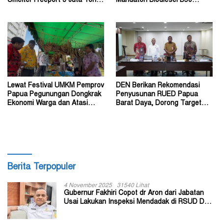
Smelter Freeport 3 Juta Ton
Mandatori Biodiesel B50
Tembaga per Tahun
Bersama Presiden
Lewat Festival UMKM Pemprov
DEN Berikan Rekomendasi
Papua Pegunungan Dongkrak
Penyusunan RUED Papua
Ekonomi Warga dan Atasi
Barat Daya, Dorong Target
Lonjakan Inflasi
Energi Indonesia Timur
Berita Terpopuler
4 November 2025
31540 Lihat
Gubernur Fakhiri Copot dr Aron dari Jabatan
Usai Lakukan Inspeksi Mendadak di RSUD Dok
II Jayapura