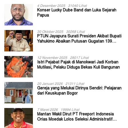
4 Desember 2025
31040 Lihat
Konser Lucky Dube Band dan Luka Sejarah
Papua
30 Oktober 2025
30268 Lihat
PTUN Jayapura Surati Presiden Akibat Bupati
Yahukimo Abaikan Putusan Gugatan 139
Kepala Kampung
12 November 2025
28017 Lihat
Istri Pejabat Pajak di Manokwari Jadi Korban
Mutilasi, Pelaku Diduga Bekas Kuli Bangunan
20 Januari 2026
21311 Lihat
Gereja yang Melukai Dirinya Sendiri: Pelajaran
dari Keuskupan Bogor
7 Maret 2026
19994 Lihat
Mantan Wakil Dirut PT Freeport Indonesia
Orias Moedak Lolos Seleksi Administratif
Calon ADK OJK