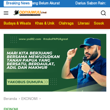
Langsung
Breaking News
Darius Sabon Rain: 19 Finalis Bersaing Memasuki Tahap Pres
ke
konten
Budaya & Wisata
Khas & Unik
Olahraga
Literasi
Sosok
B
Beranda
EKONOMI
EKONOMI