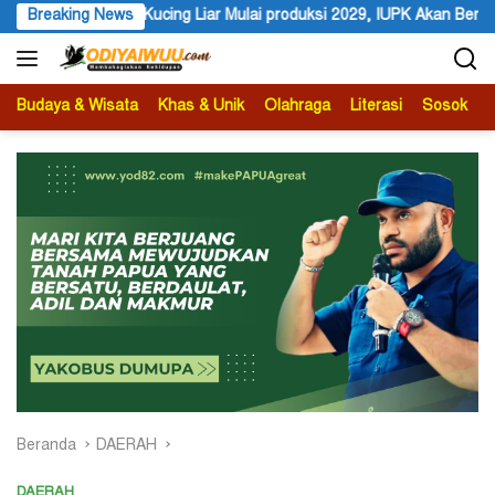
Langsung
roduksi 2029, IUPK Akan Berakhir 2041
Breaking News
Festival Budaya Lem
ke
konten
Budaya & Wisata
Khas & Unik
Olahraga
Literasi
Sosok
B
Beranda
DAERAH
DAERAH