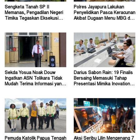
Sengketa Tanah SP II
Polres Jayapura Lakukan
Memanas, Pengadilan Negeri
Penyelidikan Pasca Keracunan
Timika Tegaskan Eksekusi
Akibat Dugaan Menu MBG di
Bukan Pemeriksaan Ulang
Depapre
Sekda Yosua Noak Douw
Darius Sabon Rain: 19 Finalis
Ingatkan ASN Tolikara Tidak
Bersaing Memasuki Tahap
Mudah Terima Informasi yang
Presentasi Mimika Inovation
Belum Akurat
Week 2026
Pemuda Katolik Papua Tengah
Aksi Seribu Lilin Mengenang 7