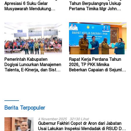
Apresiasi 6 Suku Gelar
Tahun Berpulangnya Uskup
Musyawarah Mendukung
Pertama Timika Mgr John
Perda Jadi Acuan Dewan
Philip Saklil, Pr
Pemerintah Kabupaten
Rapat Kerja Perdana Tahun
Dogiyai Luncurkan Manajemen
2026, TP PKK Mimika
Talenta, E-Kinerja, dan Sistem
Beberkan Capaian di Sejumlah
Dokumen Digital
Sektor Strategis
Berita Terpopuler
4 November 2025
32130 Lihat
Gubernur Fakhiri Copot dr Aron dari Jabatan
Usai Lakukan Inspeksi Mendadak di RSUD Dok