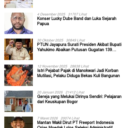
II Jayapura
4 Desember 2025
31707 Lihat
Konser Lucky Dube Band dan Luka Sejarah
Papua
30 Oktober 2025
30849 Lihat
PTUN Jayapura Surati Presiden Akibat Bupati
Yahukimo Abaikan Putusan Gugatan 139
Kepala Kampung
12 November 2025
28638 Lihat
Istri Pejabat Pajak di Manokwari Jadi Korban
Mutilasi, Pelaku Diduga Bekas Kuli Bangunan
20 Januari 2026
21412 Lihat
Gereja yang Melukai Dirinya Sendiri: Pelajaran
dari Keuskupan Bogor
7 Maret 2026
20074 Lihat
Mantan Wakil Dirut PT Freeport Indonesia