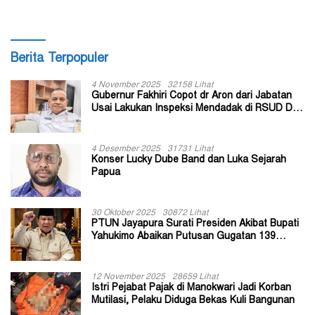
Berita Terpopuler
4 November 2025
32158 Lihat
Gubernur Fakhiri Copot dr Aron dari Jabatan
Usai Lakukan Inspeksi Mendadak di RSUD Dok
II Jayapura
4 Desember 2025
31731 Lihat
Konser Lucky Dube Band dan Luka Sejarah
Papua
30 Oktober 2025
30872 Lihat
PTUN Jayapura Surati Presiden Akibat Bupati
Yahukimo Abaikan Putusan Gugatan 139
Kepala Kampung
12 November 2025
28659 Lihat
Istri Pejabat Pajak di Manokwari Jadi Korban
Mutilasi, Pelaku Diduga Bekas Kuli Bangunan