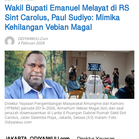
Wakil Bupati Emanuel Melayat di RS
Sint Carolus, Paul Sudiyo: Mimika
Kehilangan Vebian Magal
ODIYAIWUU.com
4 Februari 2026
Direktur Yayasan Pengembangan Masyarakat Amungme dan Kamoro
(YPMAK) periode 2019–2024, Almarhum Vebian Magal (kiri) dan saat
jenazah disemayamkan di Lantai 6 Ruangan Gabriel Rumah Sakit Sint
Carolus, Jalan Salemba Raya, Jakarta, Selasa (3/2) malam. Foto:
Odiyaiwuu.com