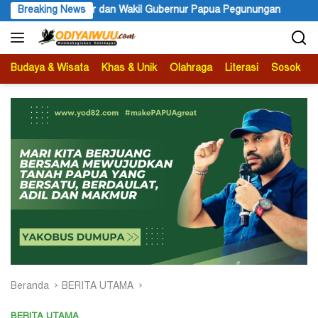
Langsung
 Papua Pegunungan
Breaking News
PBB Mengakui Kedaulatan Negara Maluku
ke
konten
Budaya & Wisata
Khas & Unik
Olahraga
Literasi
Sosok
B
Beranda
BERITA UTAMA
BERITA UTAMA