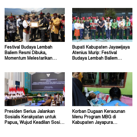
Diadukan ke KPK RI
Gubernur John Tabo ke KPK
Festival Budaya Lembah
Bupati Kabupaten Jayawijaya
Baliem Resmi Dibuka,
Atenius Murip: Festival
Momentum Melestarikan
Budaya Lembah Baliem
Budaya Warisan Leluhur
Dongkrak UMKM
Presiden Serius Jalankan
Korban Dugaan Keracunan
Sosialis Kerakyatan untuk
Menu Program MBG di
Papua, Wujud Keadilan Sosial
Kabupaten Jayapura
bagi Masyarakat
Diperkirakan Ratusan Orang