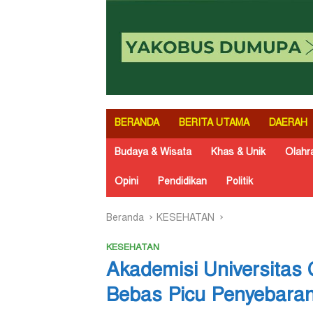
BERANDA
BERITA UTAMA
DAERAH
Budaya & Wisata
Khas & Unik
Olahr
Opini
Pendidikan
Politik
Beranda
KESEHATAN
KESEHATAN
Akademisi Universitas
Bebas Picu Penyebaran