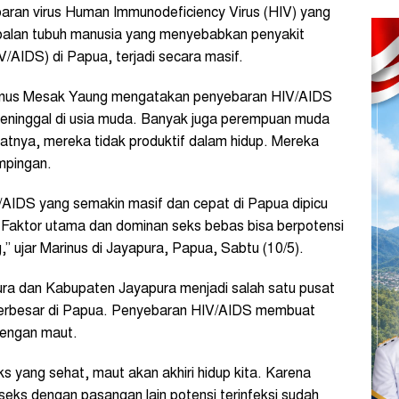
ran virus Human Immunodeficiency Virus (HIV) yang
alan tubuh manusia yang menyebabkan penyakit
AIDS) di Papua, terjadi secara masif.
rinus Mesak Yaung mengatakan penyebaran HIV/AIDS
ninggal di usia muda. Banyak juga perempuan muda
batnya, mereka tidak produktif dalam hidup. Mereka
ampingan.
AIDS yang semakin masif dan cepat di Papua dipicu
l. Faktor utama dan dominan seks bebas bisa berpotensi
” ujar Marinus di Jayapura, Papua, Sabtu (10/5).
ura dan Kabupaten Jayapura menjadi salah satu pusat
erbesar di Papua. Penyebaran HIV/AIDS membuat
dengan maut.
eks yang sehat, maut akan akhiri hidup kita. Karena
seks dengan pasangan lain potensi terinfeksi sudah