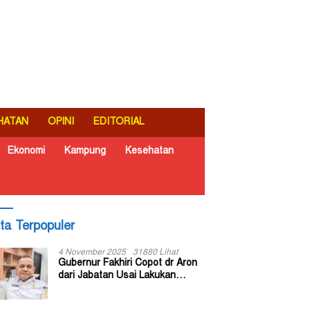
HATAN
OPINI
EDITORIAL
Ekonomi
Kampung
Kesehatan
ita Terpopuler
4 November 2025
31880 Lihat
Gubernur Fakhiri Copot dr Aron
dari Jabatan Usai Lakukan
Inspeksi Mendadak di RSUD Dok
II Jayapura