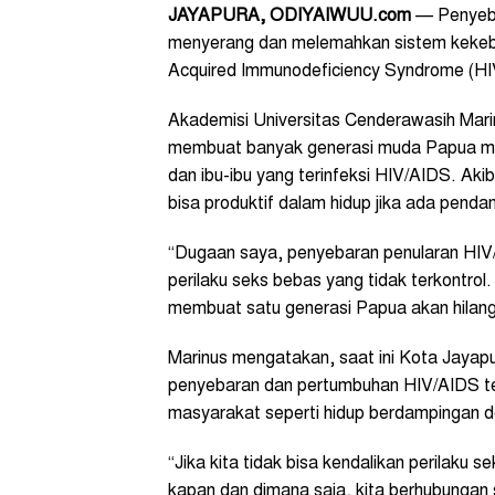
JAYAPURA, ODIYAIWUU.com
— Penyeba
menyerang dan melemahkan sistem kekeb
Acquired Immunodeficiency Syndrome (HIV/
Akademisi Universitas Cenderawasih Ma
membuat banyak generasi muda Papua me
dan ibu-ibu yang terinfeksi HIV/AIDS. Aki
bisa produktif dalam hidup jika ada pend
“Dugaan saya, penyebaran penularan HIV/
perilaku seks bebas yang tidak terkontro
membuat satu generasi Papua akan hilang,
Marinus mengatakan, saat ini Kota Jayap
penyebaran dan pertumbuhan HIV/AIDS t
masyarakat seperti hidup berdampingan 
“Jika kita tidak bisa kendalikan perilaku s
kapan dan dimana saja, kita berhubungan 