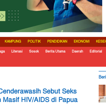
KAMPUNG
POLITIK
PENDIDIKAN
EKONOMI
KESE
aga
Literasi
Sosok
Berita Utama
Daerah
Editorial
Ber
 Cenderawasih Sebut Seks
 Masif HIV/AIDS di Papua