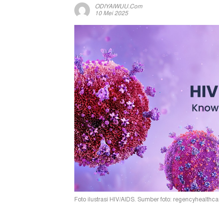
ODIYAIWUU.com
10 Mei 2025
Foto ilustrasi HIV/AIDS. Sumber foto: regencyhealthca