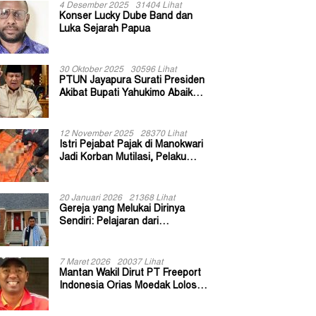
4 Desember 2025
31404 Lihat
Konser Lucky Dube Band dan
Luka Sejarah Papua
30 Oktober 2025
30596 Lihat
PTUN Jayapura Surati Presiden
Akibat Bupati Yahukimo Abaikan
Putusan Gugatan 139 Kepala
Kampung
12 November 2025
28370 Lihat
Istri Pejabat Pajak di Manokwari
Jadi Korban Mutilasi, Pelaku
Diduga Bekas Kuli Bangunan
20 Januari 2026
21368 Lihat
Gereja yang Melukai Dirinya
Sendiri: Pelajaran dari
Keuskupan Bogor
7 Maret 2026
20037 Lihat
Mantan Wakil Dirut PT Freeport
Indonesia Orias Moedak Lolos
Seleksi Administratif Calon ADK
OJK