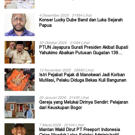
II Jayapura
4 Desember 2025
31954 Lihat
Konser Lucky Dube Band dan Luka Sejarah
Papua
30 Oktober 2025
31094 Lihat
PTUN Jayapura Surati Presiden Akibat Bupati
Yahukimo Abaikan Putusan Gugatan 139
Kepala Kampung
12 November 2025
28890 Lihat
Istri Pejabat Pajak di Manokwari Jadi Korban
Mutilasi, Pelaku Diduga Bekas Kuli Bangunan
20 Januari 2026
21435 Lihat
Gereja yang Melukai Dirinya Sendiri: Pelajaran
dari Keuskupan Bogor
7 Maret 2026
20104 Lihat
Mantan Wakil Dirut PT Freeport Indonesia