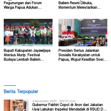
Pegunungan dan Forum
Baliem Resmi Dibuka,
Warga Papua Adukan
Momentum Melestarikan
Gubernur John Tabo ke KPK
Budaya Warisan Leluhur
Bupati Kabupaten Jayawijaya
Presiden Serius Jalankan
Atenius Murip: Festival
Sosialis Kerakyatan untuk
Budaya Lembah Baliem
Papua, Wujud Keadilan Sosial
Dongkrak UMKM
bagi Masyarakat
Berita Terpopuler
4 November 2025
32379 Lihat
Gubernur Fakhiri Copot dr Aron dari Jabatan
Usai Lakukan Inspeksi Mendadak di RSUD Dok