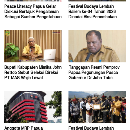
Peace Literacy Papua Gelar
Festival Budaya Lembah
Diskusi Bertajuk Pengalaman
Baliem ke-34 Tahun 2026
Sebagai Sumber Pengetahuan
Dinodai Aksi Penembakan
Oleh Orang Tak Dikenal
Bupati Kabupaten Mimika John
Tanggapan Resmi Pemprov
Rettob Sebut Seleksi Direksi
Papua Pegunungan Pasca
PT MAS Wajib Lewat
Gubernur Dr John Tabo
Mekanisme RUPS
Diadukan ke KPK RI
Anggota MRP Papua
Festival Budaya Lembah