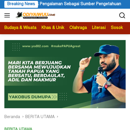
Langsung
gai Sumber Pengetahuan
Breaking News
Ketua APS Papua Pegunungan Sonni
ke
konten
Budaya & Wisata
Khas & Unik
Olahraga
Literasi
Sosok
B
Beranda
BERITA UTAMA
BERITA UTAMA