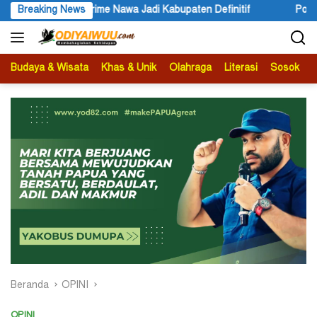
Langsung
me Nawa Jadi Kabupaten Definitif
Breaking News
Polres Jayapura Lakukan
ke
konten
Budaya & Wisata
Khas & Unik
Olahraga
Literasi
Sosok
B
Beranda
OPINI
OPINI