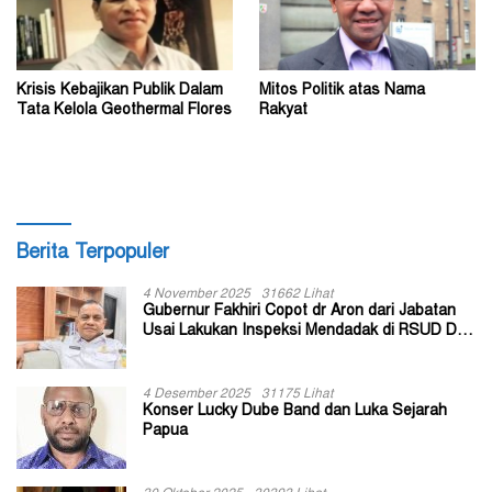
Krisis Kebajikan Publik Dalam
Mitos Politik atas Nama
Tata Kelola Geothermal Flores
Rakyat
Berita Terpopuler
4 November 2025
31662 Lihat
Gubernur Fakhiri Copot dr Aron dari Jabatan
Usai Lakukan Inspeksi Mendadak di RSUD Dok
II Jayapura
4 Desember 2025
31175 Lihat
Konser Lucky Dube Band dan Luka Sejarah
Papua