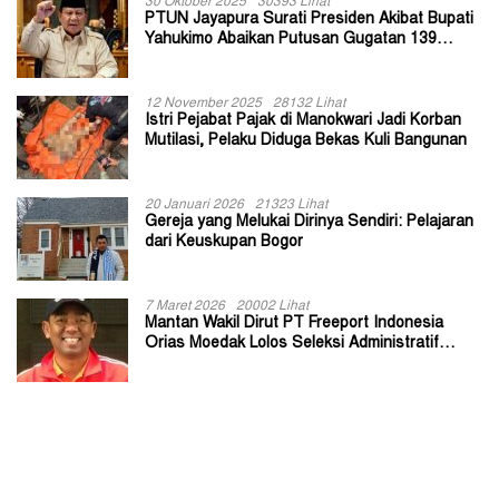
30 Oktober 2025
30393 Lihat
PTUN Jayapura Surati Presiden Akibat Bupati
Yahukimo Abaikan Putusan Gugatan 139
Kepala Kampung
12 November 2025
28132 Lihat
Istri Pejabat Pajak di Manokwari Jadi Korban
Mutilasi, Pelaku Diduga Bekas Kuli Bangunan
20 Januari 2026
21323 Lihat
Gereja yang Melukai Dirinya Sendiri: Pelajaran
dari Keuskupan Bogor
7 Maret 2026
20002 Lihat
Mantan Wakil Dirut PT Freeport Indonesia
Orias Moedak Lolos Seleksi Administratif
Calon ADK OJK