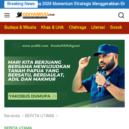
Langsung
um Strategis Menggerakkan Ekonomi Warga
Breaking News
Membuka Omnisi
ke
konten
Budaya & Wisata
Khas & Unik
Olahraga
Literasi
Sosok
B
Beranda
BERITA UTAMA
BERITA UTAMA