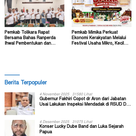
Pemkab Tolikara Rapat
Pemkab Mimika Perkuat
Bersama Bahas Ranperda
Ekonomi Kerakyatan Melalui
Ihwal Pembentukan dan
Festival Usaha Mikro, Kecil
Susunan Perangkat Daerah
dan Menengah 2026
Berita Terpopuler
4 November 2025
31580 Lihat
Gubernur Fakhiri Copot dr Aron dari Jabatan
Usai Lakukan Inspeksi Mendadak di RSUD Dok
II Jayapura
4 Desember 2025
31075 Lihat
Konser Lucky Dube Band dan Luka Sejarah
Papua