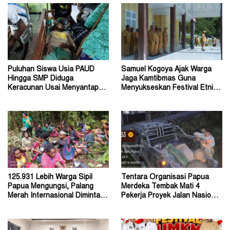
Puluhan Siswa Usia PAUD
Samuel Kogoya Ajak Warga
Hingga SMP Diduga
Jaga Kamtibmas Guna
Keracunan Usai Menyantap
Menyukseskan Festival Etnik
Menu Program MBG
Religi dan HUT RI
125.931 Lebih Warga Sipil
Tentara Organisasi Papua
Papua Mengungsi, Palang
Merdeka Tembak Mati 4
Merah Internasional Diminta
Pekerja Proyek Jalan Nasional
Segera Turun Tangan
di Kabupaten Tolikara