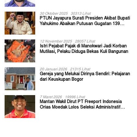
30 Oktober 2025
30313 Lihat
PTUN Jayapura Surati Presiden Akibat Bupati
Yahukimo Abaikan Putusan Gugatan 139
Kepala Kampung
12 November 2025
28057 Lihat
Istri Pejabat Pajak di Manokwari Jadi Korban
Mutilasi, Pelaku Diduga Bekas Kuli Bangunan
20 Januari 2026
21315 Lihat
Gereja yang Melukai Dirinya Sendiri: Pelajaran
dari Keuskupan Bogor
7 Maret 2026
19996 Lihat
Mantan Wakil Dirut PT Freeport Indonesia
Orias Moedak Lolos Seleksi Administratif
Calon ADK OJK