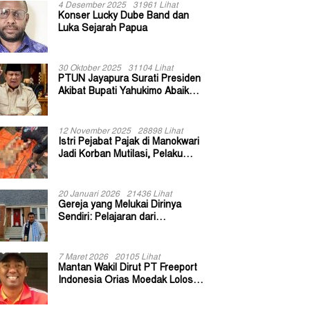
4 Desember 2025
31961 Lihat
Konser Lucky Dube Band dan
Luka Sejarah Papua
30 Oktober 2025
31104 Lihat
PTUN Jayapura Surati Presiden
Akibat Bupati Yahukimo Abaikan
Putusan Gugatan 139 Kepala
Kampung
12 November 2025
28898 Lihat
Istri Pejabat Pajak di Manokwari
Jadi Korban Mutilasi, Pelaku
Diduga Bekas Kuli Bangunan
20 Januari 2026
21436 Lihat
Gereja yang Melukai Dirinya
Sendiri: Pelajaran dari
Keuskupan Bogor
7 Maret 2026
20105 Lihat
Mantan Wakil Dirut PT Freeport
Indonesia Orias Moedak Lolos
Seleksi Administratif Calon ADK
OJK