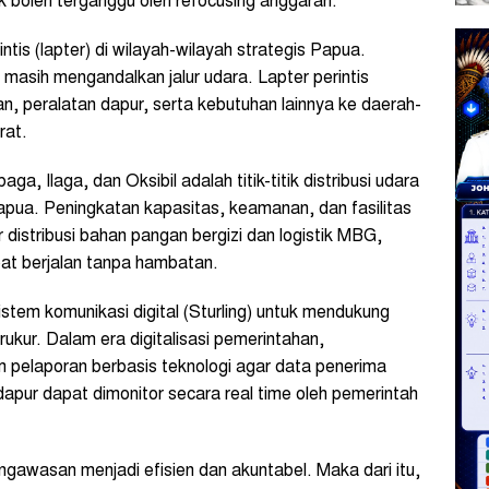
k boleh terganggu oleh refocusing anggaran.
ntis (lapter) di wilayah-wilayah strategis Papua.
a masih mengandalkan jalur udara. Lapter perintis
n, peralatan dapur, serta kebutuhan lainnya ke daerah-
rat.
a, Ilaga, dan Oksibil adalah titik-titik distribusi udara
pua. Peningkatan kapasitas, keamanan, dan fasilitas
 distribusi bahan pangan bergizi dan logistik MBG,
at berjalan tanpa hambatan.
sistem komunikasi digital (Sturling) untuk mendukung
kur. Dalam era digitalisasi pemerintahan,
pelaporan berbasis teknologi agar data penerima
dapur dapat dimonitor secara real time oleh pemerintah
ngawasan menjadi efisien dan akuntabel. Maka dari itu,