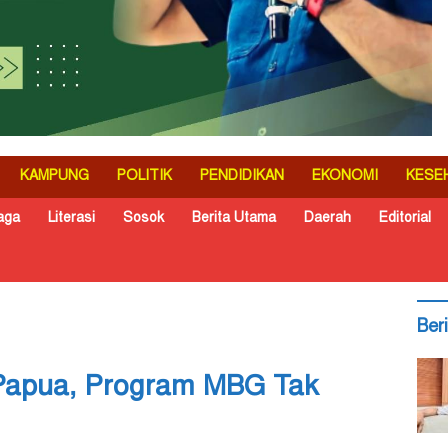
KAMPUNG
POLITIK
PENDIDIKAN
EKONOMI
KESE
aga
Literasi
Sosok
Berita Utama
Daerah
Editorial
Ber
 Papua, Program MBG Tak