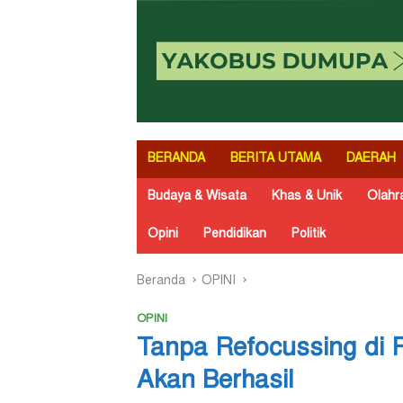
BERANDA
BERITA UTAMA
DAERAH
Budaya & Wisata
Khas & Unik
Olahr
Opini
Pendidikan
Politik
Beranda
OPINI
OPINI
Tanpa Refocussing di
Akan Berhasil