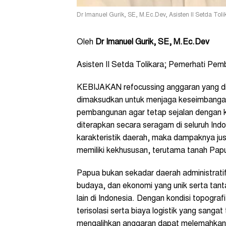
Dr Imanuel Gurik, SE, M.Ec.Dev, Asisten II Setda To
Oleh
Dr Imanuel Gurik, SE, M.Ec.Dev
Asisten II Setda Tolikara; Pemerhati P
KEBIJAKAN refocussing anggaran yang di
dimaksudkan untuk menjaga keseimbangan f
pembangunan agar tetap sejalan dengan ko
diterapkan secara seragam di seluruh I
karakteristik daerah, maka dampaknya jus
memiliki kekhususan, terutama tanah Pap
Papua bukan sekadar daerah administratif bi
budaya, dan ekonomi yang unik serta ta
lain di Indonesia. Dengan kondisi topogr
terisolasi serta biaya logistik yang sang
mengalihkan anggaran dapat melemahkan