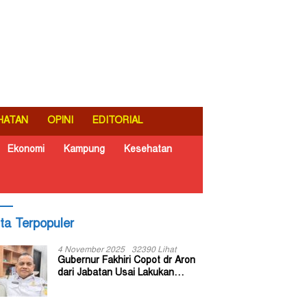
HATAN
OPINI
EDITORIAL
Ekonomi
Kampung
Kesehatan
ita Terpopuler
4 November 2025
32390 Lihat
Gubernur Fakhiri Copot dr Aron
dari Jabatan Usai Lakukan
Inspeksi Mendadak di RSUD Dok
II Jayapura