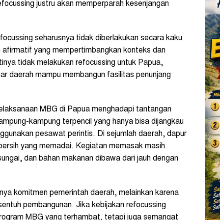
efocussing justru akan memperparah kesenjangan
efocussing seharusnya tidak diberlakukan secara kaku
n afirmatif yang mempertimbangkan konteks dan
inya tidak melakukan refocussing untuk Papua,
gar daerah mampu membangun fasilitas penunjang
pelaksanaan MBG di Papua menghadapi tantangan
kampung-kampung terpencil yang hanya bisa dijangkau
ggunakan pesawat perintis. Di sejumlah daerah, dapur
ir bersih yang memadai. Kegiatan memasak masih
 sungai, dan bahan makanan dibawa dari jauh dengan
gnya komitmen pemerintah daerah, melainkan karena
rsentuh pembangunan. Jika kebijakan refocussing
program MBG yang terhambat, tetapi juga semangat