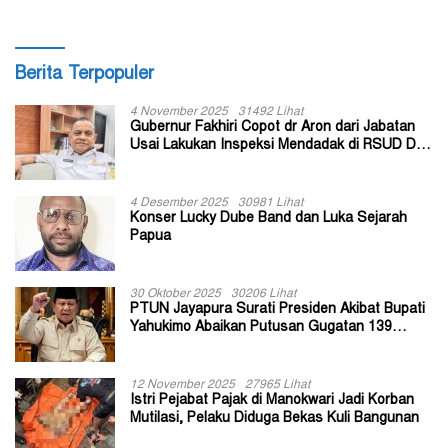
Berita Terpopuler
4 November 2025
31492 Lihat
Gubernur Fakhiri Copot dr Aron dari Jabatan
Usai Lakukan Inspeksi Mendadak di RSUD Dok
II Jayapura
4 Desember 2025
30981 Lihat
Konser Lucky Dube Band dan Luka Sejarah
Papua
30 Oktober 2025
30206 Lihat
PTUN Jayapura Surati Presiden Akibat Bupati
Yahukimo Abaikan Putusan Gugatan 139
Kepala Kampung
12 November 2025
27965 Lihat
Istri Pejabat Pajak di Manokwari Jadi Korban
Mutilasi, Pelaku Diduga Bekas Kuli Bangunan