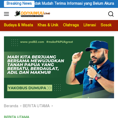
Langsung
erima Informasi yang Belum Akurat
Breaking News
Darius Sabon Rain: 19 
ke
konten
Budaya & Wisata
Khas & Unik
Olahraga
Literasi
Sosok
B
Beranda
BERITA UTAMA
BERITA UTAMA