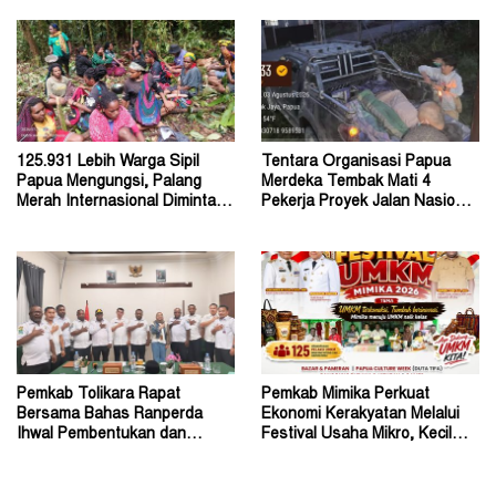
125.931 Lebih Warga Sipil
Tentara Organisasi Papua
Papua Mengungsi, Palang
Merdeka Tembak Mati 4
Merah Internasional Diminta
Pekerja Proyek Jalan Nasional
Segera Turun Tangan
di Kabupaten Tolikara
Pemkab Tolikara Rapat
Pemkab Mimika Perkuat
Bersama Bahas Ranperda
Ekonomi Kerakyatan Melalui
Ihwal Pembentukan dan
Festival Usaha Mikro, Kecil
Susunan Perangkat Daerah
dan Menengah 2026