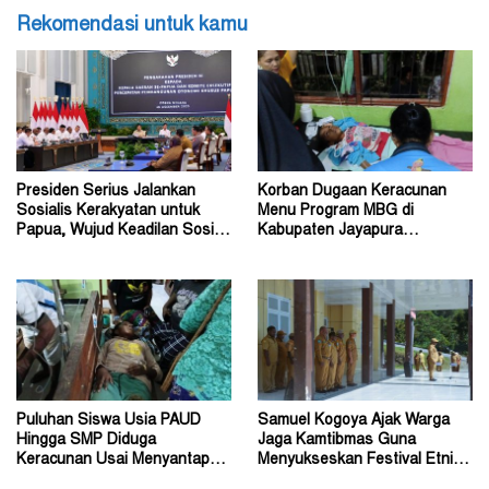
Rekomendasi untuk kamu
Presiden Serius Jalankan
Korban Dugaan Keracunan
Sosialis Kerakyatan untuk
Menu Program MBG di
Papua, Wujud Keadilan Sosial
Kabupaten Jayapura
bagi Masyarakat
Diperkirakan Ratusan Orang
Puluhan Siswa Usia PAUD
Samuel Kogoya Ajak Warga
Hingga SMP Diduga
Jaga Kamtibmas Guna
Keracunan Usai Menyantap
Menyukseskan Festival Etnik
Menu Program MBG
Religi dan HUT RI