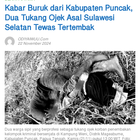
Kabar Buruk dari Kabupaten Puncak,
Dua Tukang Ojek Asal Sulawesi
Selatan Tewas Tertembak
ODIYAIWUU.com
22 November 2024
Dua warga sipil yang berprofesi sebagai tukang ojek korban penembakan
kelompok kriminal bersenjata di Kampung Weni, Distrik Mageabume,
Kabupaten Puncak, Papua Tengah, Kamis (21/11) pukul 13:00 WIT. Foto: