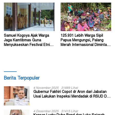
Samuel Kogoya Ajak Warga
125.931 Lebih Warga Sipil
Jaga Kamtibmas Guna
Papua Mengungsi, Palang
Menyukseskan Festival Etnik
Merah Internasional Diminta
Religi dan HUT RI
Segera Turun Tangan
Berita Terpopuler
4 November 2025
31889 Lihat
Gubernur Fakhiri Copot dr Aron dari Jabatan
Usai Lakukan Inspeksi Mendadak di RSUD Dok
II Jayapura
4 Desember 2025
31415 Lihat