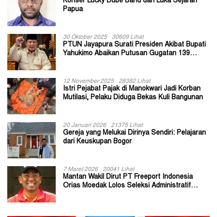
Konser Lucky Dube Band dan Luka Sejarah
Papua
30 Oktober 2025
30609 Lihat
PTUN Jayapura Surati Presiden Akibat Bupati
Yahukimo Abaikan Putusan Gugatan 139
Kepala Kampung
12 November 2025
28382 Lihat
Istri Pejabat Pajak di Manokwari Jadi Korban
Mutilasi, Pelaku Diduga Bekas Kuli Bangunan
20 Januari 2026
21375 Lihat
Gereja yang Melukai Dirinya Sendiri: Pelajaran
dari Keuskupan Bogor
7 Maret 2026
20041 Lihat
Mantan Wakil Dirut PT Freeport Indonesia
Orias Moedak Lolos Seleksi Administratif
Calon ADK OJK