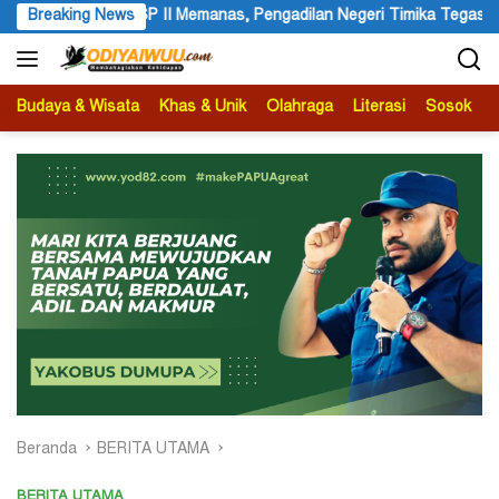
Langsung
egeri Timika Tegaskan Eksekusi Bukan Pemeriksaan Ulang
Breaking News
ke
konten
Budaya & Wisata
Khas & Unik
Olahraga
Literasi
Sosok
B
Beranda
BERITA UTAMA
BERITA UTAMA