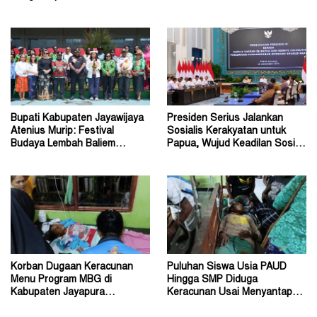
Gubernur John Tabo ke KPK
Budaya Warisan Leluhur
Bupati Kabupaten Jayawijaya
Presiden Serius Jalankan
Atenius Murip: Festival
Sosialis Kerakyatan untuk
Budaya Lembah Baliem
Papua, Wujud Keadilan Sosial
Dongkrak UMKM
bagi Masyarakat
Korban Dugaan Keracunan
Puluhan Siswa Usia PAUD
Menu Program MBG di
Hingga SMP Diduga
Kabupaten Jayapura
Keracunan Usai Menyantap
Diperkirakan Ratusan Orang
Menu Program MBG