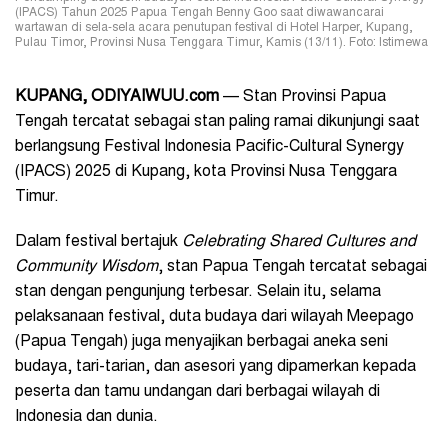
(IPACS) Tahun 2025 Papua Tengah Benny Goo saat diwawancarai
wartawan di sela-sela acara penutupan festival di Hotel Harper, Kupang,
Pulau Timor, Provinsi Nusa Tenggara Timur, Kamis (13/11). Foto: Istimewa
KUPANG, ODIYAIWUU.com
— Stan Provinsi Papua
Tengah tercatat sebagai stan paling ramai dikunjungi saat
berlangsung Festival Indonesia Pacific-Cultural Synergy
(IPACS) 2025 di Kupang, kota Provinsi Nusa Tenggara
Timur.
Dalam festival bertajuk
Celebrating Shared Cultures and
Community Wisdom
, stan Papua Tengah tercatat sebagai
stan dengan pengunjung terbesar. Selain itu, selama
pelaksanaan festival, duta budaya dari wilayah Meepago
(Papua Tengah) juga menyajikan berbagai aneka seni
budaya, tari-tarian, dan asesori yang dipamerkan kepada
peserta dan tamu undangan dari berbagai wilayah di
Indonesia dan dunia.