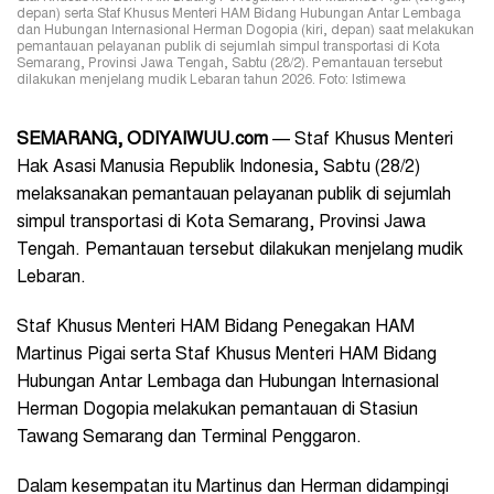
depan) serta Staf Khusus Menteri HAM Bidang Hubungan Antar Lembaga
dan Hubungan Internasional Herman Dogopia (kiri, depan) saat melakukan
pemantauan pelayanan publik di sejumlah simpul transportasi di Kota
Semarang, Provinsi Jawa Tengah, Sabtu (28/2). Pemantauan tersebut
dilakukan menjelang mudik Lebaran tahun 2026. Foto: Istimewa
SEMARANG, ODIYAIWUU.com
— Staf Khusus Menteri
Hak Asasi Manusia Republik Indonesia, Sabtu (28/2)
melaksanakan pemantauan pelayanan publik di sejumlah
simpul transportasi di Kota Semarang, Provinsi Jawa
Tengah. Pemantauan tersebut dilakukan menjelang mudik
Lebaran.
Staf Khusus Menteri HAM Bidang Penegakan HAM
Martinus Pigai serta Staf Khusus Menteri HAM Bidang
Hubungan Antar Lembaga dan Hubungan Internasional
Herman Dogopia melakukan pemantauan di Stasiun
Tawang Semarang dan Terminal Penggaron.
Dalam kesempatan itu Martinus dan Herman didampingi