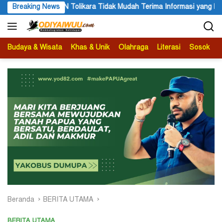
Langsung
N Tolikara Tidak Mudah Terima Informasi yang Belum Akurat
Breaking News
ke
konten
Budaya & Wisata
Khas & Unik
Olahraga
Literasi
Sosok
B
Beranda
BERITA UTAMA
BERITA UTAMA