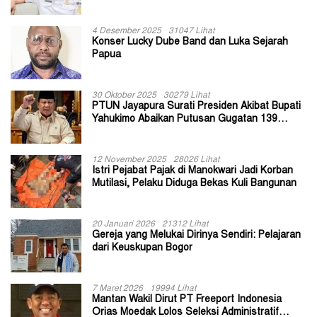
II Jayapura
4 Desember 2025
31047 Lihat
Konser Lucky Dube Band dan Luka Sejarah
Papua
30 Oktober 2025
30279 Lihat
PTUN Jayapura Surati Presiden Akibat Bupati
Yahukimo Abaikan Putusan Gugatan 139
Kepala Kampung
12 November 2025
28026 Lihat
Istri Pejabat Pajak di Manokwari Jadi Korban
Mutilasi, Pelaku Diduga Bekas Kuli Bangunan
20 Januari 2026
21312 Lihat
Gereja yang Melukai Dirinya Sendiri: Pelajaran
dari Keuskupan Bogor
7 Maret 2026
19994 Lihat
Mantan Wakil Dirut PT Freeport Indonesia
Orias Moedak Lolos Seleksi Administratif