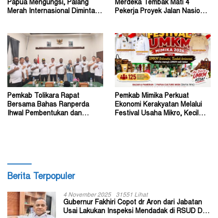
Papua Mengungsi, Palang
Merdeka Tembak Mati 4
Merah Internasional Diminta
Pekerja Proyek Jalan Nasional
Segera Turun Tangan
di Kabupaten Tolikara
Pemkab Tolikara Rapat
Pemkab Mimika Perkuat
Bersama Bahas Ranperda
Ekonomi Kerakyatan Melalui
Ihwal Pembentukan dan
Festival Usaha Mikro, Kecil
Susunan Perangkat Daerah
dan Menengah 2026
Berita Terpopuler
4 November 2025
31551 Lihat
Gubernur Fakhiri Copot dr Aron dari Jabatan
Usai Lakukan Inspeksi Mendadak di RSUD Dok