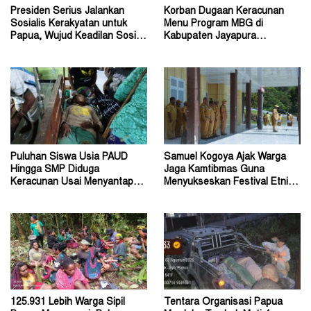
Presiden Serius Jalankan
Korban Dugaan Keracunan
Sosialis Kerakyatan untuk
Menu Program MBG di
Papua, Wujud Keadilan Sosial
Kabupaten Jayapura
bagi Masyarakat
Diperkirakan Ratusan Orang
Puluhan Siswa Usia PAUD
Samuel Kogoya Ajak Warga
Hingga SMP Diduga
Jaga Kamtibmas Guna
Keracunan Usai Menyantap
Menyukseskan Festival Etnik
Menu Program MBG
Religi dan HUT RI
125.931 Lebih Warga Sipil
Tentara Organisasi Papua