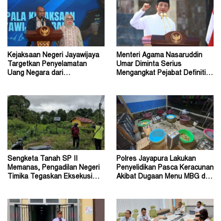
Kejaksaan Negeri Jayawijaya
Menteri Agama Nasaruddin
Targetkan Penyelamatan
Umar Diminta Serius
Uang Negara dari
Mengangkat Pejabat Definitif
Penanganan Perkara Korupsi
Dirjen Bimas Katolik
Sengketa Tanah SP II
Polres Jayapura Lakukan
Memanas, Pengadilan Negeri
Penyelidikan Pasca Keracunan
Timika Tegaskan Eksekusi
Akibat Dugaan Menu MBG di
Bukan Pemeriksaan Ulang
Depapre