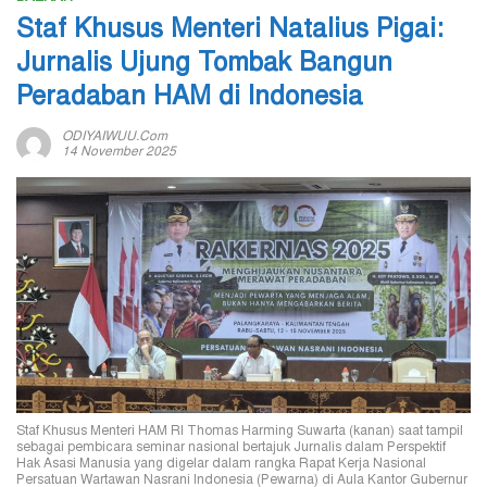
Staf Khusus Menteri Natalius Pigai:
Jurnalis Ujung Tombak Bangun
Peradaban HAM di Indonesia
ODIYAIWUU.com
14 November 2025
Staf Khusus Menteri HAM RI Thomas Harming Suwarta (kanan) saat tampil
sebagai pembicara seminar nasional bertajuk Jurnalis dalam Perspektif
Hak Asasi Manusia yang digelar dalam rangka Rapat Kerja Nasional
Persatuan Wartawan Nasrani Indonesia (Pewarna) di Aula Kantor Gubernur