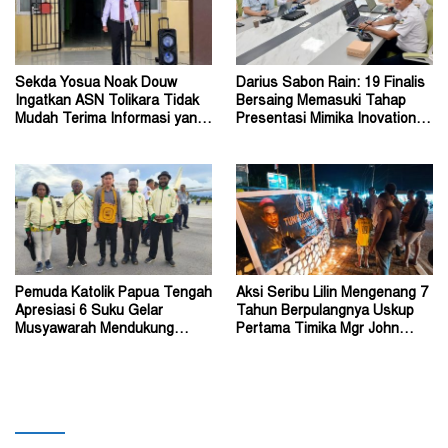
Sekda Yosua Noak Douw
Darius Sabon Rain: 19 Finalis
Ingatkan ASN Tolikara Tidak
Bersaing Memasuki Tahap
Mudah Terima Informasi yang
Presentasi Mimika Inovation
Belum Akurat
Week 2026
Pemuda Katolik Papua Tengah
Aksi Seribu Lilin Mengenang 7
Apresiasi 6 Suku Gelar
Tahun Berpulangnya Uskup
Musyawarah Mendukung
Pertama Timika Mgr John
Perda Jadi Acuan Dewan
Philip Saklil, Pr