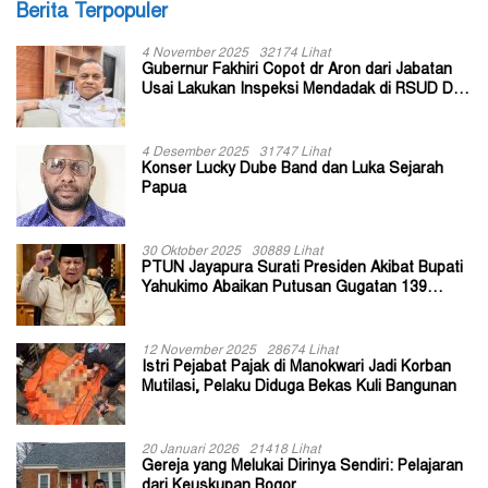
Berita Terpopuler
4 November 2025
32174 Lihat
Gubernur Fakhiri Copot dr Aron dari Jabatan
Usai Lakukan Inspeksi Mendadak di RSUD Dok
II Jayapura
4 Desember 2025
31747 Lihat
Konser Lucky Dube Band dan Luka Sejarah
Papua
30 Oktober 2025
30889 Lihat
PTUN Jayapura Surati Presiden Akibat Bupati
Yahukimo Abaikan Putusan Gugatan 139
Kepala Kampung
12 November 2025
28674 Lihat
Istri Pejabat Pajak di Manokwari Jadi Korban
Mutilasi, Pelaku Diduga Bekas Kuli Bangunan
20 Januari 2026
21418 Lihat
Gereja yang Melukai Dirinya Sendiri: Pelajaran
dari Keuskupan Bogor