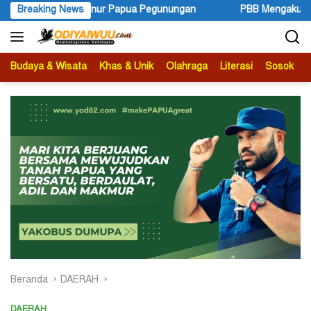
Langsung
apua Pegunungan
Breaking News
PBB Mengakui Kedaulatan Negara Maluku S
ke
konten
Budaya & Wisata
Khas & Unik
Olahraga
Literasi
Sosok
B
Beranda
DAERAH
DAERAH