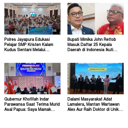
Polres Jayapura Edukasi
Bupati Mimika John Rettob
Pelajar SMP Kristen Kalam
Masuk Daftar 25 Kepala
Kudus Sentani Melalui
Daerah di Indonesia Ikuti
Program Police Goes to
Kursus Lemhannas
School
Gubernur Khofifah Indar
Dalami Masyarakat Adat
Parawansa Saat Terima Murid
Lamalera, Mantan Wartawan
Asal Papua: Saya Mamak
Alex Aur Raih Doktor di Unika
Kalian di Jawa Timur
Soegijapranata