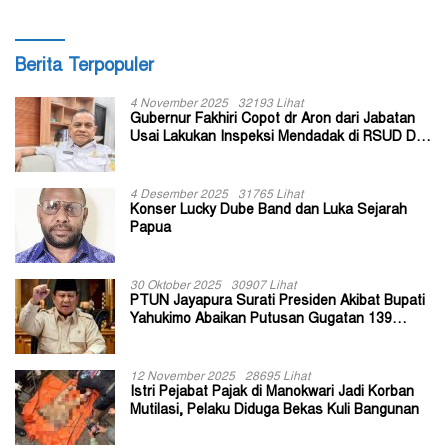
Berita Terpopuler
4 November 2025
32193 Lihat
Gubernur Fakhiri Copot dr Aron dari Jabatan
Usai Lakukan Inspeksi Mendadak di RSUD Dok
II Jayapura
4 Desember 2025
31765 Lihat
Konser Lucky Dube Band dan Luka Sejarah
Papua
30 Oktober 2025
30907 Lihat
PTUN Jayapura Surati Presiden Akibat Bupati
Yahukimo Abaikan Putusan Gugatan 139
Kepala Kampung
12 November 2025
28695 Lihat
Istri Pejabat Pajak di Manokwari Jadi Korban
Mutilasi, Pelaku Diduga Bekas Kuli Bangunan