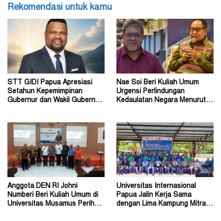
Rekomendasi untuk kamu
STT GIDI Papua Apresiasi
Nae Soi Beri Kuliah Umum
Setahun Kepemimpinan
Urgensi Perlindungan
Gubernur dan Wakil Gubernur
Kedaulatan Negara Menurut
Papua Pegunungan
Hukum Internasional
Anggota DEN RI Johni
Universitas Internasional
Numberi Beri Kuliah Umum di
Papua Jalin Kerja Sama
Universitas Musamus Perihal
dengan Lima Kampung Mitra di
Energi Nasional
Papua Nugini