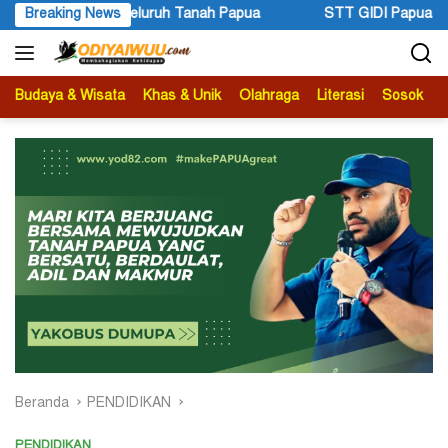
Langsung
STT GIDI Papua Apresiasi Setahun Kepemimpinan Gubernur dan W
Breaking News
ke
konten
Budaya & Wisata
Khas & Unik
Olahraga
Literasi
Sosok
B
Beranda
PENDIDIKAN
PENDIDIKAN