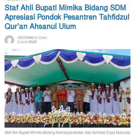
Staf Ahli Bupati Mimika Bidang SDM
Apresiasi Pondok Pesantren Tahfidzul
Qur’an Ahsanul Ulum
ODIYAIWUU.com
2 Juni 2026
Staf Ahli Bupati Mimika Bidang Kemasyarakatan dan Sumber Daya Manusia