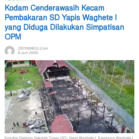
Kodam Cenderawasih Kecam
Pembakaran SD Yapis Waghete I
yang Diduga Dilakukan Simpatisan
OPM
ODIYAIWUU.com
8 Juni 2026
Kondisi Gedung Sekolah Dasar (SD) Yapis Waghete I, Kampung Waghete I,