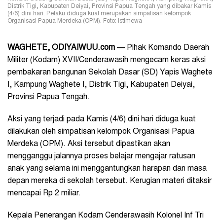
Distrik Tigi, Kabupaten Deiyai, Provinsi Papua Tengah yang dibakar Kamis
(4/6) dini hari. Pelaku diduga kuat merupakan simpatisan kelompok
Organisasi Papua Merdeka (OPM). Foto: Istimewa
WAGHETE, ODIYAIWUU.com
— Pihak Komando Daerah
Militer (Kodam) XVII/Cenderawasih mengecam keras aksi
pembakaran bangunan Sekolah Dasar (SD) Yapis Waghete
I, Kampung Waghete I, Distrik Tigi, Kabupaten Deiyai,
Provinsi Papua Tengah.
Aksi yang terjadi pada Kamis (4/6) dini hari diduga kuat
dilakukan oleh simpatisan kelompok Organisasi Papua
Merdeka (OPM). Aksi tersebut dipastikan akan
mengganggu jalannya proses belajar mengajar ratusan
anak yang selama ini menggantungkan harapan dan masa
depan mereka di sekolah tersebut. Kerugian materi ditaksir
mencapai Rp 2 miliar.
Kepala Penerangan Kodam Cenderawasih Kolonel Inf Tri