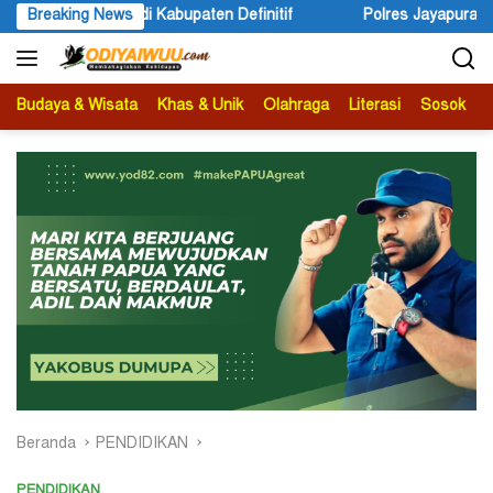
Langsung
Breaking News
Polres Jayapura Lakukan Penyelidikan Pasca Keracunan Aki
ke
konten
Budaya & Wisata
Khas & Unik
Olahraga
Literasi
Sosok
B
Beranda
PENDIDIKAN
PENDIDIKAN