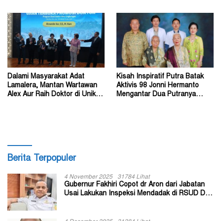
Kursus Lemhannas
Kalian di Jawa Timur
Dalami Masyarakat Adat
Kisah Inspiratif Putra Batak
Lamalera, Mantan Wartawan
Aktivis 98 Jonni Hermanto
Alex Aur Raih Doktor di Unika
Mengantar Dua Putranya
Soegijapranata
Menjadi Dokter
Berita Terpopuler
4 November 2025
31784 Lihat
Gubernur Fakhiri Copot dr Aron dari Jabatan
Usai Lakukan Inspeksi Mendadak di RSUD Dok
II Jayapura