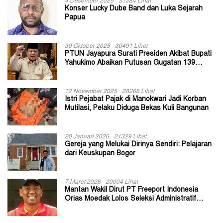
4 Desember 2025
31284 Lihat
Konser Lucky Dube Band dan Luka Sejarah
Papua
30 Oktober 2025
30491 Lihat
PTUN Jayapura Surati Presiden Akibat Bupati
Yahukimo Abaikan Putusan Gugatan 139
Kepala Kampung
12 November 2025
28268 Lihat
Istri Pejabat Pajak di Manokwari Jadi Korban
Mutilasi, Pelaku Diduga Bekas Kuli Bangunan
20 Januari 2026
21329 Lihat
Gereja yang Melukai Dirinya Sendiri: Pelajaran
dari Keuskupan Bogor
7 Maret 2026
20004 Lihat
Mantan Wakil Dirut PT Freeport Indonesia
Orias Moedak Lolos Seleksi Administratif
Calon ADK OJK