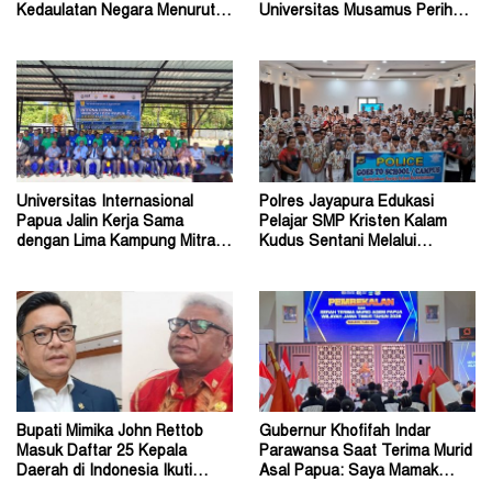
Kedaulatan Negara Menurut
Universitas Musamus Perihal
Hukum Internasional
Energi Nasional
Universitas Internasional
Polres Jayapura Edukasi
Papua Jalin Kerja Sama
Pelajar SMP Kristen Kalam
dengan Lima Kampung Mitra di
Kudus Sentani Melalui
Papua Nugini
Program Police Goes to
School
Bupati Mimika John Rettob
Gubernur Khofifah Indar
Masuk Daftar 25 Kepala
Parawansa Saat Terima Murid
Daerah di Indonesia Ikuti
Asal Papua: Saya Mamak