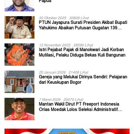
Papua
30 Oktober 2025
30806 Lihat
PTUN Jayapura Surati Presiden Akibat Bupati
Yahukimo Abaikan Putusan Gugatan 139
Kepala Kampung
12 November 2025
28590 Lihat
Istri Pejabat Pajak di Manokwari Jadi Korban
Mutilasi, Pelaku Diduga Bekas Kuli Bangunan
20 Januari 2026
21408 Lihat
Gereja yang Melukai Dirinya Sendiri: Pelajaran
dari Keuskupan Bogor
7 Maret 2026
20070 Lihat
Mantan Wakil Dirut PT Freeport Indonesia
Orias Moedak Lolos Seleksi Administratif
Calon ADK OJK