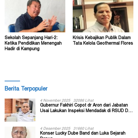
Sekolah Sepanjang Hari-2:
Krisis Kebajikan Publik Dalam
Ketika Pendidikan Menengah
Tata Kelola Geothermal Flores
Hadir di Kampung
Berita Terpopuler
4 November 2025
32086 Lihat
Gubernur Fakhiri Copot dr Aron dari Jabatan
Usai Lakukan Inspeksi Mendadak di RSUD Dok
II Jayapura
4 Desember 2025
31660 Lihat
Konser Lucky Dube Band dan Luka Sejarah