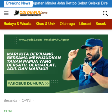
Langsung
ttob Sebut Seleksi Direksi PT MAS Wajib Lewat Mekanisme RUPS
Breaking News
ke
konten
Budaya & Wisata
Khas & Unik
Olahraga
Literasi
Sosok
B
Beranda
OPINI
OPINI