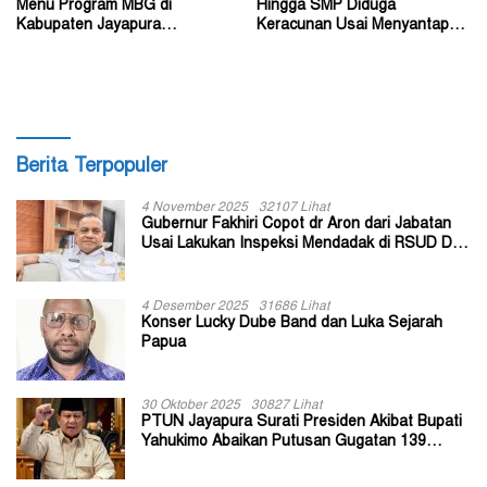
Menu Program MBG di
Hingga SMP Diduga
Kabupaten Jayapura
Keracunan Usai Menyantap
Diperkirakan Ratusan Orang
Menu Program MBG
Berita Terpopuler
4 November 2025
32107 Lihat
Gubernur Fakhiri Copot dr Aron dari Jabatan
Usai Lakukan Inspeksi Mendadak di RSUD Dok
II Jayapura
4 Desember 2025
31686 Lihat
Konser Lucky Dube Band dan Luka Sejarah
Papua
30 Oktober 2025
30827 Lihat
PTUN Jayapura Surati Presiden Akibat Bupati
Yahukimo Abaikan Putusan Gugatan 139
Kepala Kampung