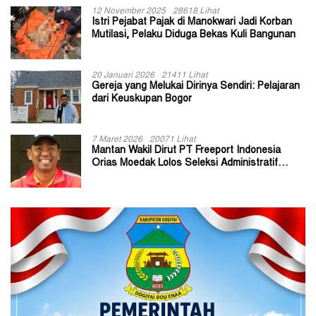
12 November 2025
28618 Lihat
Istri Pejabat Pajak di Manokwari Jadi Korban
Mutilasi, Pelaku Diduga Bekas Kuli Bangunan
20 Januari 2026
21411 Lihat
Gereja yang Melukai Dirinya Sendiri: Pelajaran
dari Keuskupan Bogor
7 Maret 2026
20071 Lihat
Mantan Wakil Dirut PT Freeport Indonesia
Orias Moedak Lolos Seleksi Administratif
Calon ADK OJK