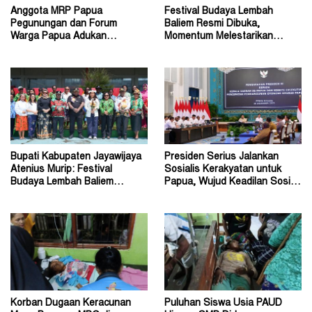
Anggota MRP Papua
Festival Budaya Lembah
Pegunungan dan Forum
Baliem Resmi Dibuka,
Warga Papua Adukan
Momentum Melestarikan
Gubernur John Tabo ke KPK
Budaya Warisan Leluhur
Bupati Kabupaten Jayawijaya
Presiden Serius Jalankan
Atenius Murip: Festival
Sosialis Kerakyatan untuk
Budaya Lembah Baliem
Papua, Wujud Keadilan Sosial
Dongkrak UMKM
bagi Masyarakat
Korban Dugaan Keracunan
Puluhan Siswa Usia PAUD