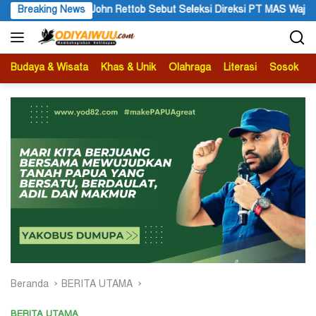
Langsung
ebut Seleksi Direksi PT MAS Wajib Lewat Mekanisme RUPS
Breaking News
ke
konten
Budaya & Wisata
Khas & Unik
Olahraga
Literasi
Sosok
B
Beranda
BERITA UTAMA
BERITA UTAMA