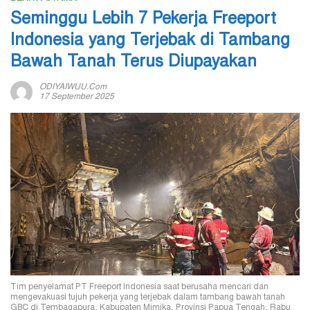
Seminggu Lebih 7 Pekerja Freeport
Indonesia yang Terjebak di Tambang
Bawah Tanah Terus Diupayakan
ODIYAIWUU.com
17 September 2025
Tim penyelamat PT Freeport Indonesia saat berusaha mencari dan
mengevakuasi tujuh pekerja yang terjebak dalam tambang bawah tanah
GBC di Tembagapura, Kabupaten Mimika, Provinsi Papua Tengah, Rabu