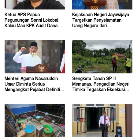
Ketua APS Papua
Kejaksaan Negeri Jayawijaya
Pegunungan Sonni Lokobal:
Targetkan Penyelamatan
Kalau Mau KPK Audit Dana
Uang Negara dari
Otsus Seluruh Tanah Papua
Penanganan Perkara Korupsi
Menteri Agama Nasaruddin
Sengketa Tanah SP II
Umar Diminta Serius
Memanas, Pengadilan Negeri
Mengangkat Pejabat Definitif
Timika Tegaskan Eksekusi
Dirjen Bimas Katolik
Bukan Pemeriksaan Ulang