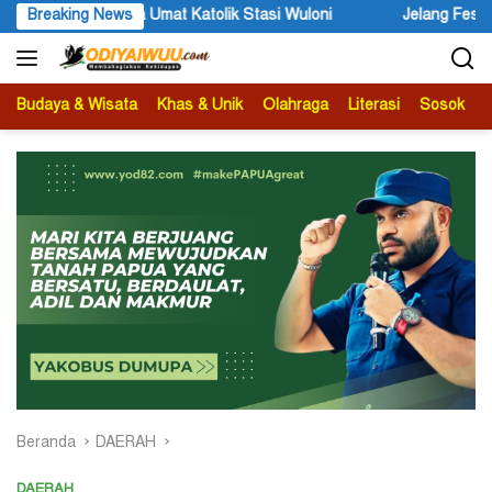
Langsung
loni
Breaking News
Jelang Festival Etnik Religi 2026, Bupati Wandik Ajak
ke
konten
Budaya & Wisata
Khas & Unik
Olahraga
Literasi
Sosok
B
Beranda
DAERAH
DAERAH