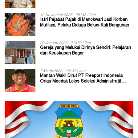
Kepala Kampung
12 November 2025
29148 Lihat
Istri Pejabat Pajak di Manokwari Jadi Korban
Mutilasi, Pelaku Diduga Bekas Kuli Bangunan
20 Januari 2026
21479 Lihat
Gereja yang Melukai Dirinya Sendiri: Pelajaran
dari Keuskupan Bogor
7 Maret 2026
20137 Lihat
Mantan Wakil Dirut PT Freeport Indonesia
Orias Moedak Lolos Seleksi Administratif
Calon ADK OJK