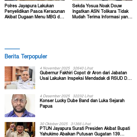
Polres Jayapura Lakukan
Sekda Yosua Noak Douw
Penyelidikan Pasca Keracunan
Ingatkan ASN Tolikara Tidak
Akibat Dugaan Menu MBG di
Mudah Terima Informasi yang
Depapre
Belum Akurat
Berita Terpopuler
4 November 2025
32640 Lihat
Gubernur Fakhiri Copot dr Aron dari Jabatan
Usai Lakukan Inspeksi Mendadak di RSUD Dok
II Jayapura
4 Desember 2025
32232 Lihat
Konser Lucky Dube Band dan Luka Sejarah
Papua
30 Oktober 2025
31366 Lihat
PTUN Jayapura Surati Presiden Akibat Bupati
Yahukimo Abaikan Putusan Gugatan 139