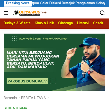
Langsung
 Bertajuk Pengalaman Sebagai Sumber Pengetahuan
Breaking News
Ketua AP
ke
konten
Budaya & Wisata
Khas & Unik
Olahraga
Literasi
Sosok
B
Beranda
BERITA UTAMA
BERITA UTAMA