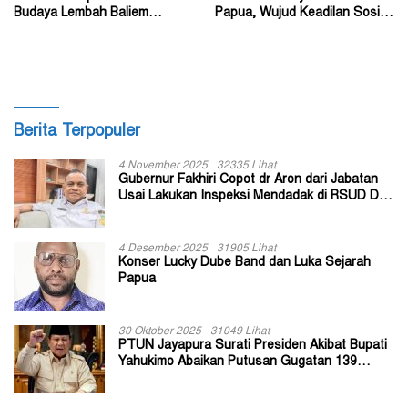
Budaya Lembah Baliem
Papua, Wujud Keadilan Sosial
Dongkrak UMKM
bagi Masyarakat
Berita Terpopuler
4 November 2025
32335 Lihat
Gubernur Fakhiri Copot dr Aron dari Jabatan
Usai Lakukan Inspeksi Mendadak di RSUD Dok
II Jayapura
4 Desember 2025
31905 Lihat
Konser Lucky Dube Band dan Luka Sejarah
Papua
30 Oktober 2025
31049 Lihat
PTUN Jayapura Surati Presiden Akibat Bupati
Yahukimo Abaikan Putusan Gugatan 139
Kepala Kampung