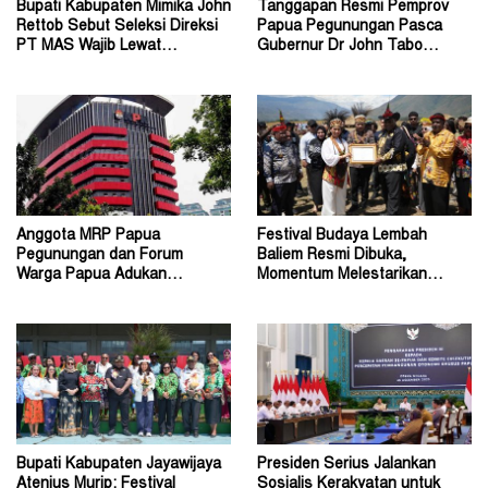
Bupati Kabupaten Mimika John
Tanggapan Resmi Pemprov
Rettob Sebut Seleksi Direksi
Papua Pegunungan Pasca
PT MAS Wajib Lewat
Gubernur Dr John Tabo
Mekanisme RUPS
Diadukan ke KPK RI
Anggota MRP Papua
Festival Budaya Lembah
Pegunungan dan Forum
Baliem Resmi Dibuka,
Warga Papua Adukan
Momentum Melestarikan
Gubernur John Tabo ke KPK
Budaya Warisan Leluhur
Bupati Kabupaten Jayawijaya
Presiden Serius Jalankan
Atenius Murip: Festival
Sosialis Kerakyatan untuk