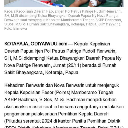
Kepala Kepolisian Daerah Papua Irjen Pol Petrus Patrige Rudolf Renwarin,
SH, M.Si didampingi Ketua Bhayangkari Daerah Papua Ny Nova Patrige
Renwarin saat menjenguk Kapolres Mamberamo Tengah AKBP Rachman,
S.Sos, M.Si di Rumah Sakit Bhayangkara, Kotaraja, Papua, Jumat (29/11).
Foto: Istimewa
KOTARAJA, ODIYAIWUU.com
— Kepala Kepolisian
Daerah Papua Irjen Pol Petrus Patrige Rudolf Renwarin,
SH, M.Si didampingi Ketua Bhayangkari Daerah Papua Ny
Nova Patrige Renwarin, Jumat (29/11) berada di Rumah
Sakit Bhayangkara, Kotaraja, Papua.
Kehadiran Renwarin dan Nova Renwarin untuk menjenguk
Kepala Kepolisian Resor (Polres) Mamberamo Tengah
AKBP Rachman, S.Sos, M.Si. Rachman menjadi korban
aksi anarkis massa saat ia bersama anggotanya melakukan
pengamanan pelaksanaan Pemilihan Kepala Daerah
(Pilkada) serentak 2024 di kantor Panitia Pemilihan Distrik