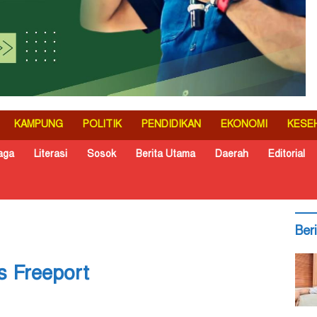
KAMPUNG
POLITIK
PENDIDIKAN
EKONOMI
KESE
aga
Literasi
Sosok
Berita Utama
Daerah
Editorial
Ber
s Freeport