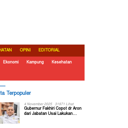
HATAN
OPINI
EDITORIAL
Ekonomi
Kampung
Kesehatan
ita Terpopuler
4 November 2025
31971 Lihat
Gubernur Fakhiri Copot dr Aron
dari Jabatan Usai Lakukan
Inspeksi Mendadak di RSUD Dok
II Jayapura