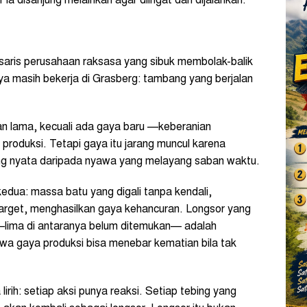
 disanjung melainkan agar diingat dan dijalankan.
aris perusahaan raksasa yang sibuk membolak-balik
ya masih bekerja di Grasberg: tambang yang berjalan
n lama, kecuali ada gaya baru —keberanian
roduksi. Tetapi gaya itu jarang muncul karena
ang nyata daripada nyawa yang melayang saban waktu.
ua: massa batu yang digali tanpa kendali,
arget, menghasilkan gaya kehancuran. Longsor yang
lima di antaranya belum ditemukan— adalah
hwa gaya produksi bisa menebar kematian bila tak
rih: setiap aksi punya reaksi. Setiap tebing yang