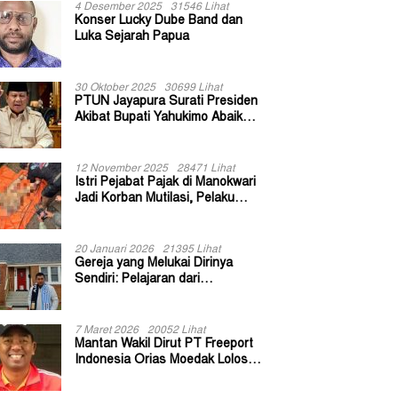
4 Desember 2025
31546 Lihat
Konser Lucky Dube Band dan
Luka Sejarah Papua
30 Oktober 2025
30699 Lihat
PTUN Jayapura Surati Presiden
Akibat Bupati Yahukimo Abaikan
Putusan Gugatan 139 Kepala
Kampung
12 November 2025
28471 Lihat
Istri Pejabat Pajak di Manokwari
Jadi Korban Mutilasi, Pelaku
Diduga Bekas Kuli Bangunan
20 Januari 2026
21395 Lihat
Gereja yang Melukai Dirinya
Sendiri: Pelajaran dari
Keuskupan Bogor
7 Maret 2026
20052 Lihat
Mantan Wakil Dirut PT Freeport
Indonesia Orias Moedak Lolos
Seleksi Administratif Calon ADK
OJK