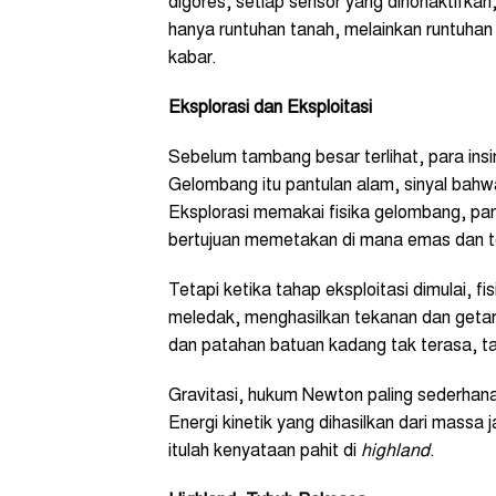
digores, setiap sensor yang dinonaktifkan
hanya runtuhan tanah, melainkan runtuha
kabar.
Eksplorasi dan Eksploitasi
Sebelum tambang besar terlihat, para ins
Gelombang itu pantulan alam, sinyal bah
Eksplorasi memakai fisika gelombang, p
bertujuan memetakan di mana emas dan 
Tetapi ketika tahap eksploitasi dimulai, f
meledak, menghasilkan tekanan dan geta
dan patahan batuan kadang tak terasa, t
Gravitasi, hukum Newton paling sederhana
Energi kinetik yang dihasilkan dari massa j
itulah kenyataan pahit di
highland
.