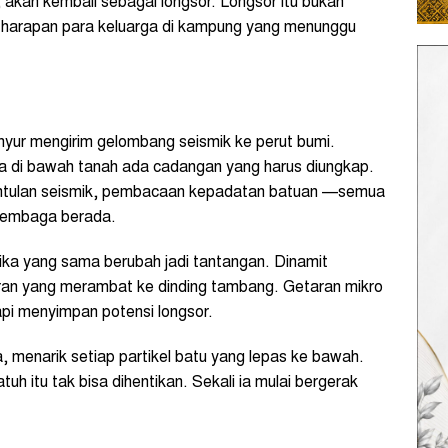
, akan kembali sebagai longsor. Longsor itu bukan
n harapan para keluarga di kampung yang menunggu
inyur mengirim gelombang seismik ke perut bumi.
wa di bawah tanah ada cadangan yang harus diungkap.
antulan seismik, pembacaan kepadatan batuan —semua
tembaga berada.
isika yang sama berubah jadi tantangan. Dinamit
ran yang merambat ke dinding tambang. Getaran mikro
api menyimpan potensi longsor.
, menarik setiap partikel batu yang lepas ke bawah.
atuh itu tak bisa dihentikan. Sekali ia mulai bergerak