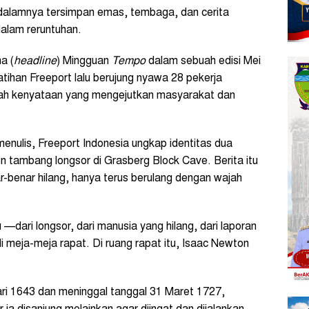
 dalamnya tersimpan emas, tembaga, dan cerita
dalam reruntuhan.
a (
headline
) Mingguan
Tempo
dalam sebuah edisi Mei
ihan Freeport lalu berujung nyawa 28 pekerja
lah kenyataan yang mengejutkan masyarakat dan
menulis, Freeport Indonesia ungkap identitas dua
n tambang longsor di Grasberg Block Cave. Berita itu
ar-benar hilang, hanya terus berulang dengan wajah
u —dari longsor, dari manusia yang hilang, dari laporan
i meja-meja rapat. Di ruang rapat itu, Isaac Newton
ari 1643 dan meninggal tanggal 31 Maret 1727,