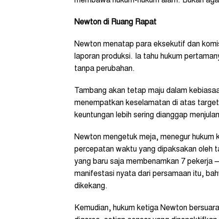
membawa hukum-hukum alam. Bukan agar ia
Newton di Ruang Rapat
Newton menatap para eksekutif dan komis
laporan produksi. Ia tahu hukum pertaman
tanpa perubahan.
Tambang akan tetap maju dalam kebiasaa
menempatkan keselamatan di atas target p
keuntungan lebih sering dianggap menjul
Newton mengetuk meja, menegur hukum ked
percepatan waktu yang dipaksakan oleh t
yang baru saja membenamkan 7 pekerja —
manifestasi nyata dari persamaan itu, ba
dikekang.
Kemudian, hukum ketiga Newton bersuara li