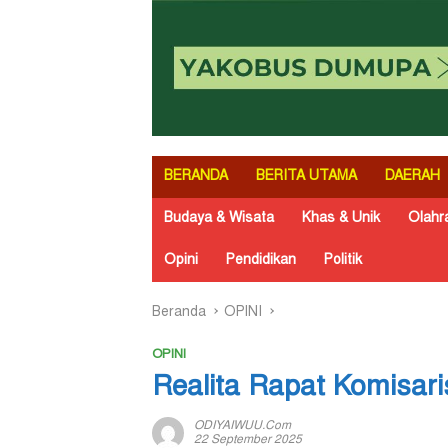
BERANDA
BERITA UTAMA
DAERAH
Budaya & Wisata
Khas & Unik
Olahr
Opini
Pendidikan
Politik
Beranda
OPINI
OPINI
Realita Rapat Komisari
ODIYAIWUU.com
22 September 2025