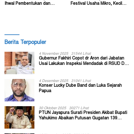
Ihwal Pembentukan dan
Festival Usaha Mikro, Kecil
Susunan Perangkat Daerah
dan Menengah 2026
Berita Terpopuler
4 November 2025
31544 Lihat
Gubernur Fakhiri Copot dr Aron dari Jabatan
Usai Lakukan Inspeksi Mendadak di RSUD Dok
II Jayapura
4 Desember 2025
31041 Lihat
Konser Lucky Dube Band dan Luka Sejarah
Papua
30 Oktober 2025
30271 Lihat
PTUN Jayapura Surati Presiden Akibat Bupati
Yahukimo Abaikan Putusan Gugatan 139
Kepala Kampung