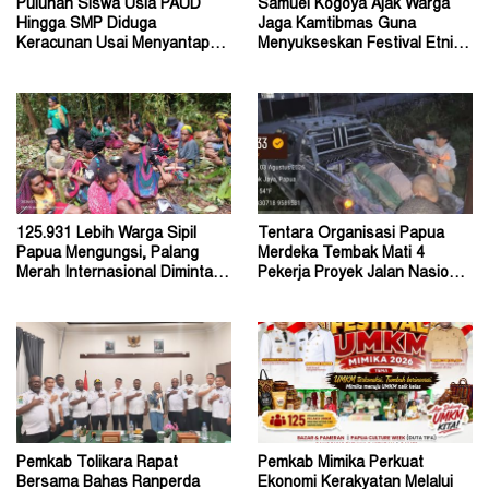
Puluhan Siswa Usia PAUD
Samuel Kogoya Ajak Warga
Hingga SMP Diduga
Jaga Kamtibmas Guna
Keracunan Usai Menyantap
Menyukseskan Festival Etnik
Menu Program MBG
Religi dan HUT RI
125.931 Lebih Warga Sipil
Tentara Organisasi Papua
Papua Mengungsi, Palang
Merdeka Tembak Mati 4
Merah Internasional Diminta
Pekerja Proyek Jalan Nasional
Segera Turun Tangan
di Kabupaten Tolikara
Pemkab Tolikara Rapat
Pemkab Mimika Perkuat
Bersama Bahas Ranperda
Ekonomi Kerakyatan Melalui