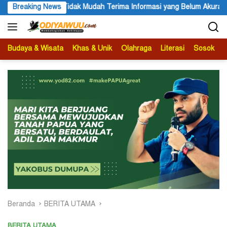
Langsung
asi yang Belum Akurat
Breaking News
Darius Sabon Rain: 19 Finalis Bers
ke
konten
Budaya & Wisata
Khas & Unik
Olahraga
Literasi
Sosok
B
Beranda
BERITA UTAMA
BERITA UTAMA