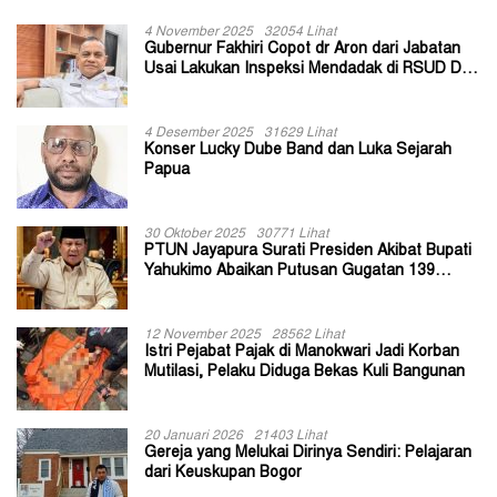
4 November 2025
32054 Lihat
Gubernur Fakhiri Copot dr Aron dari Jabatan
Usai Lakukan Inspeksi Mendadak di RSUD Dok
II Jayapura
4 Desember 2025
31629 Lihat
Konser Lucky Dube Band dan Luka Sejarah
Papua
30 Oktober 2025
30771 Lihat
PTUN Jayapura Surati Presiden Akibat Bupati
Yahukimo Abaikan Putusan Gugatan 139
Kepala Kampung
12 November 2025
28562 Lihat
Istri Pejabat Pajak di Manokwari Jadi Korban
Mutilasi, Pelaku Diduga Bekas Kuli Bangunan
20 Januari 2026
21403 Lihat
Gereja yang Melukai Dirinya Sendiri: Pelajaran
dari Keuskupan Bogor