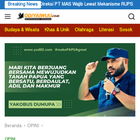
Langsung
Lewat Mekanisme RUPS
Breaking News
Tanggapan Resmi Pemprov Papua Peg
ke
konten
Budaya & Wisata
Khas & Unik
Olahraga
Literasi
Sosok
B
Beranda
OPINI
OPINI