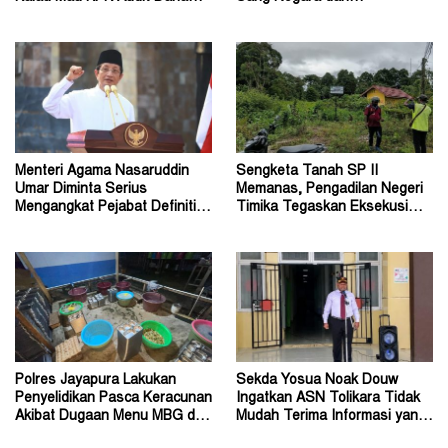
Otsus Seluruh Tanah Papua
Penanganan Perkara Korupsi
Menteri Agama Nasaruddin
Sengketa Tanah SP II
Umar Diminta Serius
Memanas, Pengadilan Negeri
Mengangkat Pejabat Definitif
Timika Tegaskan Eksekusi
Dirjen Bimas Katolik
Bukan Pemeriksaan Ulang
Polres Jayapura Lakukan
Sekda Yosua Noak Douw
Penyelidikan Pasca Keracunan
Ingatkan ASN Tolikara Tidak
Akibat Dugaan Menu MBG di
Mudah Terima Informasi yang
Depapre
Belum Akurat