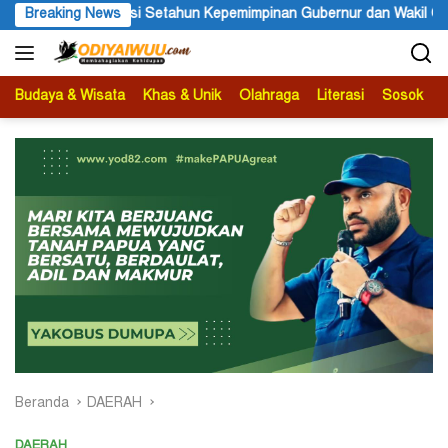
Langsung
ernur dan Wakil Gubernur Papua Pegunungan
Breaking News
PBB Mengakui
ke
konten
Budaya & Wisata
Khas & Unik
Olahraga
Literasi
Sosok
B
Beranda
DAERAH
DAERAH