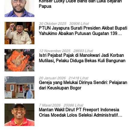
Konser Lucky Dube Band dan Luka Sejarah
Papua
30 Oktober 2025
30906 Lihat
PTUN Jayapura Surati Presiden Akibat Bupati
Yahukimo Abaikan Putusan Gugatan 139
Kepala Kampung
12 November 2025
28693 Lihat
Istri Pejabat Pajak di Manokwari Jadi Korban
Mutilasi, Pelaku Diduga Bekas Kuli Bangunan
20 Januari 2026
21418 Lihat
Gereja yang Melukai Dirinya Sendiri: Pelajaran
dari Keuskupan Bogor
7 Maret 2026
20086 Lihat
Mantan Wakil Dirut PT Freeport Indonesia
Orias Moedak Lolos Seleksi Administratif
Calon ADK OJK