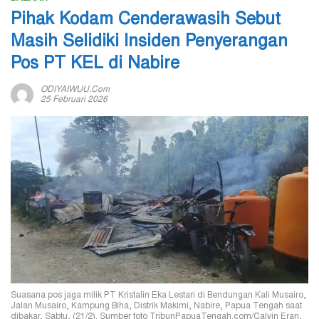
Pihak Kodam Cenderawasih Sebut
Masih Selidiki Insiden Penyerangan
Pos PT KEL di Nabire
ODIYAIWUU.com
25 Februari 2026
Suasana pos jaga milik PT Kristalin Eka Lestari di Bendungan Kali Musairo,
Jalan Musairo, Kampung Biha, Distrik Makimi, Nabire, Papua Tengah saat
dibakar, Sabtu, (21/2). Sumber foto TribunPapuaTengah.com/Calvin Erari,