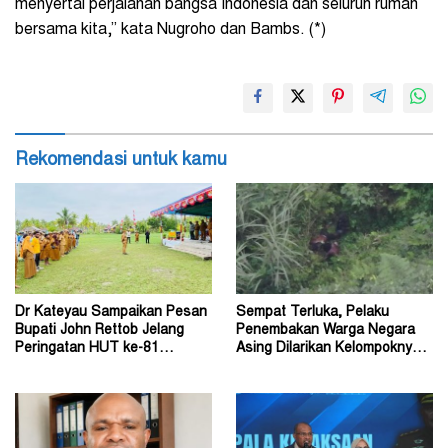
menyertai perjalanan bangsa Indonesia dan seluruh rumah
bersama kita,” kata Nugroho dan Bambs. (*)
Rekomendasi untuk kamu
Dr Kateyau Sampaikan Pesan
Sempat Terluka, Pelaku
Bupati John Rettob Jelang
Penembakan Warga Negara
Peringatan HUT ke-81
Asing Dilarikan Kelompoknya
Kemerdekaan RI
ke Dalam Hutan