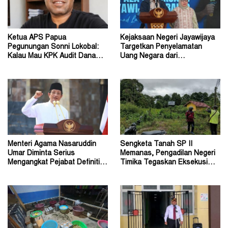
Ketua APS Papua
Kejaksaan Negeri Jayawijaya
Pegunungan Sonni Lokobal:
Targetkan Penyelamatan
Kalau Mau KPK Audit Dana
Uang Negara dari
Otsus Seluruh Tanah Papua
Penanganan Perkara Korupsi
Menteri Agama Nasaruddin
Sengketa Tanah SP II
Umar Diminta Serius
Memanas, Pengadilan Negeri
Mengangkat Pejabat Definitif
Timika Tegaskan Eksekusi
Dirjen Bimas Katolik
Bukan Pemeriksaan Ulang