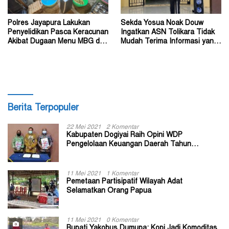
Polres Jayapura Lakukan
Sekda Yosua Noak Douw
Penyelidikan Pasca Keracunan
Ingatkan ASN Tolikara Tidak
Akibat Dugaan Menu MBG di
Mudah Terima Informasi yang
Depapre
Belum Akurat
Berita Terpopuler
22 Mei 2021
2 Komentar
Kabupaten Dogiyai Raih Opini WDP
Pengelolaan Keuangan Daerah Tahun
Anggaran 2020
11 Mei 2021
1 Komentar
Pemetaan Partisipatif Wilayah Adat
Selamatkan Orang Papua
11 Mei 2021
0 Komentar
Bupati Yakobus Dumupa: Kopi Jadi Komoditas