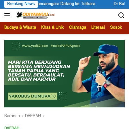
Langsung
wan Mancanegara Datang ke Tolikara
Breaking News
Dr Kateyau Sampaikan P
ke
konten
Budaya & Wisata
Khas & Unik
Olahraga
Literasi
Sosok
B
Beranda
DAERAH
DAERAH