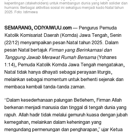
kepentingan (stakeholders) untuk membangun dunia yang lebih solider dan
humanis. Berbagai aktivitias sosial ini sekaligus menjadi kado Natal tahun
2025. Foto: Istimewa
SEMARANG, ODIYAIWUU.com
— Pengurus Pemuda
Katolik Komisariat Daerah (Komda) Jawa Tengah, Senin
(22/12) menyampaikan pesan Natal tahun 2025. Dalam
pesan Natal bertajuk
Firman yang Berinkarnasi dan
Tanggung Jawab Merawat Rumah Bersama
(Yohanes
1:14), Pemuda Katolik Komda Jawa Tengah mengatakan,
Natal tidak hanya dihayati sebagai perayaan liturgis,
melainkan sebagai momentum untuk berhenti sejenak dan
membaca kembali tanda-tanda zaman.
“Dalam kesederhanaan palungan Betlehem, Firman Allah
berkenan menjadi manusia dan tinggal di tengah dunia yang
rapuh. Allah hadir tidak melalui gemuruh kuasa dengan jubah
kemegahan, melainkan dalam keheningan yang
mengundang permenungan dan pengharapan,” ujar Ketua