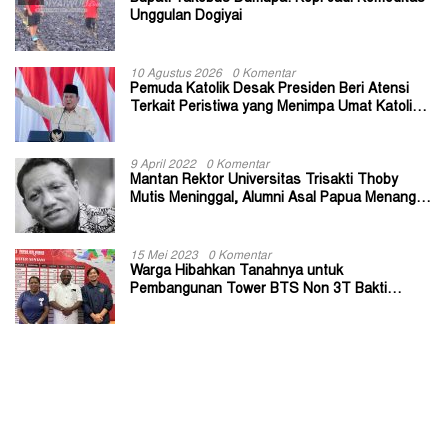
Unggulan Dogiyai
10 Agustus 2026
0 Komentar
Pemuda Katolik Desak Presiden Beri Atensi
Terkait Peristiwa yang Menimpa Umat Katolik
Stasi Wuloni
9 April 2022
0 Komentar
Mantan Rektor Universitas Trisakti Thoby
Mutis Meninggal, Alumni Asal Papua Menangis:
Paitua Orang Baik yang Sangat Membantu
15 Mei 2023
0 Komentar
Warga Hibahkan Tanahnya untuk
Pembangunan Tower BTS Non 3T Bakti
Kominfo di Kabupaten Jayapura