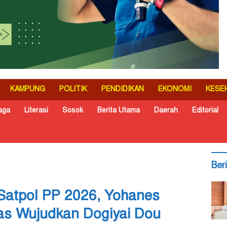
KAMPUNG
POLITIK
PENDIDIKAN
EKONOMI
KESE
aga
Literasi
Sosok
Berita Utama
Daerah
Editorial
Ber
Satpol PP 2026, Yohanes
ras Wujudkan Dogiyai Dou