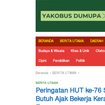
BERANDA
BERITA UTAMA
DAERAH
Budaya & Wisata
Khas & Unik
Olahr
Opini
Pendidikan
Politik
Beranda
BERITA UTAMA
BERITA UTAMA
Peringatan HUT ke-76 
Butuh Ajak Bekerja Ke