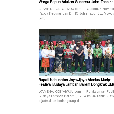
Warga Papua Adukan Gubernur John Tabo ke
JAKARTA, ODIYAIWUU.com — Gubernur Provinsi
Papua Pegunungan Dr HC John Tabo, SE, MBA, 
(7/8)…
Bupati Kabupaten Jayawijaya Atenius Murip:
Festival Budaya Lembah Baliem Dongkrak U
WAMENA, ODIYAIWUU.com — Pelaksanaan Festi
Budaya Lembah Baliem (FBLB) ke-34 Tahun 2026
dijadwalkan berlangsung di…