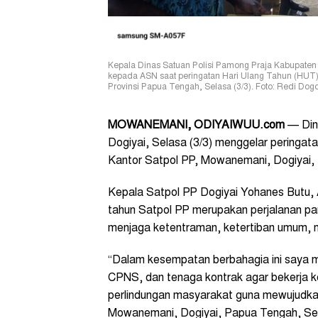
Kepala Dinas Satuan Polisi Pamong Praja Kabupate
kepada ASN saat peringatan Hari Ulang Tahun (HUT)
Provinsi Papua Tengah, Selasa (3/3). Foto: Redi Do
MOWANEMANI, ODIYAIWUU.com
— Din
Dogiyai, Selasa (3/3) menggelar peringat
Kantor Satpol PP, Mowanemani, Dogiyai, 
Kepala Satpol PP Dogiyai Yohanes Butu,
tahun Satpol PP merupakan perjalanan p
menjaga ketentraman, ketertiban umum, m
“Dalam kesempatan berbahagia ini saya me
CPNS, dan tenaga kontrak agar bekerja k
perlindungan masyarakat guna mewujudkan
Mowanemani, Dogiyai, Papua Tengah, Sel