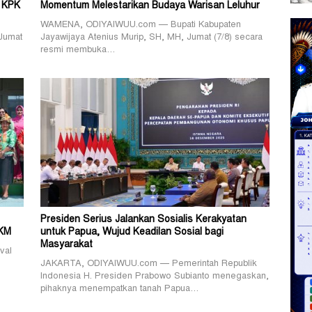
 KPK
Momentum Melestarikan Budaya Warisan Leluhur
WAMENA, ODIYAIWUU.com — Bupati Kabupaten
Jumat
Jayawijaya Atenius Murip, SH, MH, Jumat (7/8) secara
resmi membuka…
Presiden Serius Jalankan Sosialis Kerakyatan
MKM
untuk Papua, Wujud Keadilan Sosial bagi
Masyarakat
val
JAKARTA, ODIYAIWUU.com — Pemerintah Republik
Indonesia H. Presiden Prabowo Subianto menegaskan,
pihaknya menempatkan tanah Papua…