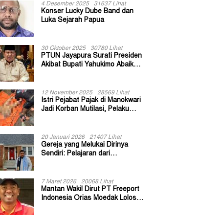
4 Desember 2025
31637 Lihat
Konser Lucky Dube Band dan
Luka Sejarah Papua
30 Oktober 2025
30780 Lihat
PTUN Jayapura Surati Presiden
Akibat Bupati Yahukimo Abaikan
Putusan Gugatan 139 Kepala
Kampung
12 November 2025
28569 Lihat
Istri Pejabat Pajak di Manokwari
Jadi Korban Mutilasi, Pelaku
Diduga Bekas Kuli Bangunan
20 Januari 2026
21407 Lihat
Gereja yang Melukai Dirinya
Sendiri: Pelajaran dari
Keuskupan Bogor
7 Maret 2026
20068 Lihat
Mantan Wakil Dirut PT Freeport
Indonesia Orias Moedak Lolos
Seleksi Administratif Calon ADK
OJK