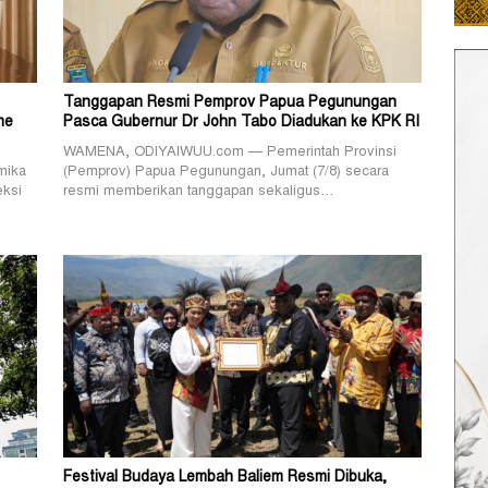
Tanggapan Resmi Pemprov Papua Pegunungan
me
Pasca Gubernur Dr John Tabo Diadukan ke KPK RI
WAMENA, ODIYAIWUU.com — Pemerintah Provinsi
mika
(Pemprov) Papua Pegunungan, Jumat (7/8) secara
eksi
resmi memberikan tanggapan sekaligus…
Festival Budaya Lembah Baliem Resmi Dibuka,