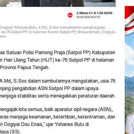
n Dogiyai Yohanes Butu, A.Md, S.Sos menyerahkan penghargaan
 ke-76 Satpol PP di halaman Kantor Satpol PP, Mowanemani, Dogiyai,
gomo
as Satuan Polisi Pamong Praja (Satpol PP) Kabupaten
an Hari Ulang Tahun (HUT) ke-76 Satpol PP di halaman
Provinsi Papua Tengah.
 A.Md, S.Sos dalam sambutannya mengatakan, usia 76
anjang pengabdian ASN Satpol PP dalam upaya
enjaga stabilitas serta menegakkan peraturan daerah.
ngajak kita semua, baik aparatur sipil negara (ASN),
eras menjaga keamanan, ketertiban, ketentraman, dan
 Dogiyai Dou Enaa,” ujar Yohanes Butu di
asa (3/3).