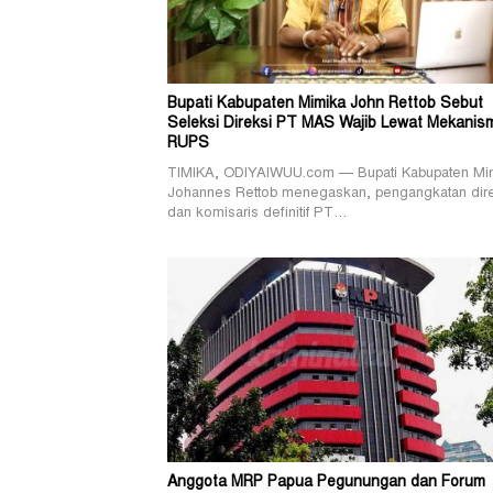
Bupati Kabupaten Mimika John Rettob Sebut
Seleksi Direksi PT MAS Wajib Lewat Mekanis
RUPS
TIMIKA, ODIYAIWUU.com — Bupati Kabupaten Mi
Johannes Rettob menegaskan, pengangkatan dir
dan komisaris definitif PT…
Anggota MRP Papua Pegunungan dan Forum