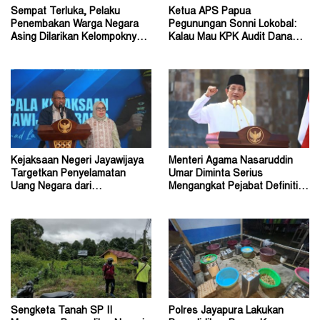
Sempat Terluka, Pelaku
Ketua APS Papua
Penembakan Warga Negara
Pegunungan Sonni Lokobal:
Asing Dilarikan Kelompoknya
Kalau Mau KPK Audit Dana
ke Dalam Hutan
Otsus Seluruh Tanah Papua
Kejaksaan Negeri Jayawijaya
Menteri Agama Nasaruddin
Targetkan Penyelamatan
Umar Diminta Serius
Uang Negara dari
Mengangkat Pejabat Definitif
Penanganan Perkara Korupsi
Dirjen Bimas Katolik
Sengketa Tanah SP II
Polres Jayapura Lakukan