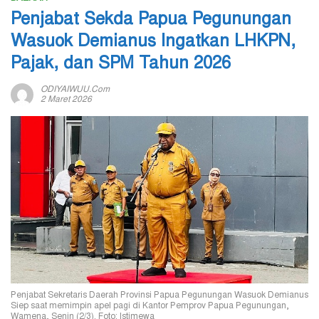
Penjabat Sekda Papua Pegunungan
Wasuok Demianus Ingatkan LHKPN,
Pajak, dan SPM Tahun 2026
ODIYAIWUU.com
2 Maret 2026
Penjabat Sekretaris Daerah Provinsi Papua Pegunungan Wasuok Demianus
Siep saat memimpin apel pagi di Kantor Pemprov Papua Pegunungan,
Wamena, Senin (2/3). Foto: Istimewa