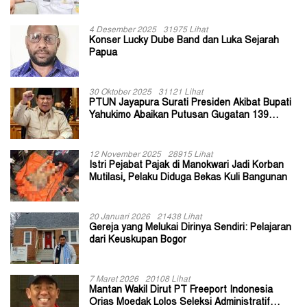
II Jayapura
4 Desember 2025
31975 Lihat
Konser Lucky Dube Band dan Luka Sejarah
Papua
30 Oktober 2025
31121 Lihat
PTUN Jayapura Surati Presiden Akibat Bupati
Yahukimo Abaikan Putusan Gugatan 139
Kepala Kampung
12 November 2025
28915 Lihat
Istri Pejabat Pajak di Manokwari Jadi Korban
Mutilasi, Pelaku Diduga Bekas Kuli Bangunan
20 Januari 2026
21438 Lihat
Gereja yang Melukai Dirinya Sendiri: Pelajaran
dari Keuskupan Bogor
7 Maret 2026
20108 Lihat
Mantan Wakil Dirut PT Freeport Indonesia
Orias Moedak Lolos Seleksi Administratif