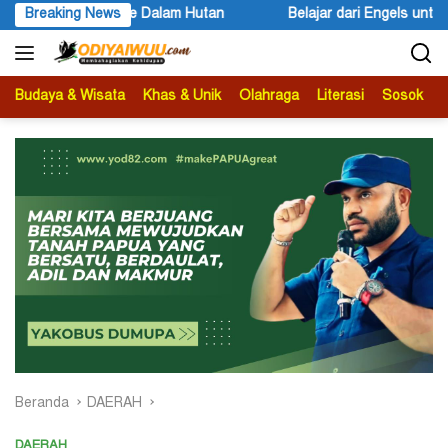
Langsung
lajar dari Engels untuk Karl Marx
Breaking News
Peace Literacy Papua Gel
ke
konten
Budaya & Wisata
Khas & Unik
Olahraga
Literasi
Sosok
B
Beranda
DAERAH
DAERAH