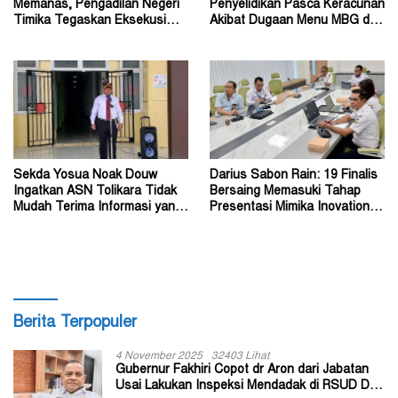
Memanas, Pengadilan Negeri
Penyelidikan Pasca Keracunan
Timika Tegaskan Eksekusi
Akibat Dugaan Menu MBG di
Bukan Pemeriksaan Ulang
Depapre
Sekda Yosua Noak Douw
Darius Sabon Rain: 19 Finalis
Ingatkan ASN Tolikara Tidak
Bersaing Memasuki Tahap
Mudah Terima Informasi yang
Presentasi Mimika Inovation
Belum Akurat
Week 2026
Berita Terpopuler
4 November 2025
32403 Lihat
Gubernur Fakhiri Copot dr Aron dari Jabatan
Usai Lakukan Inspeksi Mendadak di RSUD Dok