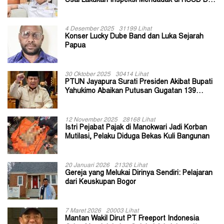
Usai Lakukan Inspeksi Mendadak di RSUD Dok
II Jayapura
4 Desember 2025
31199 Lihat
Konser Lucky Dube Band dan Luka Sejarah
Papua
30 Oktober 2025
30414 Lihat
PTUN Jayapura Surati Presiden Akibat Bupati
Yahukimo Abaikan Putusan Gugatan 139
Kepala Kampung
12 November 2025
28168 Lihat
Istri Pejabat Pajak di Manokwari Jadi Korban
Mutilasi, Pelaku Diduga Bekas Kuli Bangunan
20 Januari 2026
21326 Lihat
Gereja yang Melukai Dirinya Sendiri: Pelajaran
dari Keuskupan Bogor
7 Maret 2026
20003 Lihat
Mantan Wakil Dirut PT Freeport Indonesia