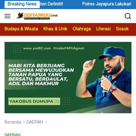
Langsung
Breaking News
Polres Jayapura Lakukan Penyelidikan Pasca Keracunan Ak
ke
konten
Budaya & Wisata
Khas & Unik
Olahraga
Literasi
Sosok
B
Beranda
DAERAH
DAERAH