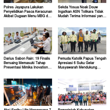
Polres Jayapura Lakukan
Sekda Yosua Noak Douw
Penyelidikan Pasca Keracunan
Ingatkan ASN Tolikara Tidak
Akibat Dugaan Menu MBG di
Mudah Terima Informasi yang
Depapre
Belum Akurat
Darius Sabon Rain: 19 Finalis
Pemuda Katolik Papua Tengah
Bersaing Memasuki Tahap
Apresiasi 6 Suku Gelar
Presentasi Mimika Inovation
Musyawarah Mendukung
Week 2026
Perda Jadi Acuan Dewan