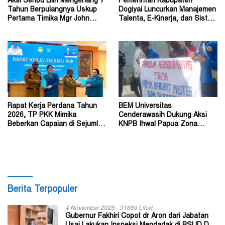
Aksi Seribu Lilin Mengenang 7
Pemerintah Kabupaten
Tahun Berpulangnya Uskup
Dogiyai Luncurkan Manajemen
Pertama Timika Mgr John
Talenta, E-Kinerja, dan Sistem
Philip Saklil, Pr
Dokumen Digital
Rapat Kerja Perdana Tahun
BEM Universitas
2026, TP PKK Mimika
Cenderawasih Dukung Aksi
Beberkan Capaian di Sejumlah
KNPB Ihwal Papua Zona
Sektor Strategis
Darurat Militer dan
Kemanusiaan
Berita Terpopuler
4 November 2025
31689 Lihat
Gubernur Fakhiri Copot dr Aron dari Jabatan