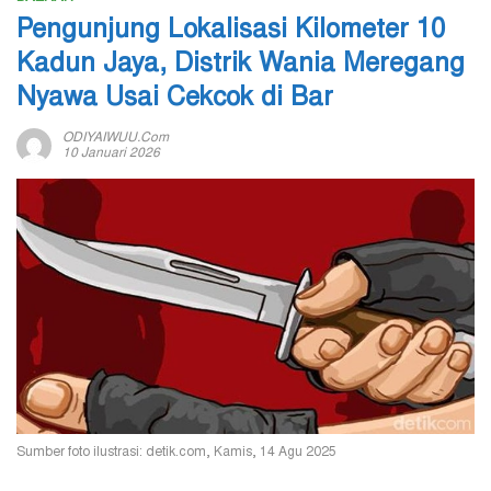
Pengunjung Lokalisasi Kilometer 10
Kadun Jaya, Distrik Wania Meregang
Nyawa Usai Cekcok di Bar
ODIYAIWUU.com
10 Januari 2026
Sumber foto ilustrasi: detik.com, Kamis, 14 Agu 2025